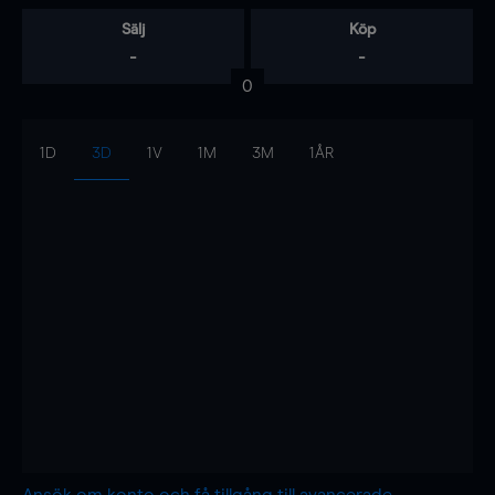
Sälj
Köp
-
-
0
1D
3D
1V
1M
3M
1ÅR