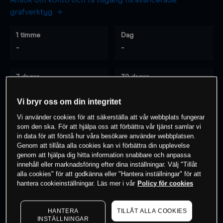
Ansök om konto och få tillgång till avancerade
grafverktyg
1 timme
Dag
-
-
7 dagar
30 dagar
-
-
Vi bryr oss om din integritet
Vi använder cookies för att säkerställa att vår webbplats fungerar
som den ska. För att hjälpa oss att förbättra vår tjänst samlar vi
0
% av kunderna har en
position i detta
in data för att förstå hur våra besökare använder webbplatsen.
instrument
Genom att tillåta alla cookies kan vi förbättra din upplevelse
genom att hjälpa dig hitta information snabbare och anpassa
innehåll eller marknadsföring efter dina inställningar. Välj "Tillåt
alla cookies" för att godkänna eller "Hantera inställningar" för att
Börja handla
hantera cookieinställningar. Läs mer i vår
Policy för cookies
HANTERA
TILLÅT ALLA COOKIES
INSTÄLLNINGAR