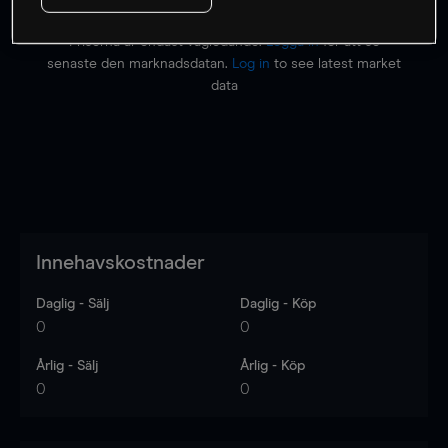
Priserna är endast vägledande.
Logga in
för att se
senaste den marknadsdatan.
Log in
to see latest market
data
Innehavskostnader
Daglig - Sälj
Daglig - Köp
0
0
Årlig - Sälj
Årlig - Köp
0
0