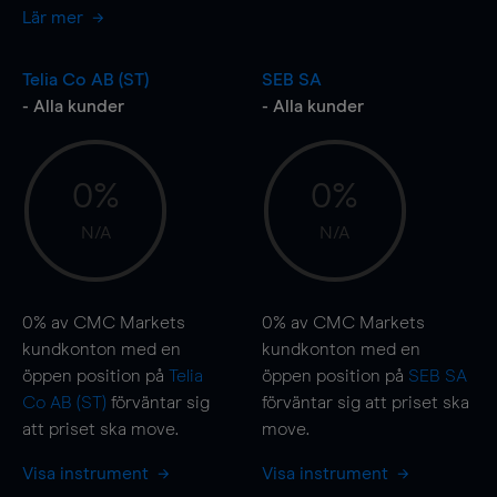
Lär mer
Telia Co AB (ST)
SEB SA
- Alla kunder
- Alla kunder
0%
0%
N/A
N/A
0%
av CMC Markets
0%
av CMC Markets
kundkonton med en
kundkonton med en
öppen position på
Telia
öppen position på
SEB SA
Co AB (ST)
förväntar sig
förväntar sig att priset ska
att priset ska
move
.
move
.
Visa instrument
Visa instrument