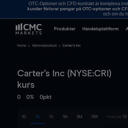
OTC-Optioner och CFD-kontrakt är komplexa instr
kunder förlorar pengar på OTC-optioner och CF
och om du ha
Produkter
Handelsplattform
Home
Marknadsutbud
Carter's Inc
Carter's Inc (NYSE:CRI)
kurs
0
0%
0pkt
1D
3D
1V
1M
3M
1ÅR
Intervall:
10