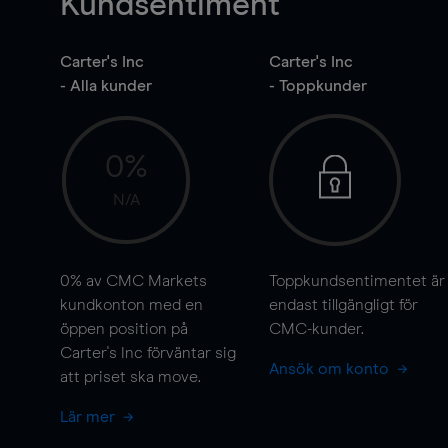
Kundsentiment
Carter's Inc
Carter's Inc
- Alla kunder
- Toppkunder
0%
N/A
0%
av CMC Markets
Toppkundsentimentet är
kundkonton med en
endast tillgängligt för
öppen position på
CMC-kunder.
Carter's Inc förväntar sig
Ansök om konto
att priset ska
move
.
Lär mer