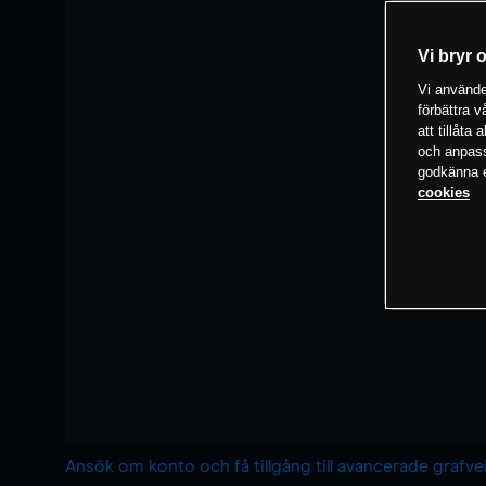
Vi bryr 
Vi använder
förbättra 
att tillåta
och anpassa
godkänna el
cookies
Ansök om konto och få tillgång till avancerade grafv