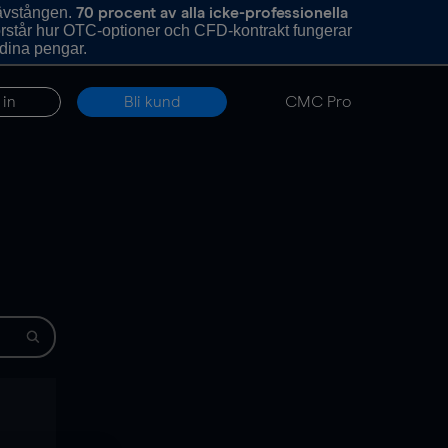
hävstången.
70 procent av alla icke-professionella
förstår hur OTC-optioner och CFD-kontrakt fungerar
 dina pengar.
 in
Bli kund
CMC Pro