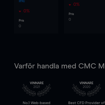
Inc
0%
0%
Pris
0
Pris
0
Varför handla
med CMC Ma
VINNARE
VINNARE
2021
2020
No.1 Web-based
Best CFD Provider of