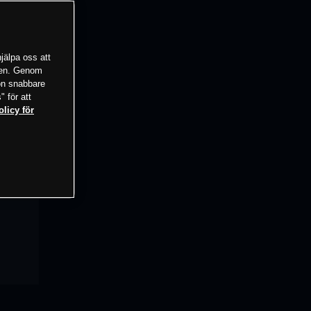
jälpa oss att
tsen. Genom
ion snabbare
" för att
olicy för