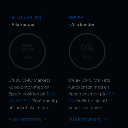
Telia Co AB (ST)
SEB SA
- Alla kunder
- Alla kunder
0%
0%
N/A
N/A
0%
av CMC Markets
0%
av CMC Markets
kundkonton med en
kundkonton med en
öppen position på
Telia
öppen position på
SEB
Co AB (ST)
förväntar sig
SA
förväntar sig att
att priset ska
move
.
priset ska
move
.
Visa instrument
Visa instrument