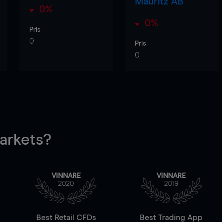
Mauritz AB
0%
0%
Pris
0
Pris
0
rkets?
VINNARE
VINNARE
2020
2019
Best Retail CFDs
Best Trading App