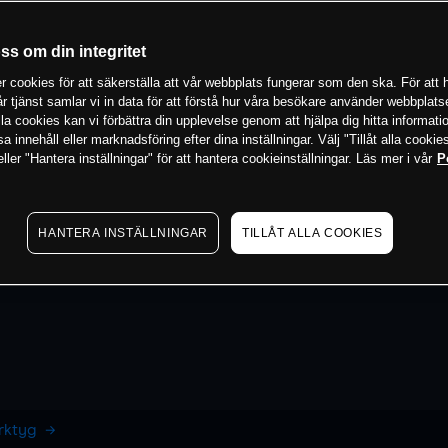
oss om din integritet
 cookies för att säkerställa att vår webbplats fungerar som den ska. För att h
vår tjänst samlar vi in data för att förstå hur våra besökare använder webbpla
 alla cookies kan vi förbättra din upplevelse genom att hjälpa dig hitta informat
 innehåll eller marknadsföring efter dina inställningar. Välj "Tillåt alla cookies
ler "Hantera inställningar" för att hantera cookieinställningar. Läs mer i vår
P
HANTERA INSTÄLLNINGAR
TILLÅT ALLA COOKIES
erktyg