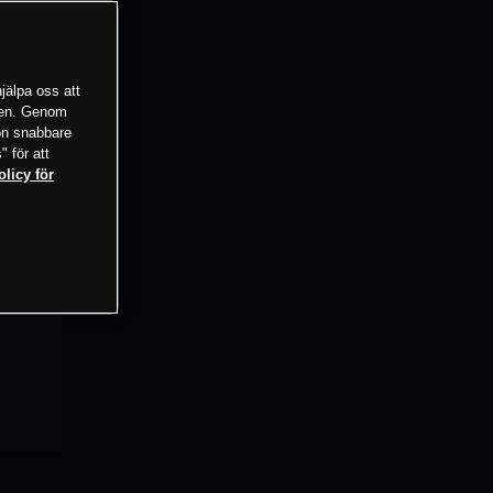
jälpa oss att
tsen. Genom
ion snabbare
" för att
olicy för