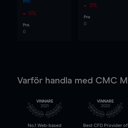
Inc
0%
0%
Pris
0
Pris
0
Varför handla
med CMC Ma
VINNARE
VINNARE
2021
2020
No.1 Web-based
Best CFD Provider of