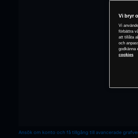
Vi bryr 
Vi använder
förbättra 
att tillåta
och anpassa
godkänna el
cookies
Ansök om konto och få tillgång till avancerade grafv