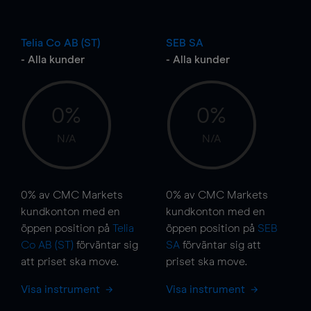
Telia Co AB (ST)
SEB SA
- Alla kunder
- Alla kunder
0%
0%
N/A
N/A
0%
av CMC Markets
0%
av CMC Markets
kundkonton med en
kundkonton med en
öppen position på
Telia
öppen position på
SEB
Co AB (ST)
förväntar sig
SA
förväntar sig att
att priset ska
move
.
priset ska
move
.
Visa instrument
Visa instrument