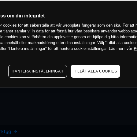
oss om din integritet
 cookies för att säkerställa att vår webbplats fungerar som den ska. För att h
vår tjänst samlar vi in data för att förstå hur våra besökare använder webbpla
 alla cookies kan vi förbättra din upplevelse genom att hjälpa dig hitta informat
 innehåll eller marknadsföring efter dina inställningar. Välj "Tillåt alla cookies
ler "Hantera inställningar" för att hantera cookieinställningar. Läs mer i vår
P
HANTERA INSTÄLLNINGAR
TILLÅT ALLA COOKIES
erktyg