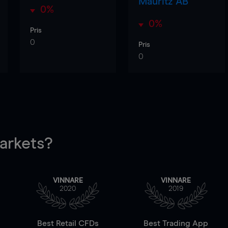
Mauritz AB
0%
0%
Pris
0
Pris
0
rkets?
VINNARE
VINNARE
2020
2019
Best Retail CFDs
Best Trading App