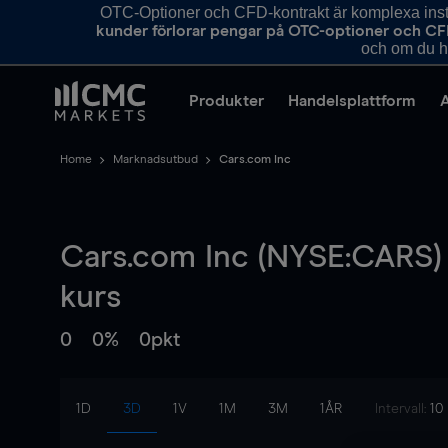
OTC-Optioner och CFD-kontrakt är komplexa instr
kunder förlorar pengar på OTC-optioner och CF
och om du ha
Produkter
Handelsplattform
Home
Marknadsutbud
Cars.com Inc
Cars.com Inc (NYSE:CARS)
kurs
0
0%
0pkt
1D
3D
1V
1M
3M
1ÅR
Intervall:
10