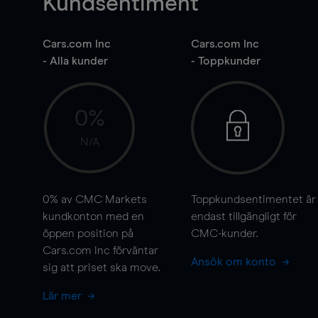
Kundsentiment
Cars.com Inc
Cars.com Inc
- Alla kunder
- Toppkunder
0%
N/A
0%
av CMC Markets
Toppkundsentimentet är
kundkonton med en
endast tillgängligt för
öppen position på
CMC-kunder.
Cars.com Inc förväntar
Ansök om konto
sig att priset ska
move
.
Lär mer