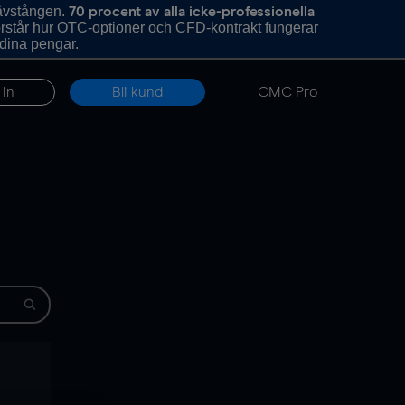
hävstången.
70 procent av alla icke-professionella
förstår hur OTC-optioner och CFD-kontrakt fungerar
 dina pengar.
 in
Bli kund
CMC Pro