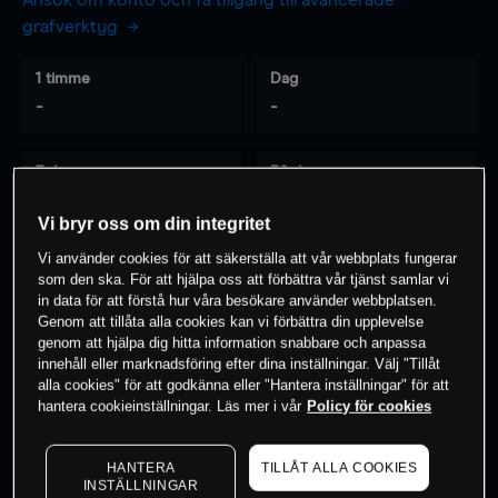
Ansök om konto och få tillgång till avancerade
grafverktyg
1 timme
Dag
-
-
7 dagar
30 dagar
-
-
Vi bryr oss om din integritet
Vi använder cookies för att säkerställa att vår webbplats fungerar
som den ska. För att hjälpa oss att förbättra vår tjänst samlar vi
0
% av kunderna har en
position i detta
in data för att förstå hur våra besökare använder webbplatsen.
Genom att tillåta alla cookies kan vi förbättra din upplevelse
instrument
genom att hjälpa dig hitta information snabbare och anpassa
innehåll eller marknadsföring efter dina inställningar. Välj "Tillåt
alla cookies" för att godkänna eller "Hantera inställningar" för att
Börja handla
hantera cookieinställningar. Läs mer i vår
Policy för cookies
HANTERA
TILLÅT ALLA COOKIES
INSTÄLLNINGAR