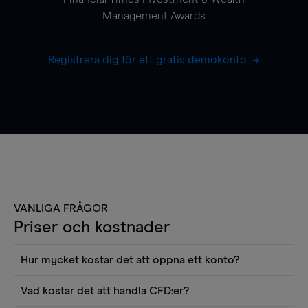
Management Awards
Registrera dig för ett gratis demokonto
VANLIGA FRÅGOR
Priser och kostnader
Hur mycket kostar det att öppna ett konto?
Det finns ingen kostnad för att öppna ett
Vad kostar det att handla CFD:er?
livekonto. Du kan också visa våra priser och