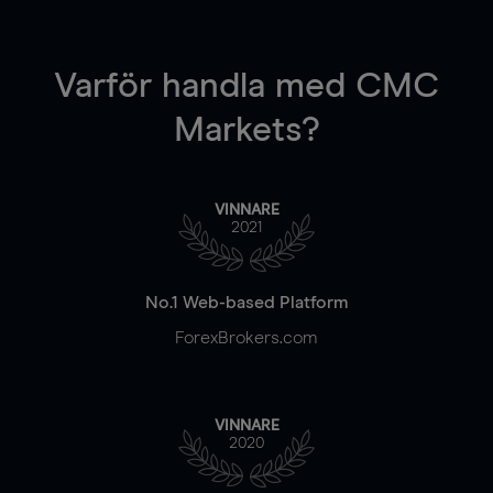
Varför handla
med CMC
Markets?
VINNARE
2021
No.1 Web-based Platform
ForexBrokers.com
VINNARE
2020