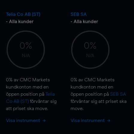
Telia Co AB (ST)
SEB SA
- Alla kunder
- Alla kunder
0%
0%
N/A
N/A
0%
av CMC Markets
0%
av CMC Markets
kundkonton med en
kundkonton med en
öppen position på
Telia
öppen position på
SEB SA
Co AB (ST)
förväntar sig
förväntar sig att priset ska
att priset ska
move
.
move
.
Visa instrument
Visa instrument