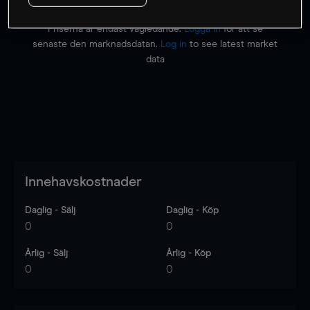
Priserna är endast vägledande.
Logga in
för att se
senaste den marknadsdatan.
Log in
to see latest market
data
Innehavskostnader
Daglig - Sälj
Daglig - Köp
0
0
Årlig - Sälj
Årlig - Köp
0
0