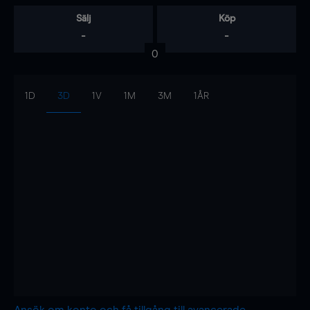
Sälj
Köp
-
-
0
1D
3D
1V
1M
3M
1ÅR