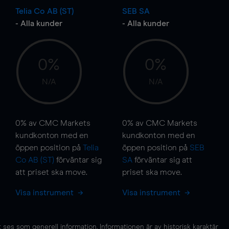
Telia Co AB (ST)
SEB SA
- Alla kunder
- Alla kunder
0%
0%
N/A
N/A
0%
av CMC Markets
0%
av CMC Markets
kundkonton med en
kundkonton med en
öppen position på
Telia
öppen position på
SEB
Co AB (ST)
förväntar sig
SA
förväntar sig att
att priset ska
move
.
priset ska
move
.
Visa instrument
Visa instrument
es som generell information. Informationen är av historisk karaktär