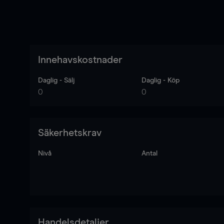
Innehavskostnader
Daglig - Sälj
Daglig - Köp
0
0
Säkerhetskrav
Nivå
Antal
Handelsdetaljer