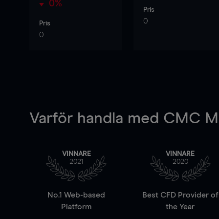
0%
Pris
0
Pris
0
Varför handla
med CMC Ma
VINNARE
VINNARE
2021
2020
No.1 Web-based
Best CFD Provider of
Platform
the Year