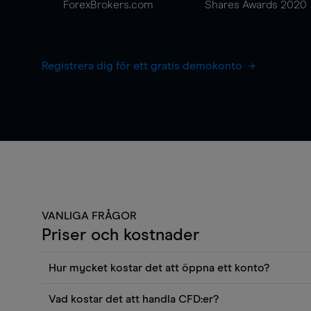
ForexBrokers.com
Shares Awards 2020
Registrera dig för ett gratis demokonto
VANLIGA FRÅGOR
Priser och kostnader
Hur mycket kostar det att öppna ett konto?
Det finns ingen kostnad för att öppna ett livekonto. 
Vad kostar det att handla CFD:er?
priser och använda sådana verktyg som diagram, Reu