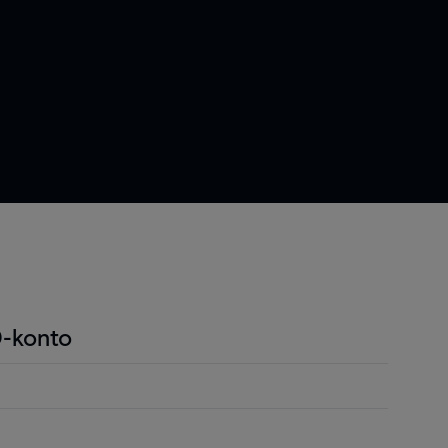
-konto
ndel är att du endast behöver betala en liten
r positionen för att öppna en position och detta