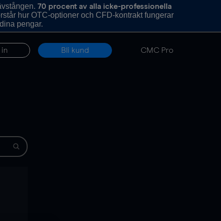
hävstången.
70 procent av alla icke-professionella
förstår hur OTC-optioner och CFD-kontrakt fungerar
 dina pengar.
 in
Bli kund
CMC Pro