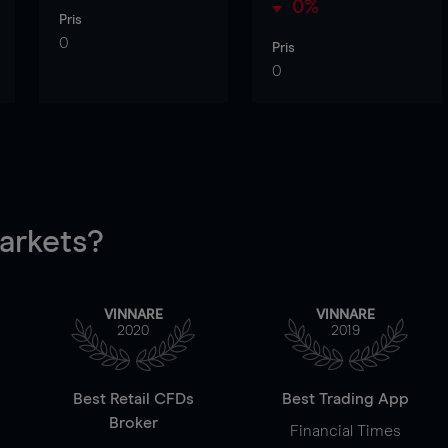
0%
Pris
0
Pris
0
rkets?
VINNARE
VINNARE
2020
2019
Best Retail CFDs
Best Trading App
Broker
Financial Times