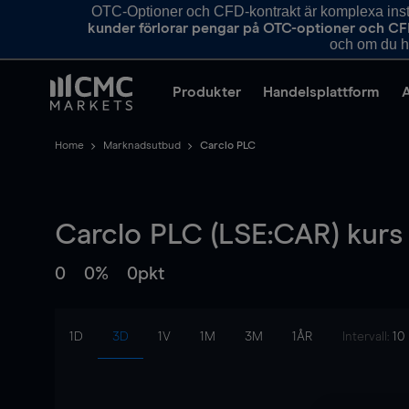
OTC-Optioner och CFD-kontrakt är komplexa instr
kunder förlorar pengar på OTC-optioner och CF
och om du ha
Produkter
Handelsplattform
Home
Marknadsutbud
Carclo PLC
Carclo PLC (LSE:CAR) kurs
0
0%
0pkt
1D
3D
1V
1M
3M
1ÅR
Intervall:
10