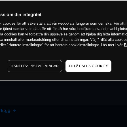
oss om din integritet
 cookies för att säkerställa att vår webbplats fungerar som den ska. För att h
vår tjänst samlar vi in data för att förstå hur våra besökare använder webbpla
 alla cookies kan vi förbättra din upplevelse genom att hjälpa dig hitta informat
 innehåll eller marknadsföring efter dina inställningar. Välj "Tillåt alla cookies
ler "Hantera inställningar" för att hantera cookieinställningar. Läs mer i vår
P
HANTERA INSTÄLLNINGAR
TILLÅT ALLA COOKIES
erktyg