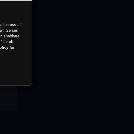
jälpa oss att
tsen. Genom
ion snabbare
" för att
olicy för