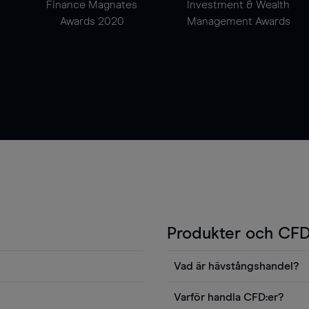
Finance Magnates
Investment & Wealth
Awards 2020
Management Awards
Produkter och CFD
Vad är hävstångshandel?
Du kan också visa våra
En av fördelarna med CFD-ha
Varför handla CFD:er?
ters news eller
andel v det totala värdet fö