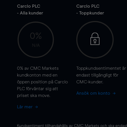
Carclo PLC
Carclo PLC
- Alla kunder
- Toppkunder
0%
N/A
0%
av CMC Markets
Toppkundsentimentet är
kundkonton med en
endast tillgängligt för
öppen position på Carclo
CMC-kunder.
PLC förväntar sig att
Ansök om konto
priset ska
move
.
Lär mer
Kundsentiment tillhandahålls av CMC Markets och ska endast s