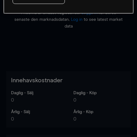
Priserna är endast vägledande.
Logga in
för att se
senaste den marknadsdatan.
Log in
to see latest market
data
Innehavskostnader
Daglig - Sälj
Daglig - Köp
0
0
Årlig - Sälj
Årlig - Köp
0
0