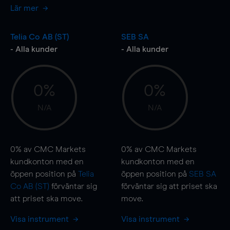
Lär mer
Telia Co AB (ST)
SEB SA
- Alla kunder
- Alla kunder
0%
0%
N/A
N/A
0%
av CMC Markets
0%
av CMC Markets
kundkonton med en
kundkonton med en
öppen position på
Telia
öppen position på
SEB SA
Co AB (ST)
förväntar sig
förväntar sig att priset ska
att priset ska
move
.
move
.
Visa instrument
Visa instrument