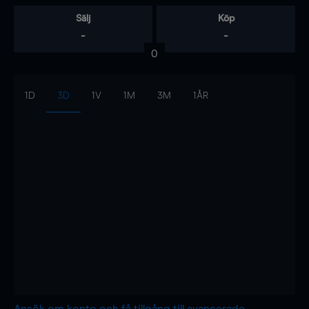
Sälj
Köp
-
-
0
1D
3D
1V
1M
3M
1ÅR