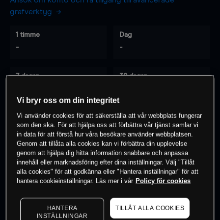
Ansök om konto och få tillgång till avancerade
grafverktyg
1 timme
Dag
-
-
7 dagar
30 dagar
-
-
Vi bryr oss om din integritet
Vi använder cookies för att säkerställa att vår webbplats fungerar
som den ska. För att hjälpa oss att förbättra vår tjänst samlar vi
0
% av kunderna har en
position i detta
in data för att förstå hur våra besökare använder webbplatsen.
instrument
Genom att tillåta alla cookies kan vi förbättra din upplevelse
genom att hjälpa dig hitta information snabbare och anpassa
innehåll eller marknadsföring efter dina inställningar. Välj "Tillåt
alla cookies" för att godkänna eller "Hantera inställningar" för att
Börja handla
hantera cookieinställningar. Läs mer i vår
Policy för cookies
HANTERA
TILLÅT ALLA COOKIES
INSTÄLLNINGAR