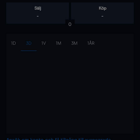
Sälj
Köp
-
-
0
1D
3D
1V
1M
3M
1ÅR