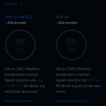
Lär mer
Telia Co AB (ST)
SEB SA
- Alla kunder
- Alla kunder
0%
0%
N/A
N/A
0%
av CMC Markets
0%
av CMC Markets
kundkonton med en
kundkonton med en
öppen position på
Telia
öppen position på
SEB SA
Co AB (ST)
förväntar sig
förväntar sig att priset ska
att priset ska
move
.
move
.
Visa instrument
Visa instrument