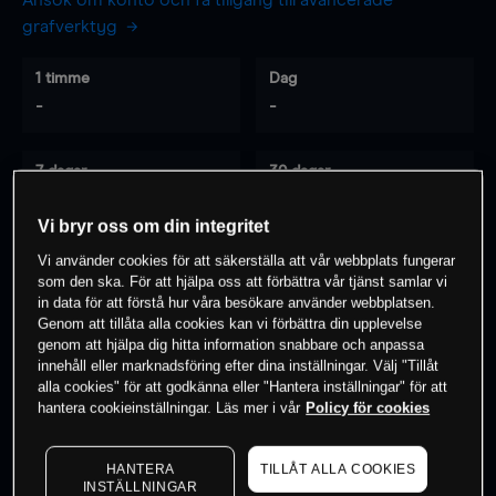
Ansök om konto och få tillgång till avancerade
grafverktyg
1 timme
Dag
-
-
7 dagar
30 dagar
-
-
Vi bryr oss om din integritet
Vi använder cookies för att säkerställa att vår webbplats fungerar
som den ska. För att hjälpa oss att förbättra vår tjänst samlar vi
0
% av kunderna har en
position i detta
in data för att förstå hur våra besökare använder webbplatsen.
instrument
Genom att tillåta alla cookies kan vi förbättra din upplevelse
genom att hjälpa dig hitta information snabbare och anpassa
innehåll eller marknadsföring efter dina inställningar. Välj "Tillåt
alla cookies" för att godkänna eller "Hantera inställningar" för att
Börja handla
hantera cookieinställningar. Läs mer i vår
Policy för cookies
HANTERA
TILLÅT ALLA COOKIES
INSTÄLLNINGAR