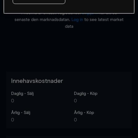
Priserna är endast vägledande.
Logga in
för att se
senaste den marknadsdatan.
Log in
to see latest market
data
Innehavskostnader
Daglig - Sälj
Daglig - Köp
0
0
Årlig - Sälj
Årlig - Köp
0
0