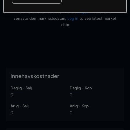
Priserna är endast vägledande.
Logga in
för att se
senaste den marknadsdatan.
Log in
to see latest market
data
Innehavskostnader
Daglig - Sälj
Daglig - Köp
0
0
Årlig - Sälj
Årlig - Köp
0
0