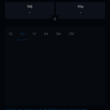
Sälj
Köp
-
-
0
1D
3D
1V
1M
3M
1ÅR