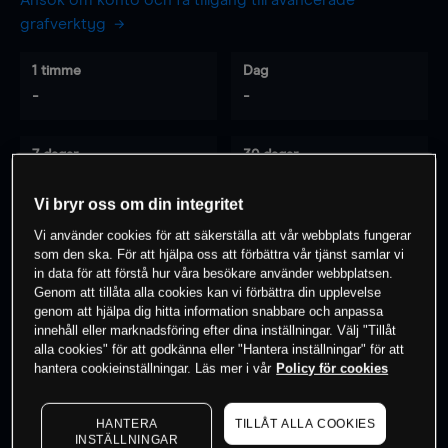
Ansök om konto och få tillgång till avancerade
grafverktyg
1 timme
Dag
-
-
7 dagar
30 dagar
-
-
Vi bryr oss om din integritet
Vi använder cookies för att säkerställa att vår webbplats fungerar
som den ska. För att hjälpa oss att förbättra vår tjänst samlar vi
0
% av kunderna har en
position i detta
in data för att förstå hur våra besökare använder webbplatsen.
instrument
Genom att tillåta alla cookies kan vi förbättra din upplevelse
genom att hjälpa dig hitta information snabbare och anpassa
innehåll eller marknadsföring efter dina inställningar. Välj "Tillåt
alla cookies" för att godkänna eller "Hantera inställningar" för att
Börja handla
hantera cookieinställningar. Läs mer i vår
Policy för cookies
HANTERA
TILLÅT ALLA COOKIES
INSTÄLLNINGAR