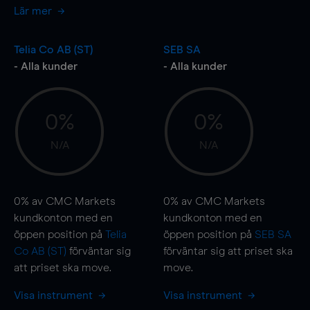
Lär mer
Telia Co AB (ST)
SEB SA
- Alla kunder
- Alla kunder
0%
0%
N/A
N/A
0%
av CMC Markets
0%
av CMC Markets
kundkonton med en
kundkonton med en
öppen position på
Telia
öppen position på
SEB SA
Co AB (ST)
förväntar sig
förväntar sig att priset ska
att priset ska
move
.
move
.
Visa instrument
Visa instrument