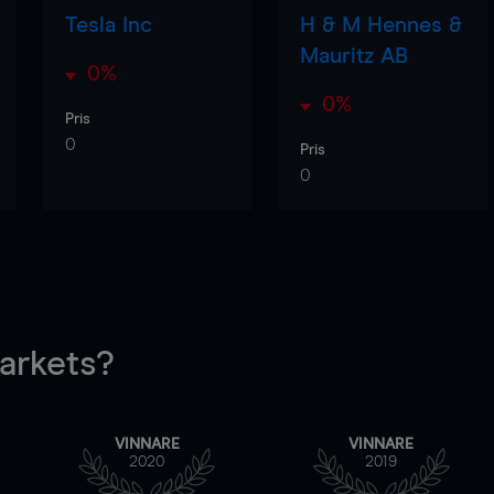
Tesla Inc
H & M Hennes &
Mauritz AB
0%
0%
Pris
0
Pris
0
rkets?
VINNARE
VINNARE
2020
2019