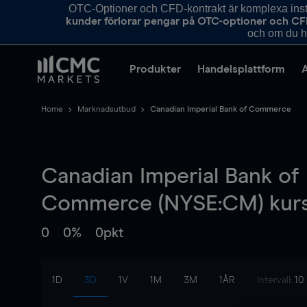
OTC-Optioner och CFD-kontrakt är komplexa instr
kunder förlorar pengar på OTC-optioner och CF
och om du ha
Produkter
Handelsplattform
Home
Marknadsutbud
Canadian Imperial Bank of Commerce
Canadian Imperial Bank of
Commerce (NYSE:CM) kur
0
0%
0pkt
1D
3D
1V
1M
3M
1ÅR
Intervall:
10