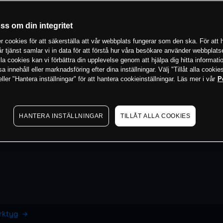
oss om din integritet
 cookies för att säkerställa att vår webbplats fungerar som den ska. För att h
vår tjänst samlar vi in data för att förstå hur våra besökare använder webbpla
 alla cookies kan vi förbättra din upplevelse genom att hjälpa dig hitta informat
 innehåll eller marknadsföring efter dina inställningar. Välj "Tillåt alla cookies
ler "Hantera inställningar" för att hantera cookieinställningar. Läs mer i vår
P
HANTERA INSTÄLLNINGAR
TILLÅT ALLA COOKIES
erktyg