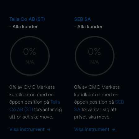
Telia Co AB (ST)
SEB SA
- Alla kunder
- Alla kunder
0%
0%
N/A
N/A
0%
av CMC Markets
0%
av CMC Markets
kundkonton med en
kundkonton med en
öppen position på
Telia
öppen position på
SEB
Co AB (ST)
förväntar sig
SA
förväntar sig att
att priset ska
move
.
priset ska
move
.
Visa instrument
Visa instrument