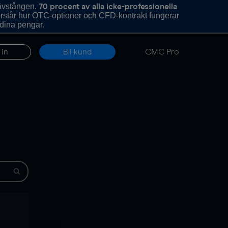
hävstången.
70 procent av alla icke-professionella
förstår hur OTC-optioner och CFD-kontrakt fungerar
 dina pengar.
 in
Bli kund
CMC Pro