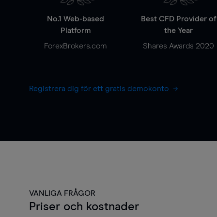
No.1 Web-based
Best CFD Provider of
Platform
the Year
ForexBrokers.com
Shares Awards 2020
Registrera dig för ett gratis demokonto
VANLIGA FRÅGOR
Priser och kostnader