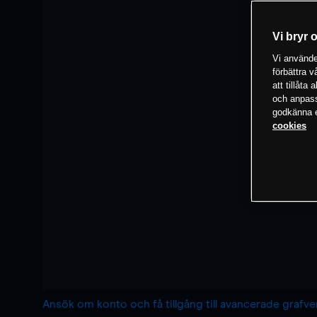
Vi bryr 
Vi använder
förbättra 
att tillåta
och anpassa
godkänna el
cookies
Ansök om konto och få tillgång till avancerade grafv