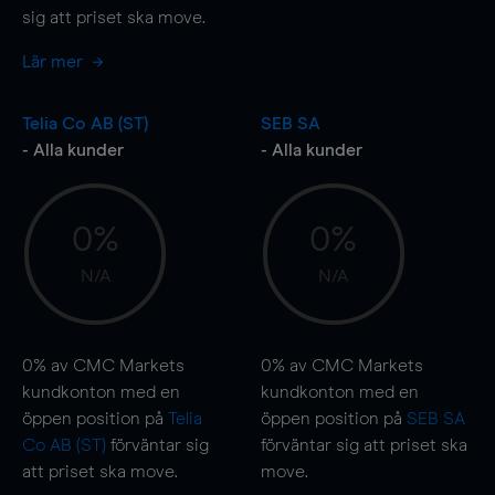
sig att priset ska
move
.
Lär mer
Telia Co AB (ST)
SEB SA
- Alla kunder
- Alla kunder
0%
0%
N/A
N/A
0%
av CMC Markets
0%
av CMC Markets
kundkonton med en
kundkonton med en
öppen position på
Telia
öppen position på
SEB SA
Co AB (ST)
förväntar sig
förväntar sig att priset ska
att priset ska
move
.
move
.