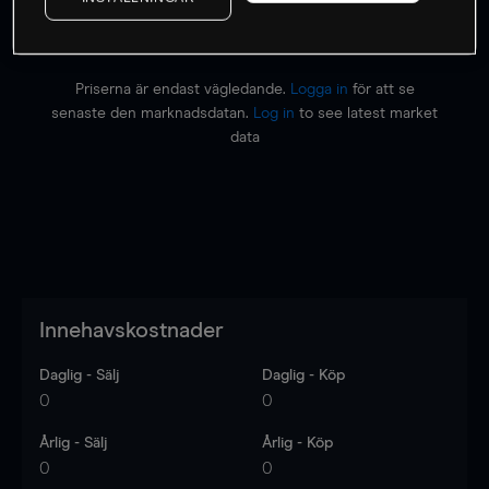
Priserna är endast vägledande.
Logga in
för att se
senaste den marknadsdatan.
Log in
to see latest market
data
Innehavskostnader
Daglig - Sälj
Daglig - Köp
0
0
Årlig - Sälj
Årlig - Köp
0
0