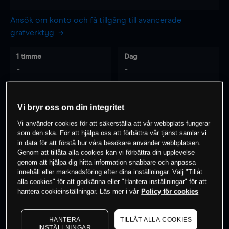
Ansök om konto och få tillgång till avancerade
grafverktyg
1 timme
Dag
-
-
7 dagar
30 dagar
Vi bryr oss om din integritet
-
-
Vi använder cookies för att säkerställa att vår webbplats fungerar
som den ska. För att hjälpa oss att förbättra vår tjänst samlar vi
in data för att förstå hur våra besökare använder webbplatsen.
Genom att tillåta alla cookies kan vi förbättra din upplevelse
0
% av kunderna har en
position i detta
genom att hjälpa dig hitta information snabbare och anpassa
instrument
innehåll eller marknadsföring efter dina inställningar. Välj "Tillåt
alla cookies" för att godkänna eller "Hantera inställningar" för att
hantera cookieinställningar. Läs mer i vår
Policy för cookies
Börja handla
HANTERA
TILLÅT ALLA COOKIES
INSTÄLLNINGAR