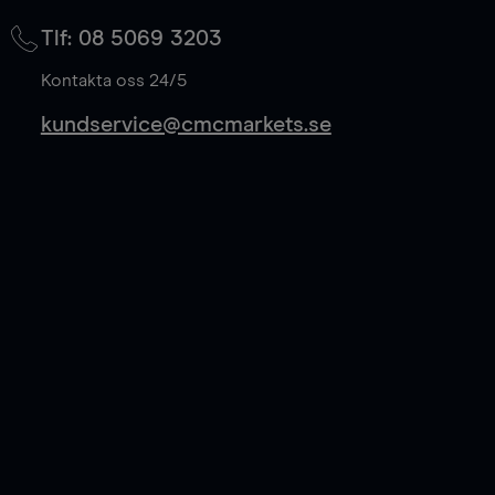
på mittkurs, och sparar 50% av spreadkostnaden.
Tlf: 08 5069 3203
Läs mer
Kontakta oss 24/5
kundservice@cmcmarkets.se