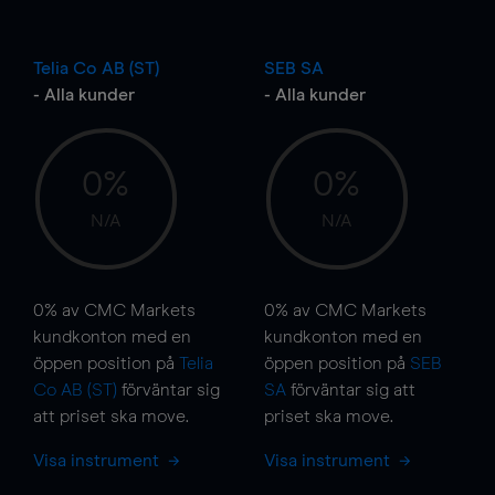
Telia Co AB (ST)
SEB SA
- Alla kunder
- Alla kunder
0%
0%
N/A
N/A
0%
av CMC Markets
0%
av CMC Markets
kundkonton med en
kundkonton med en
öppen position på
Telia
öppen position på
SEB
Co AB (ST)
förväntar sig
SA
förväntar sig att
att priset ska
move
.
priset ska
move
.
Visa instrument
Visa instrument