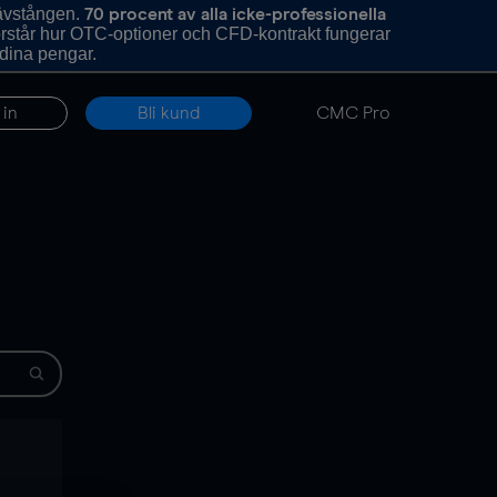
hävstången.
70 procent av alla icke-professionella
förstår hur OTC-optioner och CFD-kontrakt fungerar
 dina pengar.
 in
Bli kund
CMC Pro