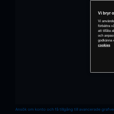
Vi bryr 
Vi använder
förbättra 
att tillåta
och anpassa
godkänna el
cookies
Ansök om konto och få tillgång till avancerade grafv