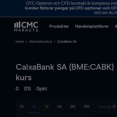
OTC-Optioner och CFD-kontrakt är komplexa instr
kunder förlorar pengar på OTC-optioner och CF
och om du ha
Produkter
Handelsplattform
Home
Marknadsutbud
CaixaBank SA
CaixaBank SA (BME:CABK)
kurs
0
0%
0pkt
1D
3D
1V
1M
3M
1ÅR
Intervall:
10