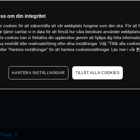
oss om din integritet
 cookies för att säkerställa att vår webbplats fungerar som den ska. För att h
vår tjänst samlar vi in data för att förstå hur våra besökare använder webbpla
 alla cookies kan vi förbättra din upplevelse genom att hjälpa dig hitta informat
 innehåll eller marknadsföring efter dina inställningar. Välj "Tillåt alla cookies
ler "Hantera inställningar" för att hantera cookieinställningar. Läs mer i vår
P
HANTERA INSTÄLLNINGAR
TILLÅT ALLA COOKIES
erktyg