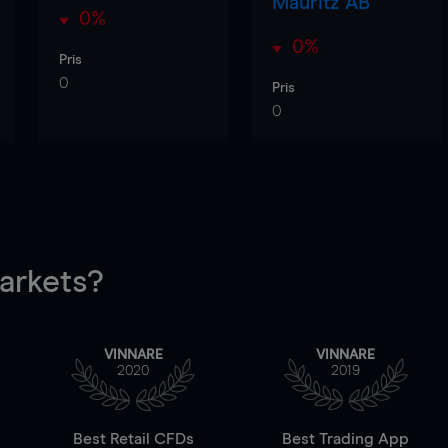
Mauritz AB
0%
0%
Pris
0
Pris
0
rkets?
VINNARE
VINNARE
2020
2019
Best Retail CFDs
Best Trading App