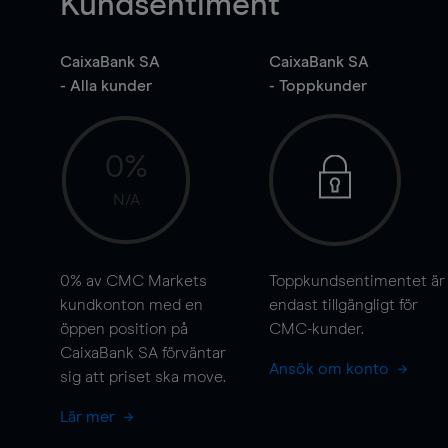
Kundsentiment
CaixaBank SA
CaixaBank SA
- Alla kunder
- Toppkunder
0%
N/A
0%
av CMC Markets
Toppkundsentimentet är
kundkonton med en
endast tillgängligt för
öppen position på
CMC-kunder.
CaixaBank SA förväntar
Ansök om konto
sig att priset ska
move
.
Lär mer