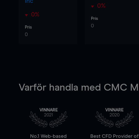
Inc
0%
0%
Pris
0
Pris
0
Varför handla
med CMC Ma
VINNARE
VINNARE
2021
2020
No.1 Web-based
Best CFD Provider of