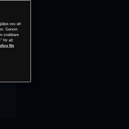
jälpa oss att
tsen. Genom
ion snabbare
" för att
olicy för