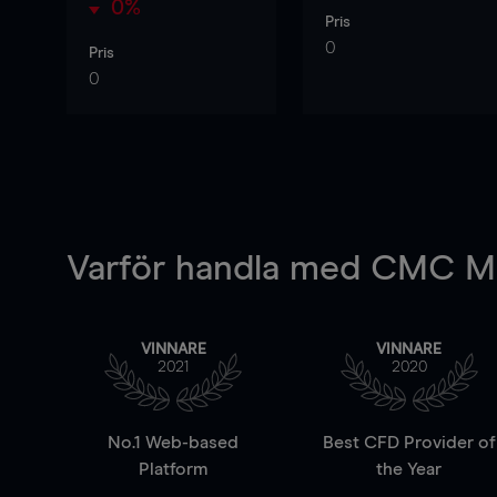
0%
Pris
0
Pris
0
Varför handla
med CMC Ma
VINNARE
VINNARE
2021
2020
No.1 Web-based
Best CFD Provider of
Platform
the Year