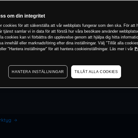
oss om din integritet
 cookies för att säkerställa att vår webbplats fungerar som den ska. För att h
vår tjänst samlar vi in data för att förstå hur våra besökare använder webbpla
 alla cookies kan vi förbättra din upplevelse genom att hjälpa dig hitta informat
 innehåll eller marknadsföring efter dina inställningar. Välj "Tillåt alla cookies
ler "Hantera inställningar" för att hantera cookieinställningar. Läs mer i vår
P
HANTERA INSTÄLLNINGAR
TILLÅT ALLA COOKIES
erktyg