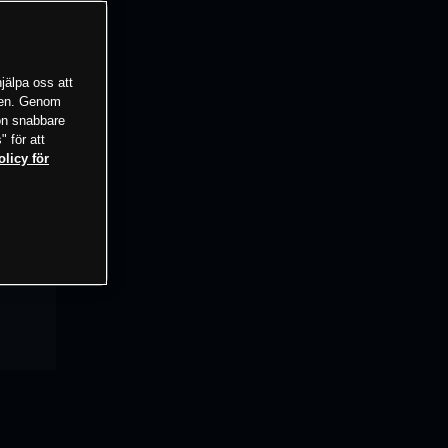
jälpa oss att
tsen. Genom
ion snabbare
" för att
olicy för