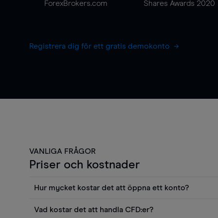
ForexBrokers.com
Shares Awards 2020
Registrera dig för ett gratis demokonto
VANLIGA FRÅGOR
Priser och kostnader
Hur mycket kostar det att öppna ett konto?
Det finns ingen kostnad för att öppna ett livekonto. 
Vad kostar det att handla CFD:er?
priser och använda sådana verktyg som diagram, Reu