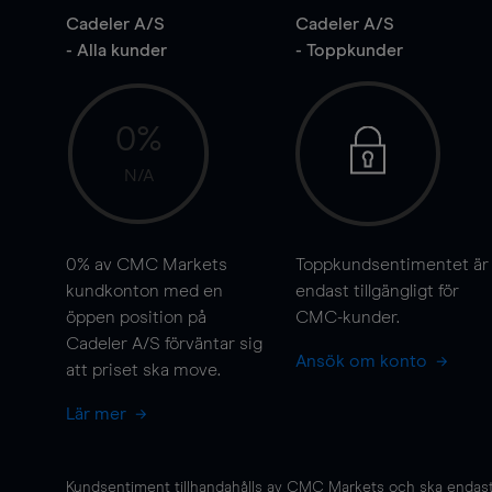
Cadeler A/S
Cadeler A/S
- Alla kunder
- Toppkunder
0%
N/A
0%
av CMC Markets
Toppkundsentimentet är
kundkonton med en
endast tillgängligt för
öppen position på
CMC-kunder.
Cadeler A/S förväntar sig
Ansök om konto
att priset ska
move
.
Lär mer
Kundsentiment tillhandahålls av CMC Markets och ska endast s