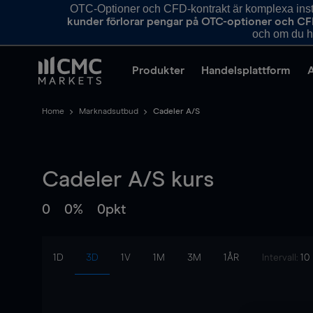
OTC-Optioner och CFD-kontrakt är komplexa instr
kunder förlorar pengar på OTC-optioner och CF
och om du ha
Produkter
Handelsplattform
Home
Marknadsutbud
Cadeler A/S
Cadeler A/S
kurs
0
0%
0pkt
1D
3D
1V
1M
3M
1ÅR
Intervall:
10