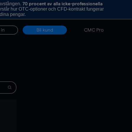
hävstången.
70 procent av alla icke-professionella
förstår hur OTC-optioner och CFD-kontrakt fungerar
 dina pengar.
 in
Bli kund
CMC Pro