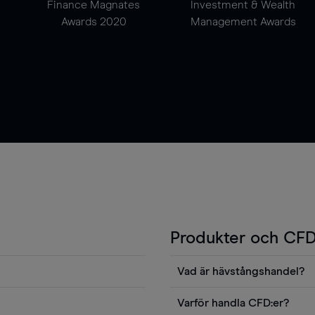
Finance Magnates
Investment & Wealth
Awards 2020
Management Awards
Produkter och CFD
Vad är hävstångshandel?
Du kan också visa våra
En av fördelarna med CFD-ha
Varför handla CFD:er?
ters news eller
andel v det totala värdet fö