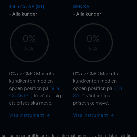
Telia Co AB (ST)
SEB SA
- Alla kunder
- Alla kunder
0%
0%
N/A
N/A
0%
av CMC Markets
0%
av CMC Markets
kundkonton med en
kundkonton med en
öppen position på
Telia
öppen position på
SEB
Co AB (ST)
förväntar sig
SA
förväntar sig att
att priset ska
move
.
priset ska
move
.
Visa instrument
Visa instrument
es som generell information. Informationen är av historisk karaktär