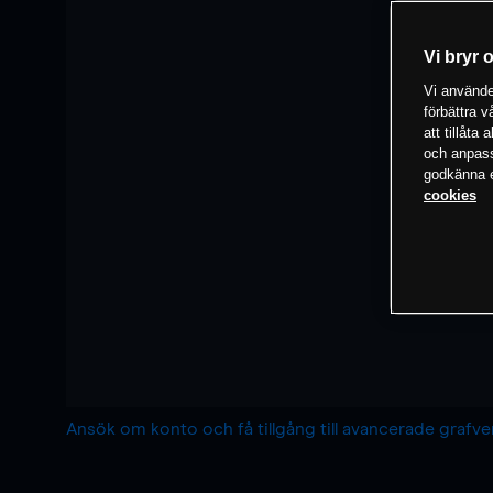
Vi bryr 
Vi använder
förbättra 
att tillåta
och anpassa
godkänna el
cookies
Ansök om konto och få tillgång till avancerade grafv