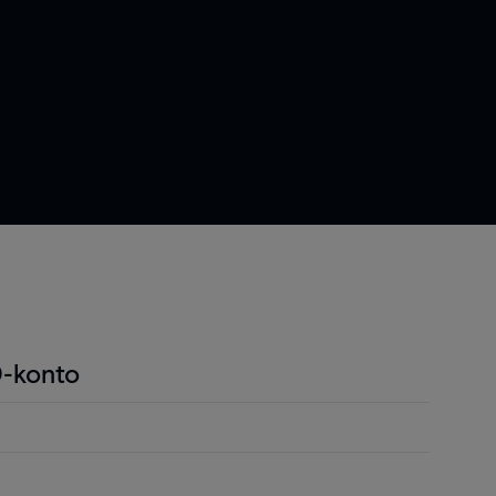
-konto
ndel är att du endast behöver betala en liten
r positionen för att öppna en position och detta