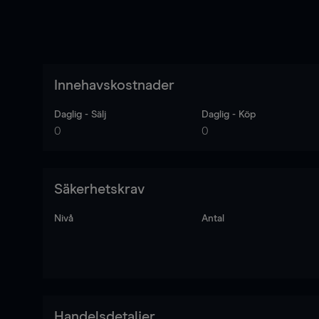
Innehavskostnader
Daglig - Sälj
Daglig - Köp
0
0
Säkerhetskrav
Nivå
Antal
Handelsdetaljer