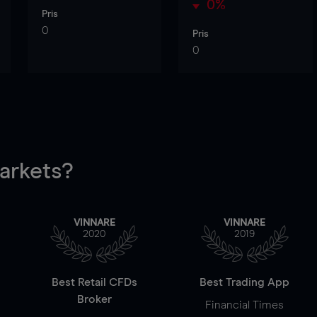
0%
Pris
0
Pris
0
rkets?
VINNARE
VINNARE
2020
2019
Best Retail CFDs
Best Trading App
Broker
Financial Times