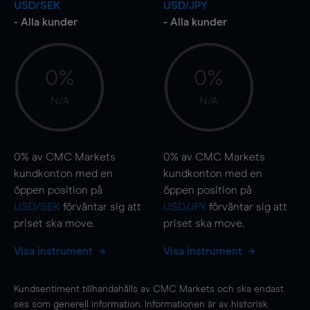
USD/SEK
USD/JPY
- Alla kunder
- Alla kunder
0%
0%
N/A
N/A
0%
av CMC Markets
0%
av CMC Markets
kundkonton med en
kundkonton med en
öppen position på
öppen position på
USD/SEK
förväntar sig att
USD/JPY
förväntar sig att
priset ska
move
.
priset ska
move
.
Visa instrument
Visa instrument
Kundsentiment tillhandahålls av CMC Markets och ska endast
ses som generell information. Informationen är av historisk