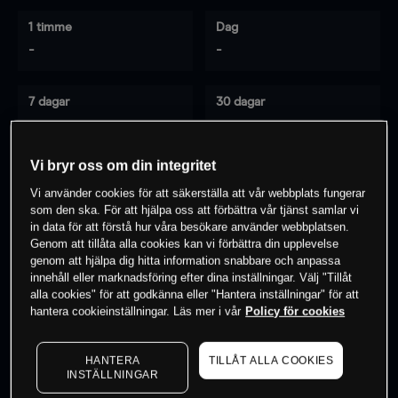
1 timme
Dag
-
-
7 dagar
30 dagar
-
-
Vi bryr oss om din integritet
Vi använder cookies för att säkerställa att vår webbplats fungerar
0
% av kunderna har en
position i detta
som den ska. För att hjälpa oss att förbättra vår tjänst samlar vi
instrument
in data för att förstå hur våra besökare använder webbplatsen.
Genom att tillåta alla cookies kan vi förbättra din upplevelse
genom att hjälpa dig hitta information snabbare och anpassa
innehåll eller marknadsföring efter dina inställningar. Välj "Tillåt
Börja handla
alla cookies" för att godkänna eller "Hantera inställningar" för att
hantera cookieinställningar. Läs mer i vår
Policy för cookies
HANTERA
TILLÅT ALLA COOKIES
INSTÄLLNINGAR