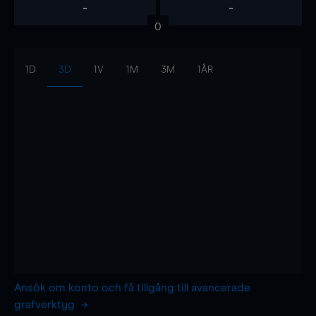
-
-
0
1D
3D
1V
1M
3M
1ÅR
Ansök om konto och få tillgång till avancerade
grafverktyg