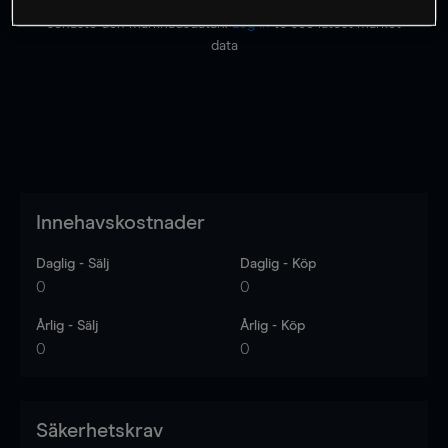
Priserna är endast vägledande.
Logga in
för att se
senaste den marknadsdatan.
Log in
to see latest market
data
Innehavskostnader
Daglig - Sälj
Daglig - Köp
0
0
Årlig - Sälj
Årlig - Köp
0
0
Säkerhetskrav