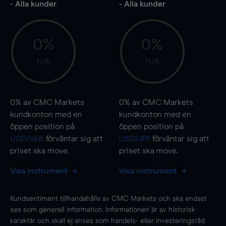
- Alla kunder
- Alla kunder
0%
0%
N/A
N/A
0%
av CMC Markets
0%
av CMC Markets
kundkonton med en
kundkonton med en
öppen position på
öppen position på
USD/SEK
förväntar sig att
USD/JPY
förväntar sig att
priset ska
move
.
priset ska
move
.
Visa instrument
Visa instrument
Kundsentiment tillhandahålls av CMC Markets och ska endast
ses som generell information. Informationen är av historisk
karaktär och skall ej anses som handels- eller investeringsråd