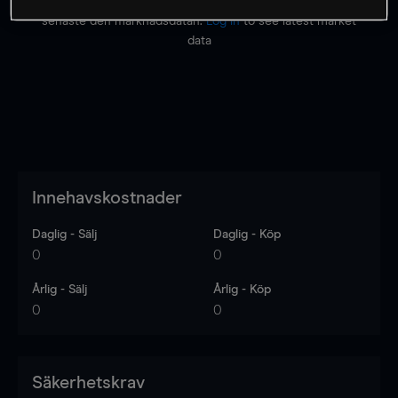
Priserna är endast vägledande.
Logga in
för att se
senaste den marknadsdatan.
Log in
to see latest market
data
Innehavskostnader
Daglig - Sälj
Daglig - Köp
0
0
Årlig - Sälj
Årlig - Köp
0
0
Säkerhetskrav