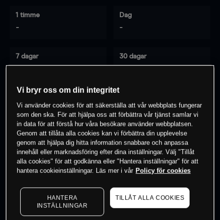
1 timme
Dag
-
-
7 dagar
30 dagar
-
-
Vi bryr oss om din integritet
Vi använder cookies för att säkerställa att vår webbplats fungerar
0
% av kunderna har en
position i detta
som den ska. För att hjälpa oss att förbättra vår tjänst samlar vi
in data för att förstå hur våra besökare använder webbplatsen.
instrument
Genom att tillåta alla cookies kan vi förbättra din upplevelse
genom att hjälpa dig hitta information snabbare och anpassa
innehåll eller marknadsföring efter dina inställningar. Välj "Tillåt
Börja handla
alla cookies" för att godkänna eller "Hantera inställningar" för att
hantera cookieinställningar. Läs mer i vår
Policy för cookies
HANTERA
TILLÅT ALLA COOKIES
INSTÄLLNINGAR