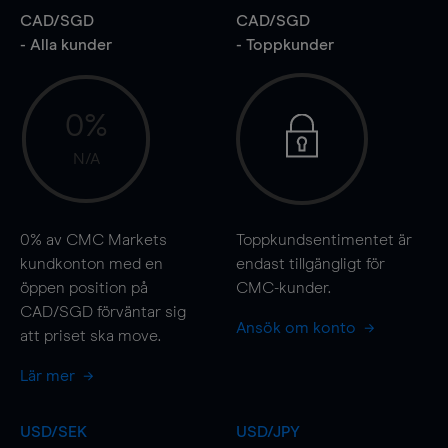
CAD/SGD
CAD/SGD
- Alla kunder
- Toppkunder
0%
N/A
0%
av CMC Markets
Toppkundsentimentet är
kundkonton med en
endast tillgängligt för
öppen position på
CMC-kunder.
CAD/SGD förväntar sig
Ansök om konto
att priset ska
move
.
Lär mer
USD/SEK
USD/JPY