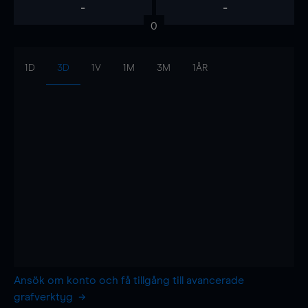
-
-
0
1D
3D
1V
1M
3M
1ÅR
Ansök om konto och få tillgång till avancerade
grafverktyg