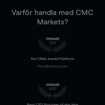
Varför handla
med CMC
Markets?
VINNARE
2021
No.1 Web-based Platform
ForexBrokers.com
VINNARE
2020
Best CFD Provider of the Year