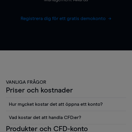
Registrera dig för ett gratis demokonto
VANLIGA FRÅGOR
Priser och kostnader
Hur mycket kostar det att öppna ett konto?
Det finns ingen kostnad för att öppna ett
Vad kostar det att handla CFD:er?
livekonto. Du kan också visa våra priser och
Det är en rad kostnader att tänka på när man
Produkter och CFD-konto
använda sådana verktyg som diagram, Reuters