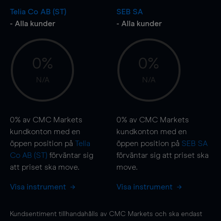
Telia Co AB (ST)
SEB SA
- Alla kunder
- Alla kunder
0%
0%
N/A
N/A
0%
av CMC Markets
0%
av CMC Markets
kundkonton med en
kundkonton med en
öppen position på
Telia
öppen position på
SEB SA
Co AB (ST)
förväntar sig
förväntar sig att priset ska
att priset ska
move
.
move
.
Visa instrument
Visa instrument
Kundsentiment tillhandahålls av CMC Markets och ska endast