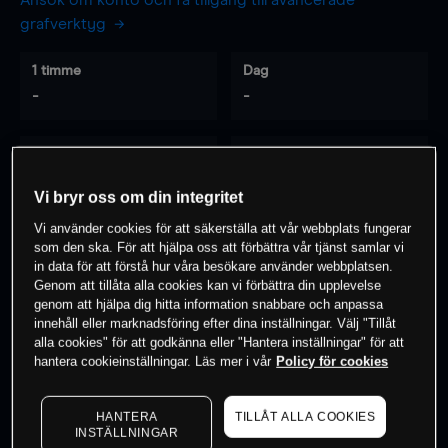
Ansök om konto och få tillgång till avancerade
grafverktyg
1 timme
Dag
-
-
7 dagar
30 dagar
-
-
Vi bryr oss om din integritet
Vi använder cookies för att säkerställa att vår webbplats fungerar
som den ska. För att hjälpa oss att förbättra vår tjänst samlar vi
0
% av kunderna har en
position i detta
in data för att förstå hur våra besökare använder webbplatsen.
Genom att tillåta alla cookies kan vi förbättra din upplevelse
instrument
genom att hjälpa dig hitta information snabbare och anpassa
innehåll eller marknadsföring efter dina inställningar. Välj "Tillåt
alla cookies" för att godkänna eller "Hantera inställningar" för att
Börja handla
hantera cookieinställningar. Läs mer i vår
Policy för cookies
HANTERA
TILLÅT ALLA COOKIES
INSTÄLLNINGAR