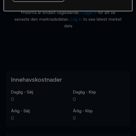
Priserna är endast vägledande.
Logga in
för att se
senaste den marknadsdatan.
Log in
to see latest market
data
Innehavskostnader
Daglig - Sälj
Daglig - Köp
0
0
Årlig - Sälj
Årlig - Köp
0
0