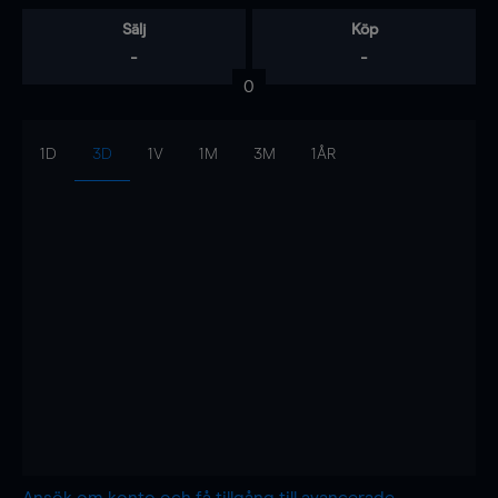
Sälj
Köp
-
-
0
1D
3D
1V
1M
3M
1ÅR