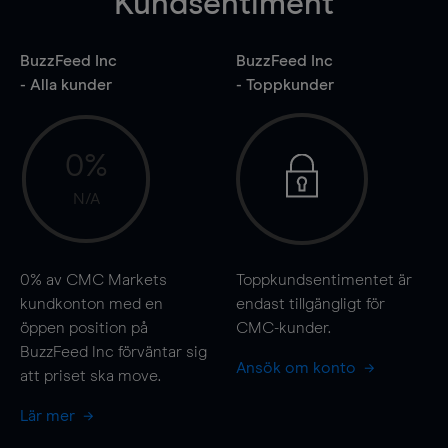
Kundsentiment
BuzzFeed Inc
BuzzFeed Inc
- Alla kunder
- Toppkunder
0%
N/A
0%
av CMC Markets
Toppkundsentimentet är
kundkonton med en
endast tillgängligt för
öppen position på
CMC-kunder.
BuzzFeed Inc förväntar sig
Ansök om konto
att priset ska
move
.
Lär mer