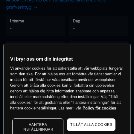
Ansök om konto och få tillgång till avancerade
grafverktyg
1 timme
Dag
-
-
7 dagar
30 dagar
-
-
Vi bryr oss om din integritet
Vi använder cookies för att säkerställa att vår webbplats fungerar
som den ska. För att hjälpa oss att förbättra vår tjänst samlar vi
0
% av kunderna har en
position i detta
in data för att förstå hur våra besökare använder webbplatsen.
Genom att tillåta alla cookies kan vi förbättra din upplevelse
instrument
genom att hjälpa dig hitta information snabbare och anpassa
innehåll eller marknadsföring efter dina inställningar. Välj "Tillåt
alla cookies" för att godkänna eller "Hantera inställningar" för att
Börja handla
hantera cookieinställningar. Läs mer i vår
Policy för cookies
HANTERA
TILLÅT ALLA COOKIES
INSTÄLLNINGAR