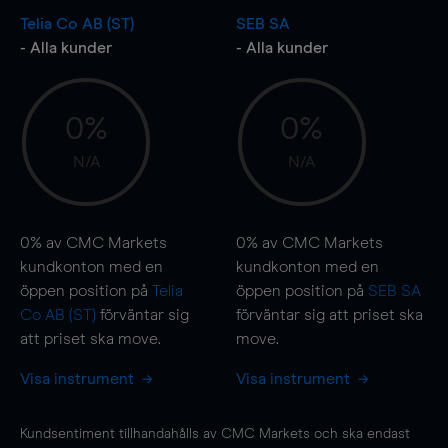
Telia Co AB (ST)
SEB SA
- Alla kunder
- Alla kunder
0%
0%
N/A
N/A
0%
av CMC Markets
0%
av CMC Markets
kundkonton med en
kundkonton med en
öppen position på
Telia
öppen position på
SEB SA
Co AB (ST)
förväntar sig
förväntar sig att priset ska
att priset ska
move
.
move
.
Visa instrument
Visa instrument
Kundsentiment tillhandahålls av CMC Markets och ska endast