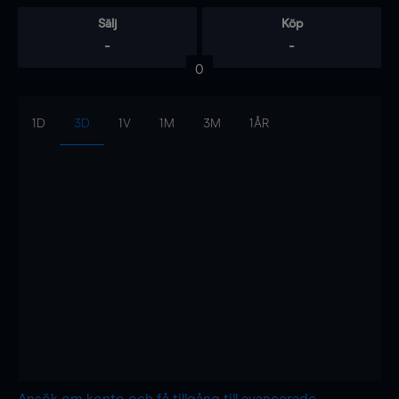
Sälj
Köp
-
-
0
1D
3D
1V
1M
3M
1ÅR