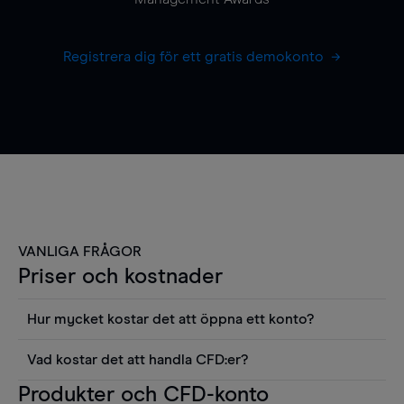
Registrera dig för ett gratis demokonto
VANLIGA FRÅGOR
Priser och kostnader
Hur mycket kostar det att öppna ett konto?
Det finns ingen kostnad för att öppna ett
Vad kostar det att handla CFD:er?
livekonto. Du kan också visa våra priser och
Det är en rad kostnader att tänka på när man
Produkter och CFD-konto
använda sådana verktyg som diagram, Reuters