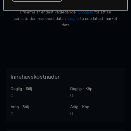
Priserna är endast vägledande.
Logga in
för att se
senaste den marknadsdatan.
Log in
to see latest market
data
Innehavskostnader
Daglig - Sälj
Daglig - Köp
0
0
Årlig - Sälj
Årlig - Köp
0
0