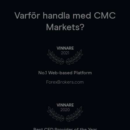
Varför handla
med CMC
Markets?
VINNARE
2021
No.1 Web-based Platform
ForexBrokers.com
VINNARE
2020
Best CFD Provider of the Year