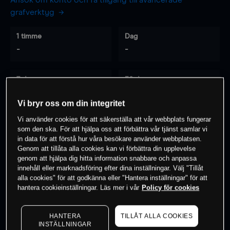
Ansök om konto och få tillgång till avancerade
grafverktyg
1 timme
Dag
-
-
7 dagar
30 dagar
-
-
Vi bryr oss om din integritet
Vi använder cookies för att säkerställa att vår webbplats fungerar
som den ska. För att hjälpa oss att förbättra vår tjänst samlar vi
0
% av kunderna har en
position i detta
in data för att förstå hur våra besökare använder webbplatsen.
Genom att tillåta alla cookies kan vi förbättra din upplevelse
instrument
genom att hjälpa dig hitta information snabbare och anpassa
innehåll eller marknadsföring efter dina inställningar. Välj "Tillåt
alla cookies" för att godkänna eller "Hantera inställningar" för att
Börja handla
hantera cookieinställningar. Läs mer i vår
Policy för cookies
HANTERA
TILLÅT ALLA COOKIES
INSTÄLLNINGAR