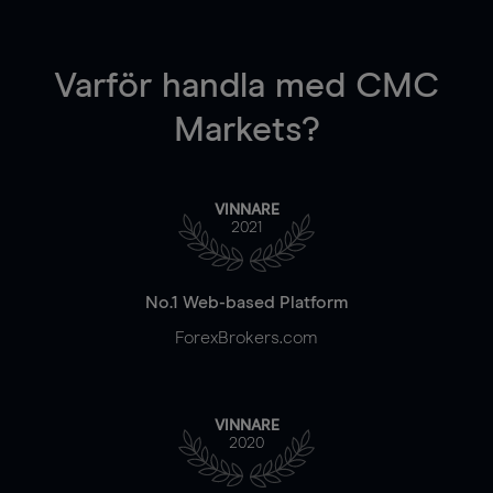
Varför handla
med CMC
Markets?
VINNARE
2021
No.1 Web-based Platform
ForexBrokers.com
VINNARE
2020