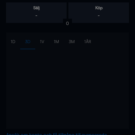
Sälj
Köp
-
-
0
1D
3D
1V
1M
3M
1ÅR