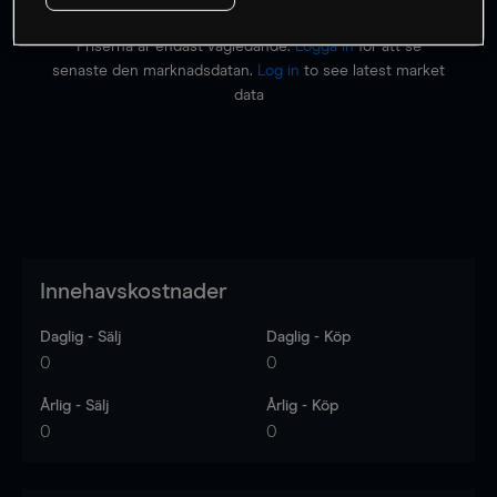
Priserna är endast vägledande.
Logga in
för att se
senaste den marknadsdatan.
Log in
to see latest market
data
Innehavskostnader
Daglig - Sälj
Daglig - Köp
0
0
Årlig - Sälj
Årlig - Köp
0
0