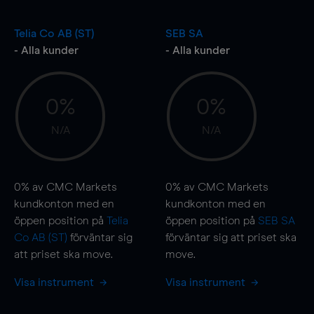
Telia Co AB (ST)
SEB SA
- Alla kunder
- Alla kunder
0%
0%
N/A
N/A
0%
av CMC Markets
0%
av CMC Markets
kundkonton med en
kundkonton med en
öppen position på
Telia
öppen position på
SEB SA
Co AB (ST)
förväntar sig
förväntar sig att priset ska
att priset ska
move
.
move
.
Visa instrument
Visa instrument