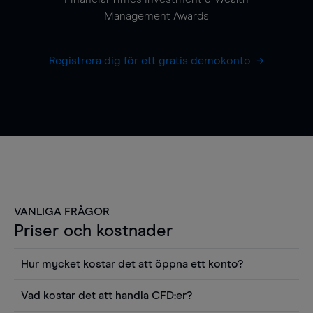
Management Awards
Registrera dig för ett gratis demokonto
VANLIGA FRÅGOR
Priser och kostnader
Hur mycket kostar det att öppna ett konto?
Det finns ingen kostnad för att öppna ett
Vad kostar det att handla CFD:er?
livekonto. Du kan också visa våra priser och