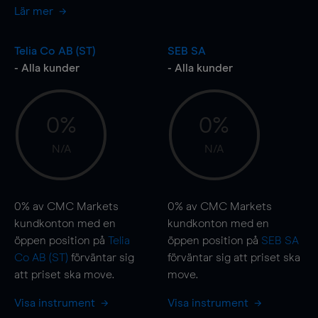
Lär mer
Telia Co AB (ST)
SEB SA
- Alla kunder
- Alla kunder
0%
0%
N/A
N/A
0%
av CMC Markets
0%
av CMC Markets
kundkonton med en
kundkonton med en
öppen position på
Telia
öppen position på
SEB SA
Co AB (ST)
förväntar sig
förväntar sig att priset ska
att priset ska
move
.
move
.
Visa instrument
Visa instrument