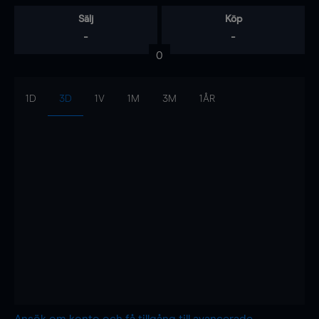
Sälj
Köp
-
-
0
1D
3D
1V
1M
3M
1ÅR