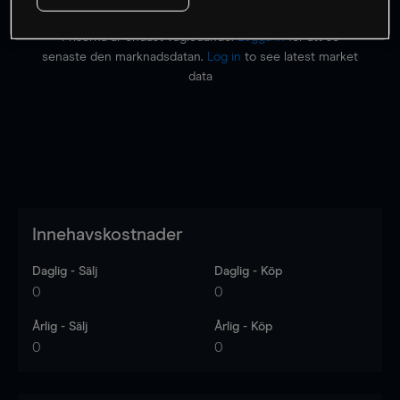
Priserna är endast vägledande.
Logga in
för att se
senaste den marknadsdatan.
Log in
to see latest market
data
Innehavskostnader
Daglig - Sälj
Daglig - Köp
0
0
Årlig - Sälj
Årlig - Köp
0
0