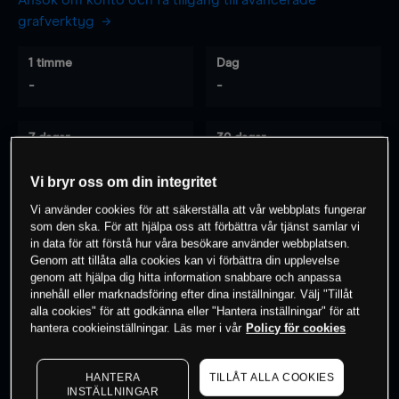
Ansök om konto och få tillgång till avancerade
grafverktyg
1 timme
Dag
-
-
7 dagar
30 dagar
-
-
Vi bryr oss om din integritet
Vi använder cookies för att säkerställa att vår webbplats fungerar
som den ska. För att hjälpa oss att förbättra vår tjänst samlar vi
0
% av kunderna har en
position i detta
in data för att förstå hur våra besökare använder webbplatsen.
instrument
Genom att tillåta alla cookies kan vi förbättra din upplevelse
genom att hjälpa dig hitta information snabbare och anpassa
innehåll eller marknadsföring efter dina inställningar. Välj "Tillåt
alla cookies" för att godkänna eller "Hantera inställningar" för att
Börja handla
hantera cookieinställningar. Läs mer i vår
Policy för cookies
HANTERA
TILLÅT ALLA COOKIES
INSTÄLLNINGAR