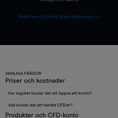
Registrera dig för ett gratis demokonto
VANLIGA FRÅGOR
Priser och kostnader
Hur mycket kostar det att öppna ett konto?
Det finns ingen kostnad för att öppna ett
Vad kostar det att handla CFD:er?
livekonto. Du kan också visa våra priser och
Det är en rad kostnader att tänka på när man
Produkter och CFD-konto
använda sådana verktyg som diagram, Reuters