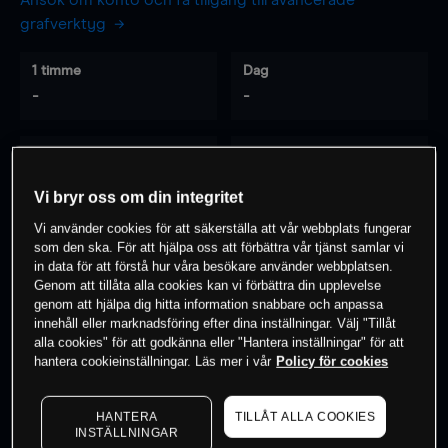
Ansök om konto och få tillgång till avancerade
grafverktyg
1 timme
Dag
-
-
7 dagar
30 dagar
-
-
Vi bryr oss om din integritet
Vi använder cookies för att säkerställa att vår webbplats fungerar
som den ska. För att hjälpa oss att förbättra vår tjänst samlar vi
0
% av kunderna har en
position i detta
in data för att förstå hur våra besökare använder webbplatsen.
Genom att tillåta alla cookies kan vi förbättra din upplevelse
instrument
genom att hjälpa dig hitta information snabbare och anpassa
innehåll eller marknadsföring efter dina inställningar. Välj "Tillåt
alla cookies" för att godkänna eller "Hantera inställningar" för att
Börja handla
hantera cookieinställningar. Läs mer i vår
Policy för cookies
HANTERA
TILLÅT ALLA COOKIES
INSTÄLLNINGAR