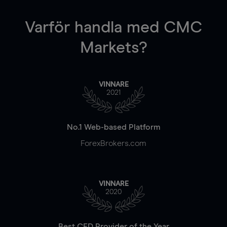
Varför handla
med CMC
Markets?
VINNARE
2021
No.1 Web-based Platform
ForexBrokers.com
VINNARE
2020
Best CFD Provider of the Year