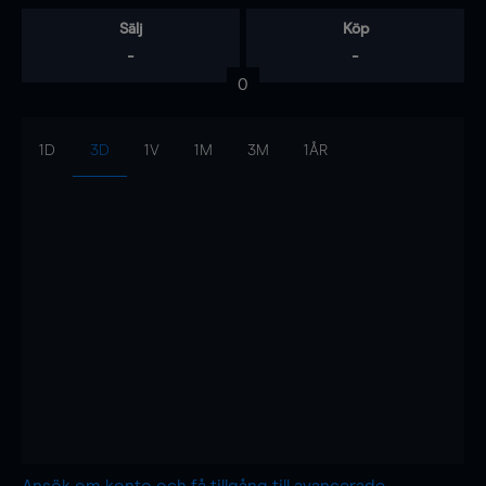
Sälj
Köp
-
-
0
1D
3D
1V
1M
3M
1ÅR