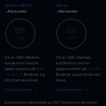
Telia Co AB (ST)
SEB SA
- Alla kunder
- Alla kunder
0%
0%
N/A
N/A
0%
av CMC Markets
0%
av CMC Markets
kundkonton med en
kundkonton med en
öppen position på
Telia
öppen position på
SEB SA
Co AB (ST)
förväntar sig
förväntar sig att priset ska
att priset ska
move
.
move
.
Visa instrument
Visa instrument
Kundsentiment tillhandahålls av CMC Markets och ska endast