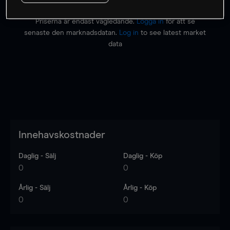
Priserna är endast vägledande.
Logga in
för att se
senaste den marknadsdatan.
Log in
to see latest market
data
Innehavskostnader
Daglig - Sälj
Daglig - Köp
0
0
Årlig - Sälj
Årlig - Köp
0
0