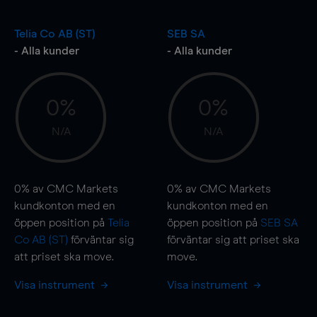
Telia Co AB (ST)
SEB SA
- Alla kunder
- Alla kunder
0%
0%
N/A
N/A
0%
av CMC Markets
0%
av CMC Markets
kundkonton med en
kundkonton med en
öppen position på
Telia
öppen position på
SEB SA
Co AB (ST)
förväntar sig
förväntar sig att priset ska
att priset ska
move
.
move
.
Visa instrument
Visa instrument