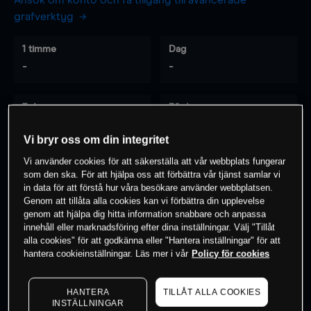
Ansök om konto och få tillgång till avancerade
grafverktyg
1 timme
Dag
-
-
7 dagar
30 dagar
-
-
Vi bryr oss om din integritet
Vi använder cookies för att säkerställa att vår webbplats fungerar
som den ska. För att hjälpa oss att förbättra vår tjänst samlar vi
0
% av kunderna har en
position i detta
in data för att förstå hur våra besökare använder webbplatsen.
Genom att tillåta alla cookies kan vi förbättra din upplevelse
instrument
genom att hjälpa dig hitta information snabbare och anpassa
innehåll eller marknadsföring efter dina inställningar. Välj "Tillåt
alla cookies" för att godkänna eller "Hantera inställningar" för att
Börja handla
hantera cookieinställningar. Läs mer i vår
Policy för cookies
HANTERA
TILLÅT ALLA COOKIES
INSTÄLLNINGAR