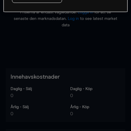
Priserna är endast vägledande.
Logga in
för att se
senaste den marknadsdatan.
Log in
to see latest market
data
Innehavskostnader
Daglig - Sälj
Daglig - Köp
0
0
Årlig - Sälj
Årlig - Köp
0
0