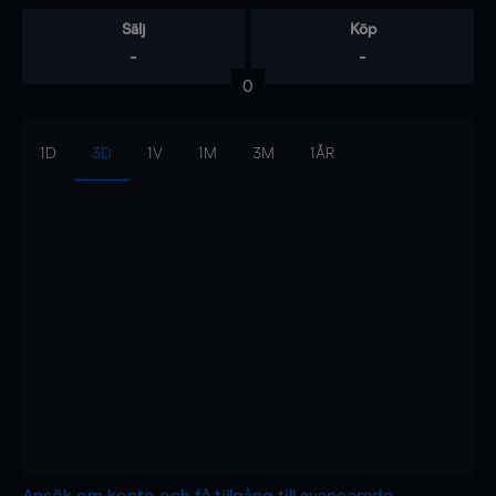
Sälj
Köp
-
-
0
1D
3D
1V
1M
3M
1ÅR