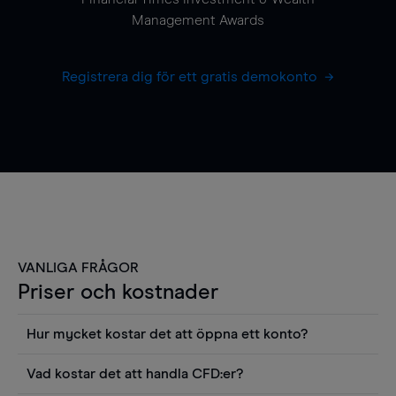
Management Awards
Registrera dig för ett gratis demokonto
VANLIGA FRÅGOR
Priser och kostnader
Hur mycket kostar det att öppna ett konto?
Det finns ingen kostnad för att öppna ett
Vad kostar det att handla CFD:er?
livekonto. Du kan också visa våra priser och