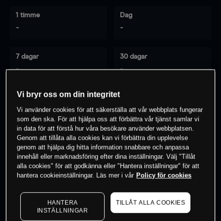
1 timme
Dag
-
-
7 dagar
30 dagar
-
-
Vi bryr oss om din integritet
Vi använder cookies för att säkerställa att vår webbplats fungerar
0
% av kunderna har en
position i detta
som den ska. För att hjälpa oss att förbättra vår tjänst samlar vi
instrument
in data för att förstå hur våra besökare använder webbplatsen.
Genom att tillåta alla cookies kan vi förbättra din upplevelse
genom att hjälpa dig hitta information snabbare och anpassa
innehåll eller marknadsföring efter dina inställningar. Välj "Tillåt
Börja handla
alla cookies" för att godkänna eller "Hantera inställningar" för att
hantera cookieinställningar. Läs mer i vår
Policy för cookies
HANTERA
TILLÅT ALLA COOKIES
INSTÄLLNINGAR