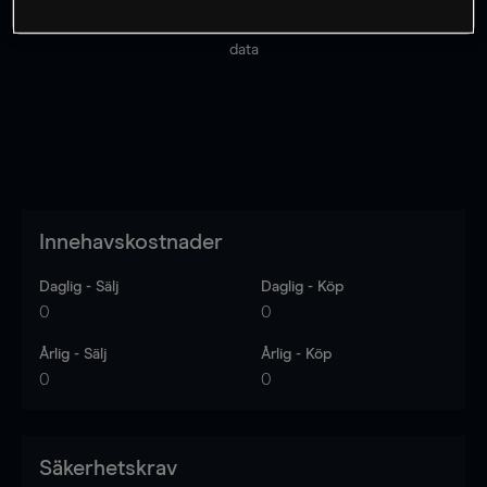
Priserna är endast vägledande.
Logga in
för att se
senaste den marknadsdatan.
Log in
to see latest market
data
Innehavskostnader
Daglig - Sälj
Daglig - Köp
0
0
Årlig - Sälj
Årlig - Köp
0
0
Säkerhetskrav