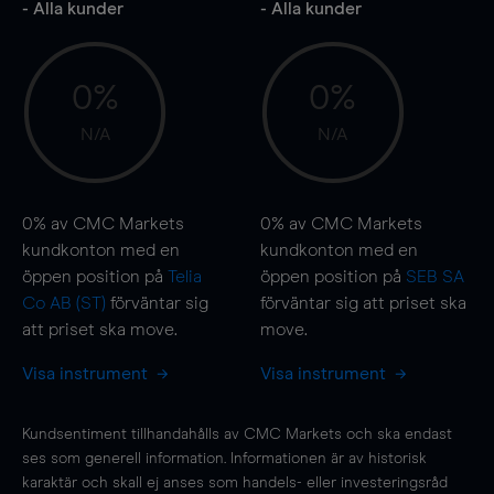
- Alla kunder
- Alla kunder
0%
0%
N/A
N/A
0%
av CMC Markets
0%
av CMC Markets
kundkonton med en
kundkonton med en
öppen position på
Telia
öppen position på
SEB SA
Co AB (ST)
förväntar sig
förväntar sig att priset ska
att priset ska
move
.
move
.
Visa instrument
Visa instrument
Kundsentiment tillhandahålls av CMC Markets och ska endast
ses som generell information. Informationen är av historisk
karaktär och skall ej anses som handels- eller investeringsråd