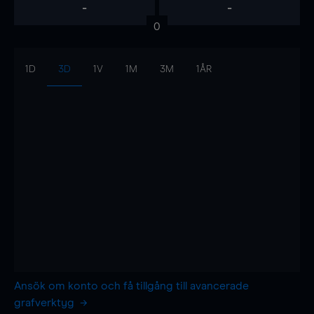
-
-
0
1D
3D
1V
1M
3M
1ÅR
Ansök om konto och få tillgång till avancerade
grafverktyg