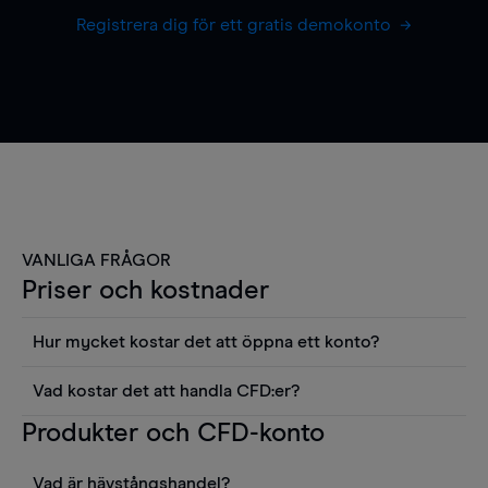
Registrera dig för ett gratis demokonto
VANLIGA FRÅGOR
Priser och kostnader
Hur mycket kostar det att öppna ett konto?
Det finns ingen kostnad för att öppna ett
Vad kostar det att handla CFD:er?
livekonto. Du kan också visa våra priser och
Det är en rad kostnader att tänka på när man
Produkter och CFD-konto
använda sådana verktyg som diagram, Reuters
handlar CFD:er, inkluderat spread,
news eller Morningstars kvantitativa
innehavskostnader (för positioner som hålls öppna
aktierapporter utan kostnad.
Vad är hävstångshandel?