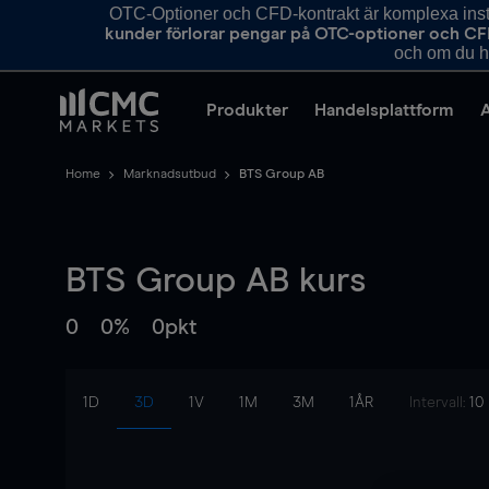
OTC-Optioner och CFD-kontrakt är komplexa instr
kunder förlorar pengar på OTC-optioner och CF
och om du ha
Produkter
Handelsplattform
Home
Marknadsutbud
BTS Group AB
BTS Group AB
kurs
0
0%
0pkt
1D
3D
1V
1M
3M
1ÅR
Intervall:
10