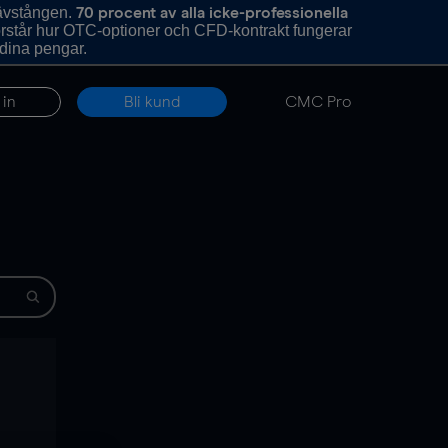
hävstången.
70 procent av alla icke-professionella
förstår hur OTC-optioner och CFD-kontrakt fungerar
 dina pengar.
 in
Bli kund
CMC Pro