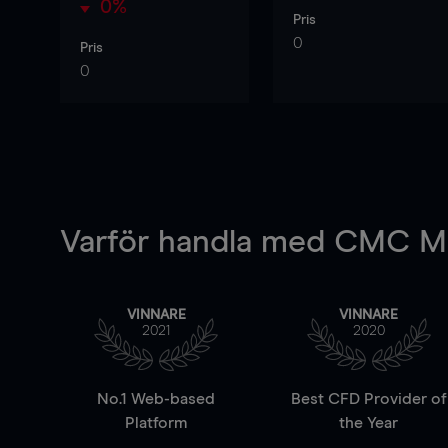
0%
Pris
0
Pris
0
Varför handla
med CMC Ma
VINNARE
VINNARE
2021
2020
No.1 Web-based
Best CFD Provider of
Platform
the Year