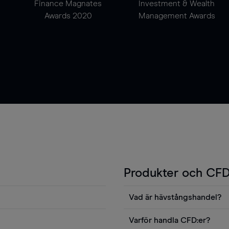
Finance Magnates
Investment & Wealth
Awards 2020
Management Awards
Produkter och CFD
Vad är hävstångshandel?
Du kan också visa våra
En av fördelarna med CFD-ha
Varför handla CFD:er?
ters news eller
andel v det totala värdet fö