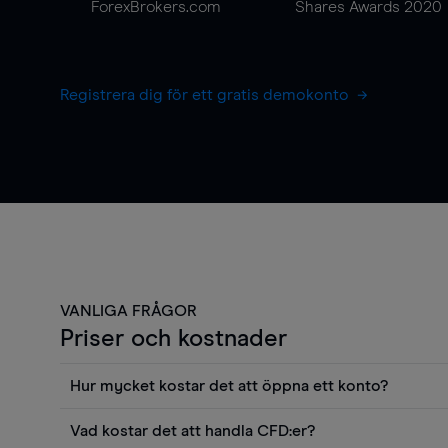
ForexBrokers.com
Shares Awards 2020
Registrera dig för ett gratis demokonto
VANLIGA FRÅGOR
Priser och kostnader
Hur mycket kostar det att öppna ett konto?
Det finns ingen kostnad för att öppna ett livekonto. 
Vad kostar det att handla CFD:er?
priser och använda sådana verktyg som diagram, Reu