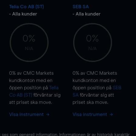
Telia Co AB (ST)
SEB SA
- Alla kunder
- Alla kunder
0%
0%
N/A
N/A
0%
av CMC Markets
0%
av CMC Markets
kundkonton med en
kundkonton med en
öppen position på
Telia
öppen position på
SEB
Co AB (ST)
förväntar sig
SA
förväntar sig att
att priset ska
move
.
priset ska
move
.
Visa instrument
Visa instrument
es som generell information. Informationen är av historisk karaktär