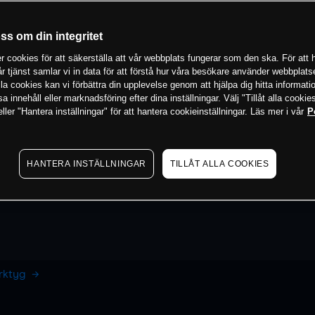
oss om din integritet
 cookies för att säkerställa att vår webbplats fungerar som den ska. För att h
vår tjänst samlar vi in data för att förstå hur våra besökare använder webbpla
 alla cookies kan vi förbättra din upplevelse genom att hjälpa dig hitta informat
 innehåll eller marknadsföring efter dina inställningar. Välj "Tillåt alla cookies
ler "Hantera inställningar" för att hantera cookieinställningar. Läs mer i vår
P
HANTERA INSTÄLLNINGAR
TILLÅT ALLA COOKIES
erktyg