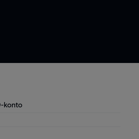
-konto
ndel är att du endast behöver betala en liten
r positionen för att öppna en position och detta