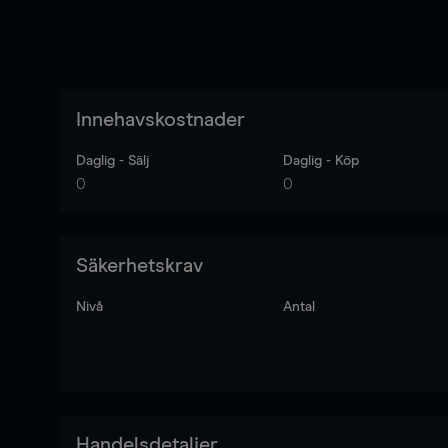
Innehavskostnader
Daglig - Sälj
Daglig - Köp
0
0
Säkerhetskrav
Nivå
Antal
Handelsdetaljer