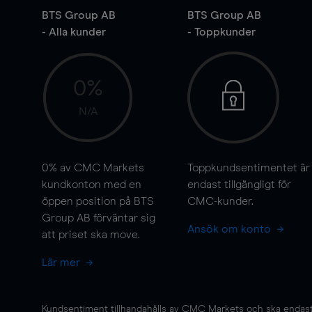
BTS Group AB
BTS Group AB
- Alla kunder
- Toppkunder
0%
N/A
0%
av CMC Markets
Toppkundsentimentet är
kundkonton med en
endast tillgängligt för
öppen position på BTS
CMC-kunder.
Group AB förväntar sig
Ansök om konto
att priset ska
move
.
Lär mer
Kundsentiment tillhandahålls av CMC Markets och ska endast s