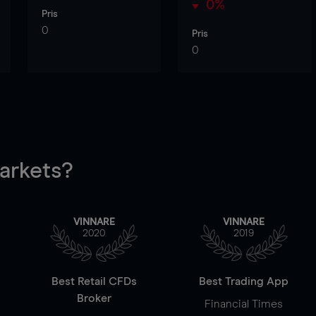
0%
Pris
0
Pris
0
rkets?
VINNARE
VINNARE
2020
2019
Best Retail CFDs
Best Trading App
Broker
Financial Times