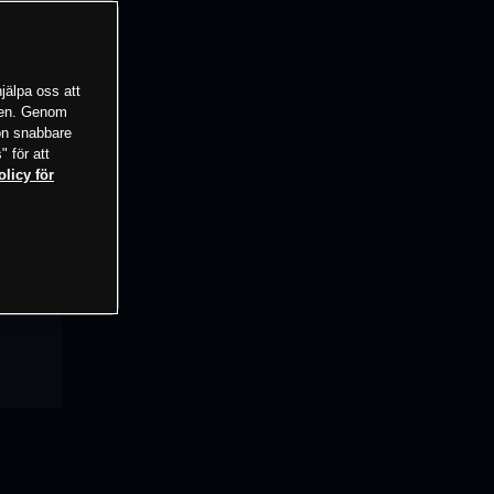
jälpa oss att
tsen. Genom
ion snabbare
" för att
olicy för