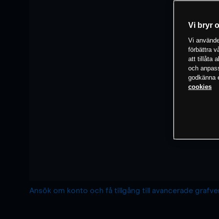
Vi bryr 
Vi använder
förbättra 
att tillåta
och anpassa
godkänna el
cookies
Ansök om konto och få tillgång till avancerade grafv