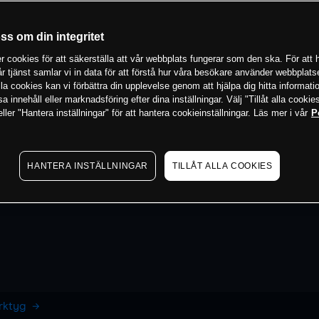
oss om din integritet
 cookies för att säkerställa att vår webbplats fungerar som den ska. För att h
vår tjänst samlar vi in data för att förstå hur våra besökare använder webbpla
 alla cookies kan vi förbättra din upplevelse genom att hjälpa dig hitta informat
 innehåll eller marknadsföring efter dina inställningar. Välj "Tillåt alla cookies
ler "Hantera inställningar" för att hantera cookieinställningar. Läs mer i vår
P
HANTERA INSTÄLLNINGAR
TILLÅT ALLA COOKIES
erktyg