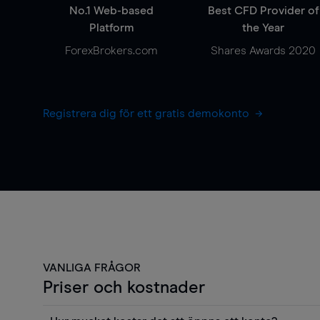
No.1 Web-based
Best CFD Provider of
Platform
the Year
ForexBrokers.com
Shares Awards 2020
Registrera dig för ett gratis demokonto
VANLIGA FRÅGOR
Priser och kostnader