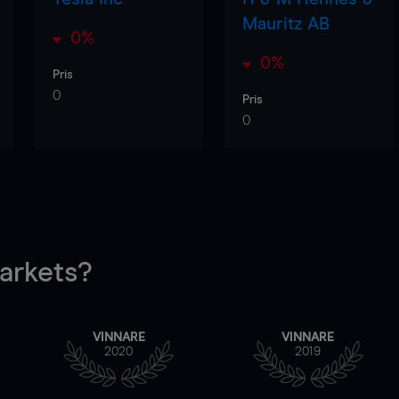
Mauritz AB
0%
0%
Pris
0
Pris
0
rkets?
VINNARE
VINNARE
2020
2019