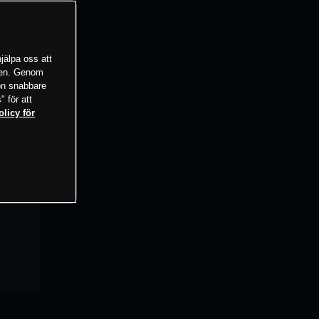
jälpa oss att
tsen. Genom
ion snabbare
" för att
olicy för