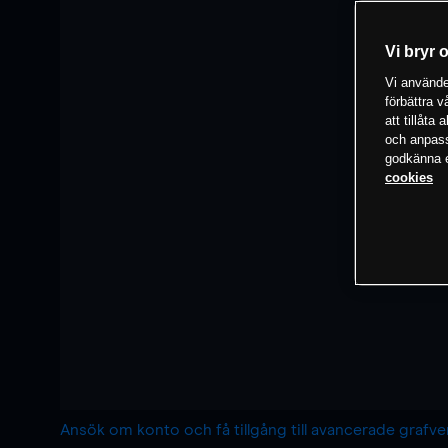
Vi bryr 
Vi använder
förbättra 
att tillåta
och anpassa
godkänna el
cookies
Ansök om konto och få tillgång till avancerade grafv