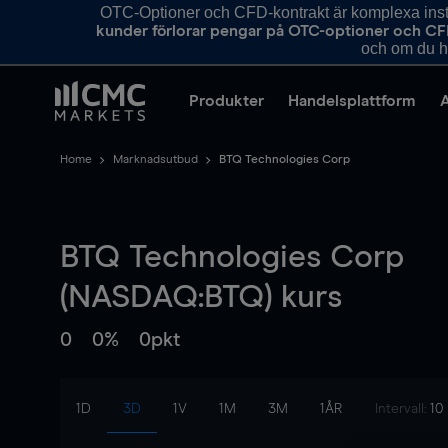
OTC-Optioner och CFD-kontrakt är komplexa instr
kunder förlorar pengar på OTC-optioner och CF
och om du ha
Produkter
Handelsplattform
Home
Marknadsutbud
BTQ Technologies Corp
BTQ Technologies Corp
(NASDAQ:BTQ) kurs
0
0%
0pkt
1D
3D
1V
1M
3M
1ÅR
Intervall:
10