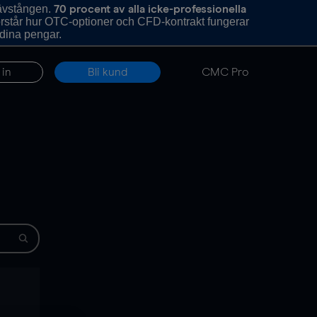
hävstången.
70 procent av alla icke-professionella
förstår hur OTC-optioner och CFD-kontrakt fungerar
 dina pengar.
 in
Bli kund
CMC Pro