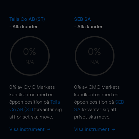
Telia Co AB (ST)
SEB SA
- Alla kunder
- Alla kunder
0%
0%
N/A
N/A
0%
av CMC Markets
0%
av CMC Markets
kundkonton med en
kundkonton med en
öppen position på
Telia
öppen position på
SEB
Co AB (ST)
förväntar sig
SA
förväntar sig att
att priset ska
move
.
priset ska
move
.
Visa instrument
Visa instrument