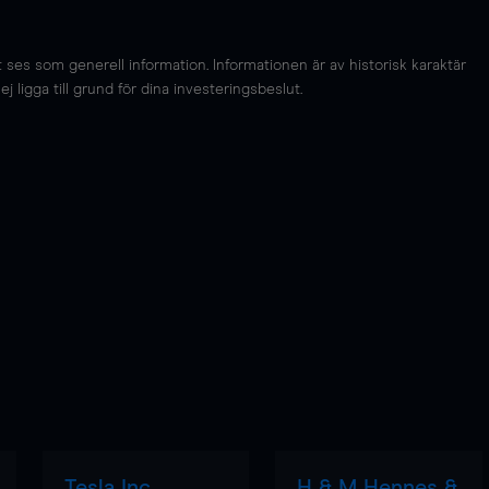
es som generell information. Informationen är av historisk karaktär
 ligga till grund för dina investeringsbeslut.
Tesla Inc
H & M Hennes &