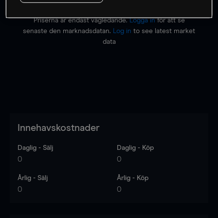
Priserna är endast vägledande.
Logga in
för att se
senaste den marknadsdatan.
Log in
to see latest market
data
Innehavskostnader
Daglig - Sälj
Daglig - Köp
0
0
Årlig - Sälj
Årlig - Köp
0
0