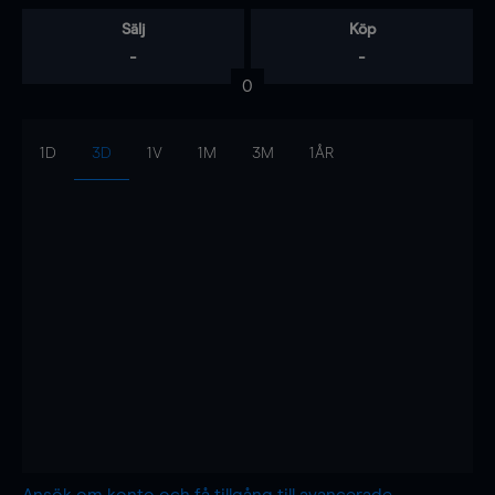
Sälj
Köp
-
-
0
1D
3D
1V
1M
3M
1ÅR