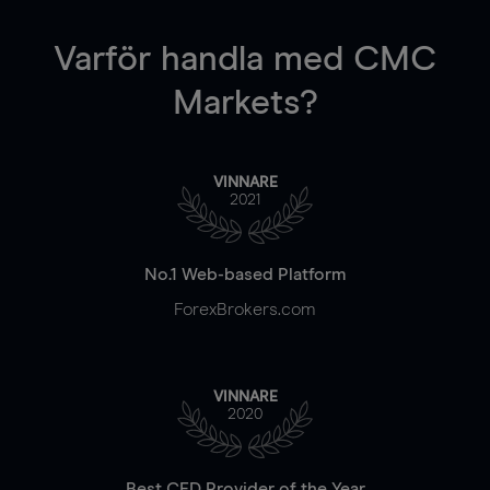
Varför handla
med CMC
Markets?
VINNARE
2021
No.1 Web-based Platform
ForexBrokers.com
VINNARE
2020
Best CFD Provider of the Year