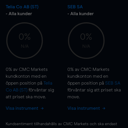
Telia Co AB (ST)
SEB SA
- Alla kunder
- Alla kunder
0%
0%
N/A
N/A
0%
av CMC Markets
0%
av CMC Markets
kundkonton med en
kundkonton med en
öppen position på
Telia
öppen position på
SEB SA
Co AB (ST)
förväntar sig
förväntar sig att priset ska
att priset ska
move
.
move
.
Visa instrument
Visa instrument
Kundsentiment tillhandahålls av CMC Markets och ska endast