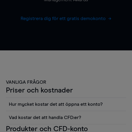
Registrera dig för ett gratis demokonto
VANLIGA FRÅGOR
Priser och kostnader
Hur mycket kostar det att öppna ett konto?
Det finns ingen kostnad för att öppna ett
Vad kostar det att handla CFD:er?
livekonto. Du kan också visa våra priser och
Det är en rad kostnader att tänka på när man
Produkter och CFD-konto
använda sådana verktyg som diagram, Reuters