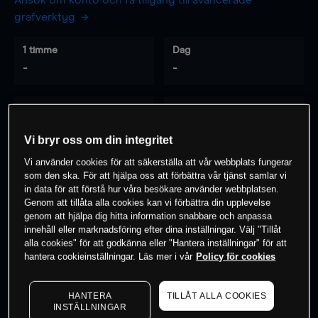
Ansök om konto och få tillgång till avancerade
grafverktyg
1 timme
Dag
-
-
7 dagar
30 dagar
-
-
Vi bryr oss om din integritet
Vi använder cookies för att säkerställa att vår webbplats fungerar
som den ska. För att hjälpa oss att förbättra vår tjänst samlar vi
0
% av kunderna har en
position i detta
in data för att förstå hur våra besökare använder webbplatsen.
Genom att tillåta alla cookies kan vi förbättra din upplevelse
instrument
genom att hjälpa dig hitta information snabbare och anpassa
innehåll eller marknadsföring efter dina inställningar. Välj "Tillåt
alla cookies" för att godkänna eller "Hantera inställningar" för att
Börja handla
hantera cookieinställningar. Läs mer i vår
Policy för cookies
HANTERA
TILLÅT ALLA COOKIES
INSTÄLLNINGAR