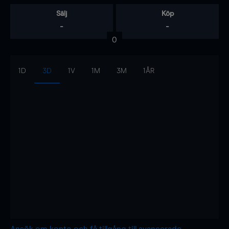
Sälj
Köp
-
-
0
1D
3D
1V
1M
3M
1ÅR