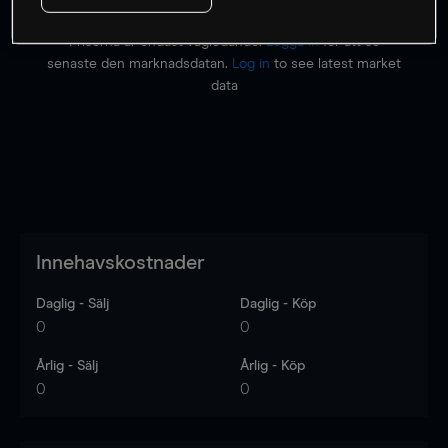
Priserna är endast vägledande.
Logga in
för att se
senaste den marknadsdatan.
Log in
to see latest market
data
Innehavskostnader
Daglig - Sälj
Daglig - Köp
0
0
Årlig - Sälj
Årlig - Köp
0
0