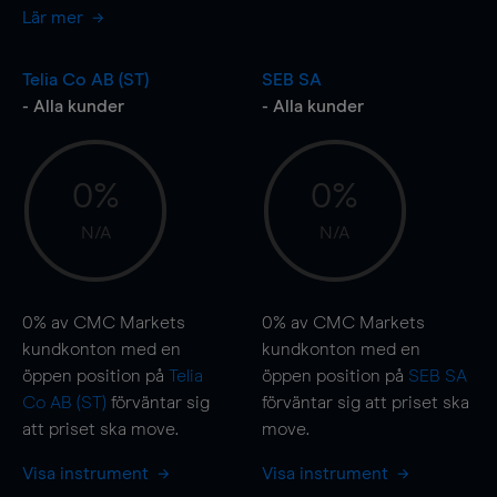
Lär mer
Telia Co AB (ST)
SEB SA
- Alla kunder
- Alla kunder
0%
0%
N/A
N/A
0%
av CMC Markets
0%
av CMC Markets
kundkonton med en
kundkonton med en
öppen position på
Telia
öppen position på
SEB SA
Co AB (ST)
förväntar sig
förväntar sig att priset ska
att priset ska
move
.
move
.
Visa instrument
Visa instrument