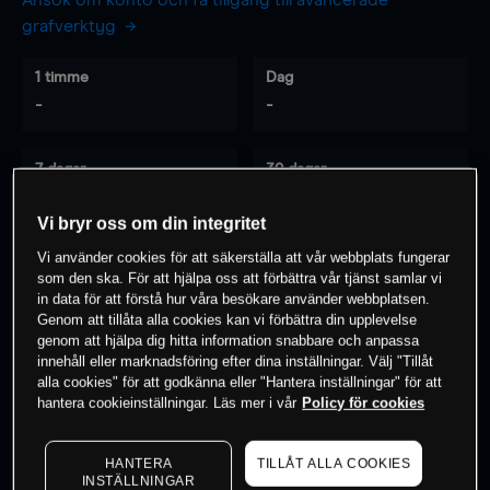
Ansök om konto och få tillgång till avancerade
grafverktyg
1 timme
Dag
-
-
7 dagar
30 dagar
-
-
Vi bryr oss om din integritet
Vi använder cookies för att säkerställa att vår webbplats fungerar
som den ska. För att hjälpa oss att förbättra vår tjänst samlar vi
0
% av kunderna har en
position i detta
in data för att förstå hur våra besökare använder webbplatsen.
instrument
Genom att tillåta alla cookies kan vi förbättra din upplevelse
genom att hjälpa dig hitta information snabbare och anpassa
innehåll eller marknadsföring efter dina inställningar. Välj "Tillåt
alla cookies" för att godkänna eller "Hantera inställningar" för att
Börja handla
hantera cookieinställningar. Läs mer i vår
Policy för cookies
HANTERA
TILLÅT ALLA COOKIES
INSTÄLLNINGAR