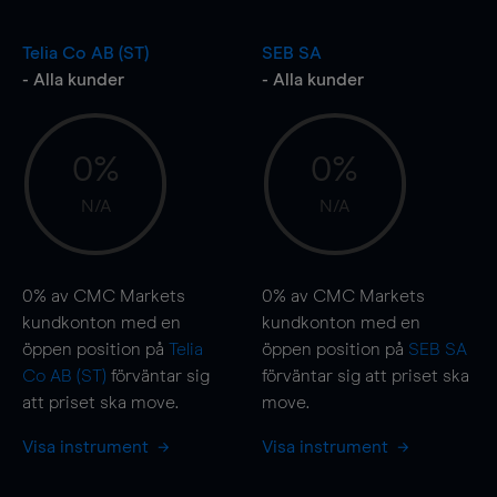
Telia Co AB (ST)
SEB SA
- Alla kunder
- Alla kunder
0%
0%
N/A
N/A
0%
av CMC Markets
0%
av CMC Markets
kundkonton med en
kundkonton med en
öppen position på
Telia
öppen position på
SEB SA
Co AB (ST)
förväntar sig
förväntar sig att priset ska
att priset ska
move
.
move
.
Visa instrument
Visa instrument