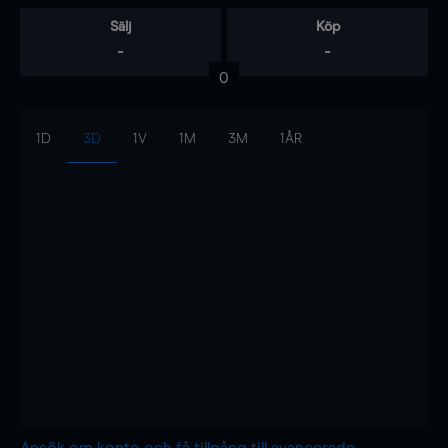
Sälj
Köp
-
-
0
1D
3D
1V
1M
3M
1ÅR