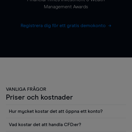
Management Awards
Registrera dig för ett gratis demokonto
VANLIGA FRÅGOR
Priser och kostnader
Hur mycket kostar det att öppna ett konto?
Det finns ingen kostnad för att öppna ett
Vad kostar det att handla CFD:er?
livekonto. Du kan också visa våra priser och