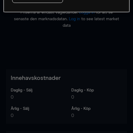
Priserna är endast vägledande.
Logga in
för att se
senaste den marknadsdatan.
Log in
to see latest market
data
Innehavskostnader
Daglig - Sälj
Daglig - Köp
0
0
Årlig - Sälj
Årlig - Köp
0
0