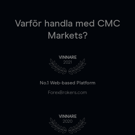
Varför handla
med CMC
Markets?
VINNARE
2021
No.1 Web-based Platform
ForexBrokers.com
VINNARE
2020