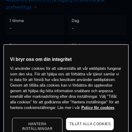
Ansök om konto och få tillgång till avancerade
grafverktyg
1 timme
Dag
-
-
7 dagar
30 dagar
-
-
Vi bryr oss om din integritet
Vi använder cookies för att säkerställa att vår webbplats fungerar
som den ska. För att hjälpa oss att förbättra vår tjänst samlar vi
0
% av kunderna har en
position i detta
in data för att förstå hur våra besökare använder webbplatsen.
Genom att tillåta alla cookies kan vi förbättra din upplevelse
instrument
genom att hjälpa dig hitta information snabbare och anpassa
innehåll eller marknadsföring efter dina inställningar. Välj "Tillåt
alla cookies" för att godkänna eller "Hantera inställningar" för att
Börja handla
hantera cookieinställningar. Läs mer i vår
Policy för cookies
HANTERA
TILLÅT ALLA COOKIES
INSTÄLLNINGAR