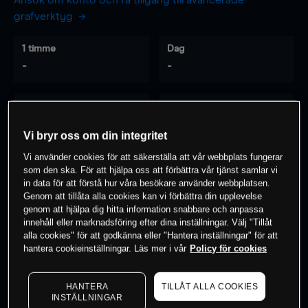
Ansök om konto och få tillgång till avancerade
grafverktyg
1 timme
Dag
-
-
7 dagar
30 dagar
-
-
Vi bryr oss om din integritet
Vi använder cookies för att säkerställa att vår webbplats fungerar
som den ska. För att hjälpa oss att förbättra vår tjänst samlar vi
0
% av kunderna har en
position i detta
in data för att förstå hur våra besökare använder webbplatsen.
Genom att tillåta alla cookies kan vi förbättra din upplevelse
instrument
genom att hjälpa dig hitta information snabbare och anpassa
innehåll eller marknadsföring efter dina inställningar. Välj "Tillåt
alla cookies" för att godkänna eller "Hantera inställningar" för att
Börja handla
hantera cookieinställningar. Läs mer i vår
Policy för cookies
HANTERA
TILLÅT ALLA COOKIES
INSTÄLLNINGAR