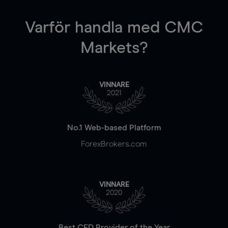
Varför handla
med CMC
Markets?
VINNARE
2021
No.1 Web-based Platform
ForexBrokers.com
VINNARE
2020
Best CFD Provider of the Year