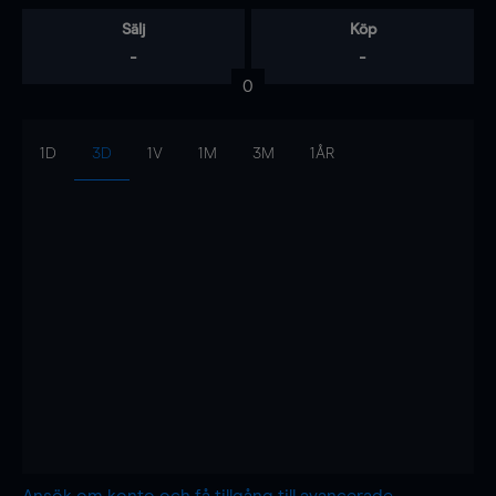
Sälj
Köp
-
-
0
1D
3D
1V
1M
3M
1ÅR