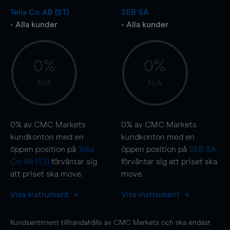
Telia Co AB (ST)
SEB SA
- Alla kunder
- Alla kunder
0%
0%
N/A
N/A
0%
av CMC Markets
0%
av CMC Markets
kundkonton med en
kundkonton med en
öppen position på
Telia
öppen position på
SEB SA
Co AB (ST)
förväntar sig
förväntar sig att priset ska
att priset ska
move
.
move
.
Visa instrument
Visa instrument
Kundsentiment tillhandahålls av CMC Markets och ska endast