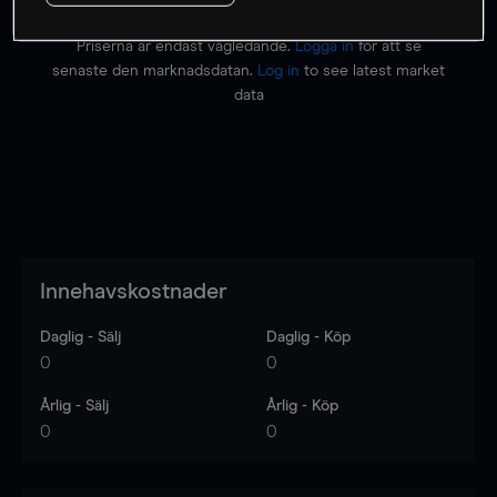
Priserna är endast vägledande.
Logga in
för att se
senaste den marknadsdatan.
Log in
to see latest market
data
Innehavskostnader
Daglig - Sälj
Daglig - Köp
0
0
Årlig - Sälj
Årlig - Köp
0
0