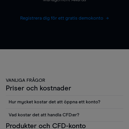
Registrera dig för ett gratis demokonto
VANLIGA FRÅGOR
Priser och kostnader
Hur mycket kostar det att öppna ett konto?
Det finns ingen kostnad för att öppna ett
Vad kostar det att handla CFD:er?
livekonto. Du kan också visa våra priser och
Det är en rad kostnader att tänka på när man
Produkter och CFD-konto
använda sådana verktyg som diagram, Reuters