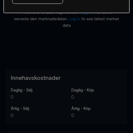
Priserna är endast vägledande.
Logga in
för att se
senaste den marknadsdatan.
Log in
to see latest market
data
Innehavskostnader
Daglig - Sälj
Daglig - Köp
0
0
Årlig - Sälj
Årlig - Köp
0
0