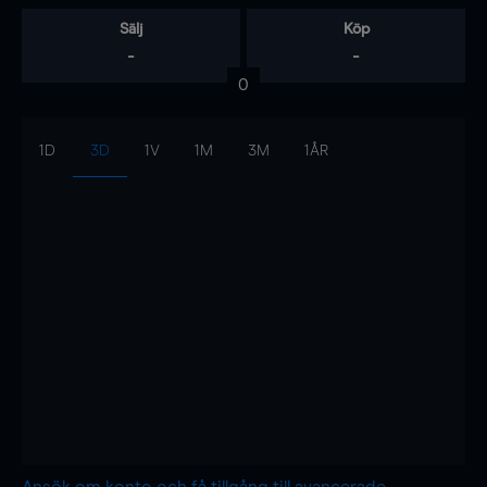
Sälj
Köp
-
-
0
1D
3D
1V
1M
3M
1ÅR