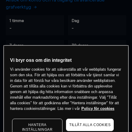
Ansök om konto och få tillgång till avancerade
grafverktyg
1 timme
Dag
-
-
7 dagar
30 dagar
-
-
Vi bryr oss om din integritet
Vi använder cookies för att säkerställa att vår webbplats fungerar
som den ska. För att hjälpa oss att förbättra vår tjänst samlar vi
0
% av kunderna har en
position i detta
in data för att förstå hur våra besökare använder webbplatsen.
instrument
Genom att tillåta alla cookies kan vi förbättra din upplevelse
genom att hjälpa dig hitta information snabbare och anpassa
innehåll eller marknadsföring efter dina inställningar. Välj "Tillåt
alla cookies" för att godkänna eller "Hantera inställningar" för att
Börja handla
hantera cookieinställningar. Läs mer i vår
Policy för cookies
HANTERA
TILLÅT ALLA COOKIES
INSTÄLLNINGAR