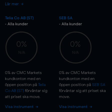
Lär mer
Telia Co AB (ST)
SEB SA
- Alla kunder
- Alla kunder
0%
0%
N/A
N/A
0%
av CMC Markets
0%
av CMC Markets
kundkonton med en
kundkonton med en
öppen position på
Telia
öppen position på
SEB SA
Co AB (ST)
förväntar sig
förväntar sig att priset ska
att priset ska
move
.
move
.
Visa instrument
Visa instrument