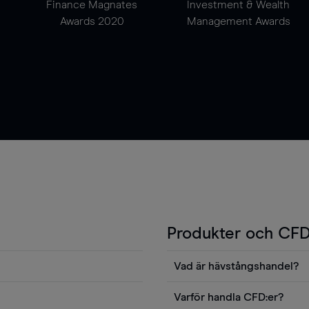
Finance Magnates
Investment & Wealth
Awards 2020
Management Awards
Produkter och CFD
Vad är hävstångshandel?
Du kan också visa våra
En av fördelarna med CFD-ha
Varför handla CFD:er?
ters news eller
andel v det totala värdet fö