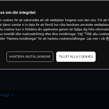
oss om din integritet
 cookies för att säkerställa att vår webbplats fungerar som den ska. För att h
vår tjänst samlar vi in data för att förstå hur våra besökare använder webbpla
 alla cookies kan vi förbättra din upplevelse genom att hjälpa dig hitta informat
 innehåll eller marknadsföring efter dina inställningar. Välj "Tillåt alla cookies
ler "Hantera inställningar" för att hantera cookieinställningar. Läs mer i vår
P
HANTERA INSTÄLLNINGAR
TILLÅT ALLA COOKIES
erktyg