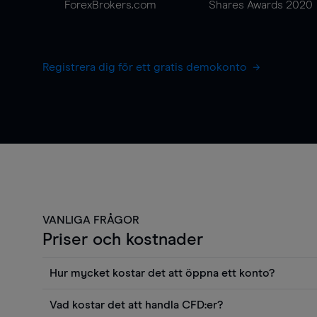
ForexBrokers.com
Shares Awards 2020
Registrera dig för ett gratis demokonto
VANLIGA FRÅGOR
Priser och kostnader
Hur mycket kostar det att öppna ett konto?
Det finns ingen kostnad för att öppna ett livekonto. 
Vad kostar det att handla CFD:er?
priser och använda sådana verktyg som diagram, Reu