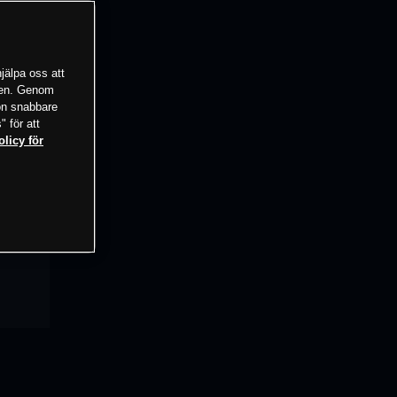
jälpa oss att
tsen. Genom
ion snabbare
" för att
olicy för