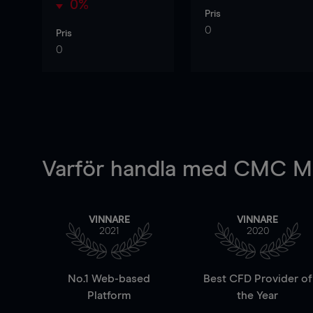
0%
Pris
0
Pris
0
Varför handla
med CMC Ma
VINNARE
VINNARE
2021
2020
No.1 Web-based
Best CFD Provider of
Platform
the Year