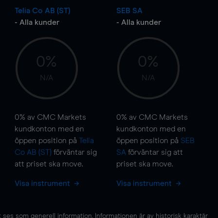
Telia Co AB (ST)
SEB SA
- Alla kunder
- Alla kunder
0%
0%
N/A
N/A
0%
av CMC Markets
0%
av CMC Markets
kundkonton med en
kundkonton med en
öppen position på
Telia
öppen position på
SEB
Co AB (ST)
förväntar sig
SA
förväntar sig att
att priset ska
move
.
priset ska
move
.
Visa instrument
Visa instrument
es som generell information. Informationen är av historisk karaktär