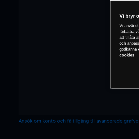
Vi bryr 
Vi använder
förbättra 
att tillåta
och anpassa
godkänna el
cookies
Ansök om konto och få tillgång till avancerade grafv