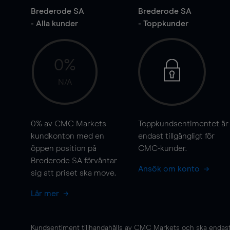
Brederode SA
Brederode SA
- Alla kunder
- Toppkunder
0%
N/A
0%
av CMC Markets
Toppkundsentimentet är
kundkonton med en
endast tillgängligt för
öppen position på
CMC-kunder.
Brederode SA förväntar
Ansök om konto
sig att priset ska
move
.
Lär mer
Kundsentiment tillhandahålls av CMC Markets och ska endast s