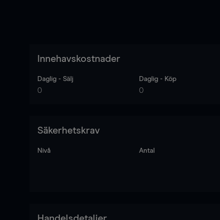
Innehavskostnader
Daglig - Sälj
Daglig - Köp
0
0
Säkerhetskrav
Nivå
Antal
Handelsdetaljer