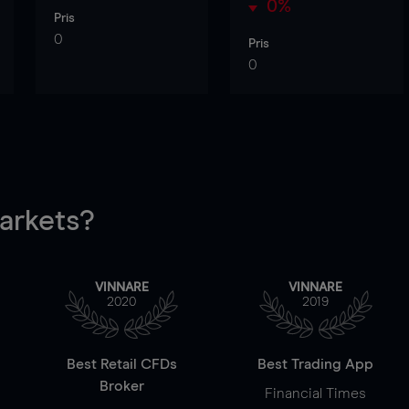
0%
Pris
0
Pris
0
rkets?
VINNARE
VINNARE
2020
2019
Best Retail CFDs
Best Trading App
Broker
Financial Times