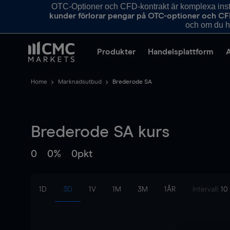
OTC-Optioner och CFD-kontrakt är komplexa instr
kunder förlorar pengar på OTC-optioner och CF
och om du ha
Produkter
Handelsplattform
Home
Marknadsutbud
Brederode SA
Brederode SA
kurs
0
0%
0pkt
1D
3D
1V
1M
3M
1ÅR
Intervall:
10