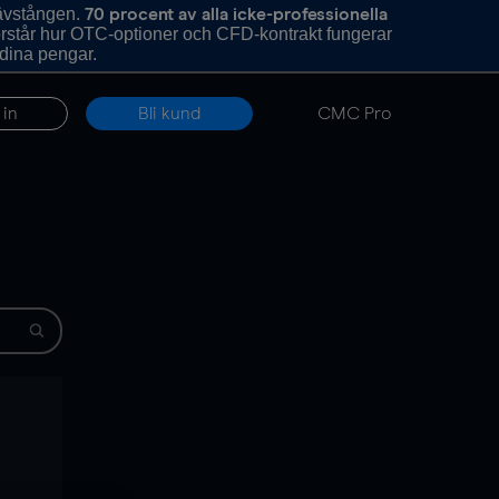
hävstången.
70 procent av alla icke-professionella
förstår hur OTC-optioner och CFD-kontrakt fungerar
 dina pengar.
 in
Bli kund
CMC Pro