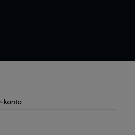
-konto
ndel är att du endast behöver betala en liten
r positionen för att öppna en position och detta