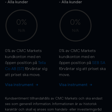
- Alla kunder
- Alla kunder
0%
0%
N/A
N/A
0%
av CMC Markets
0%
av CMC Markets
kundkonton med en
kundkonton med en
öppen position på
Telia
öppen position på
SEB SA
Co AB (ST)
förväntar sig
förväntar sig att priset ska
att priset ska
move
.
move
.
Visa instrument
Visa instrument
Kundsentiment tillhandahålls av CMC Markets och ska endast
ses som generell information. Informationen är av historisk
karaktär och skall ej anses som handels- eller investeringsråd