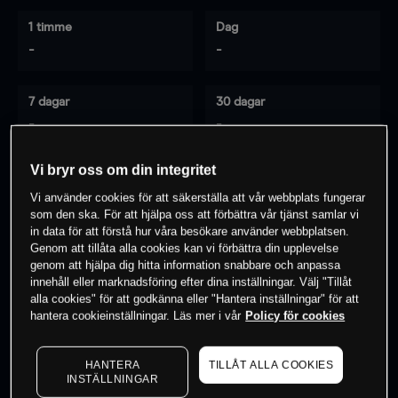
1 timme
Dag
-
-
7 dagar
30 dagar
-
-
Vi bryr oss om din integritet
Vi använder cookies för att säkerställa att vår webbplats fungerar
0
% av kunderna har en
position i detta
som den ska. För att hjälpa oss att förbättra vår tjänst samlar vi
instrument
in data för att förstå hur våra besökare använder webbplatsen.
Genom att tillåta alla cookies kan vi förbättra din upplevelse
genom att hjälpa dig hitta information snabbare och anpassa
innehåll eller marknadsföring efter dina inställningar. Välj "Tillåt
Börja handla
alla cookies" för att godkänna eller "Hantera inställningar" för att
hantera cookieinställningar. Läs mer i vår
Policy för cookies
HANTERA
TILLÅT ALLA COOKIES
INSTÄLLNINGAR