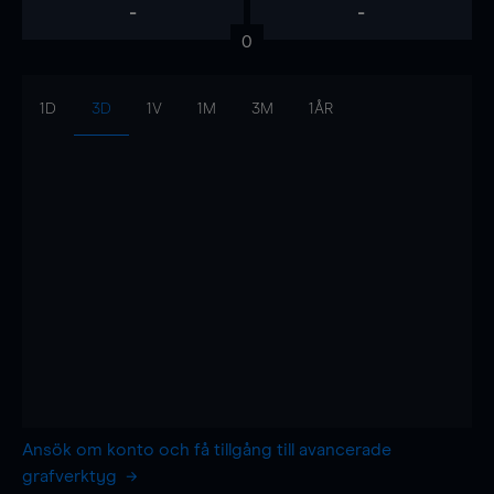
-
-
0
1D
3D
1V
1M
3M
1ÅR
Ansök om konto och få tillgång till avancerade
grafverktyg