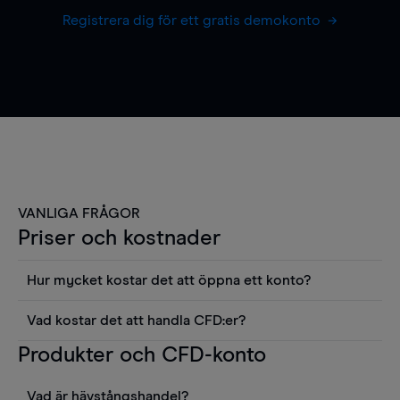
Registrera dig för ett gratis demokonto
VANLIGA FRÅGOR
Priser och kostnader
Hur mycket kostar det att öppna ett konto?
Det finns ingen kostnad för att öppna ett
Vad kostar det att handla CFD:er?
livekonto. Du kan också visa våra priser och
Det är en rad kostnader att tänka på när man
Produkter och CFD-konto
använda sådana verktyg som diagram, Reuters
handlar CFD:er, inkluderat spread,
news eller Morningstars kvantitativa
innehavskostnader (för positioner som hålls öppna
aktierapporter utan kostnad.
Vad är hävstångshandel?