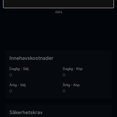
Priserna är endast vägledande.
Logga in
för att se
senaste den marknadsdatan.
Log in
to see latest market
data
Innehavskostnader
Daglig - Sälj
Daglig - Köp
0
0
Årlig - Sälj
Årlig - Köp
0
0
Säkerhetskrav