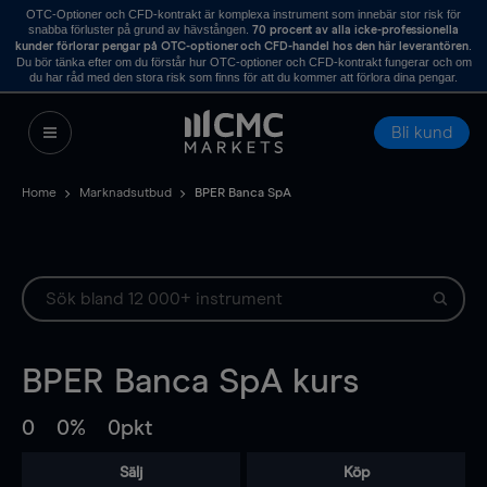
OTC-Optioner och CFD-kontrakt är komplexa instrument som innebär stor risk för
snabba förluster på grund av hävstången.
70 procent av alla icke-professionella
.
kunder förlorar pengar på OTC-optioner och CFD-handel hos den här leverantören
Du bör tänka efter om du förstår hur OTC-optioner och CFD-kontrakt fungerar och om
du har råd med den stora risk som finns för att du kommer att förlora dina pengar.
Bli kund
Home
Marknadsutbud
BPER Banca SpA
BPER Banca SpA
kurs
0
0%
0pkt
Sälj
Köp