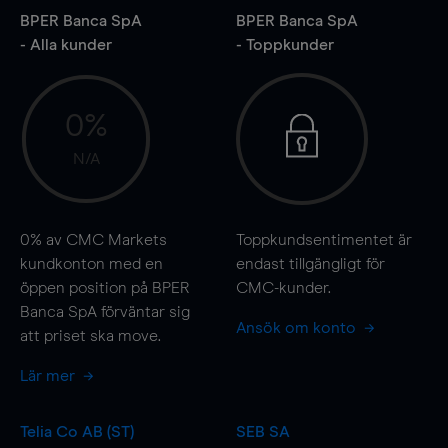
BPER Banca SpA
BPER Banca SpA
- Alla kunder
- Toppkunder
0%
N/A
0%
av CMC Markets
Toppkundsentimentet är
kundkonton med en
endast tillgängligt för
öppen position på BPER
CMC-kunder.
Banca SpA förväntar sig
Ansök om konto
att priset ska
move
.
Lär mer
Telia Co AB (ST)
SEB SA