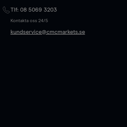
på mittkurs, och sparar 50% av spreadkostnaden.
Tlf: 08 5069 3203
Läs mer
Kontakta oss 24/5
kundservice@cmcmarkets.se