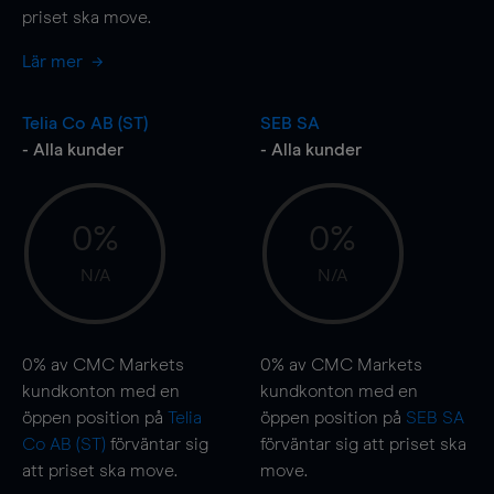
priset ska
move
.
Lär mer
Telia Co AB (ST)
SEB SA
- Alla kunder
- Alla kunder
0%
0%
N/A
N/A
0%
av CMC Markets
0%
av CMC Markets
kundkonton med en
kundkonton med en
öppen position på
Telia
öppen position på
SEB SA
Co AB (ST)
förväntar sig
förväntar sig att priset ska
att priset ska
move
.
move
.