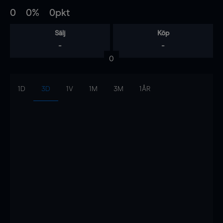
0
0%
0pkt
Sälj
Köp
-
-
0
1D
3D
1V
1M
3M
1ÅR