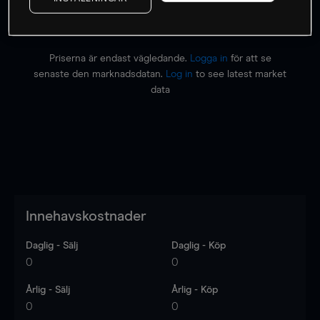
Priserna är endast vägledande.
Logga in
för att se
senaste den marknadsdatan.
Log in
to see latest market
data
Innehavskostnader
Daglig - Sälj
Daglig - Köp
0
0
Årlig - Sälj
Årlig - Köp
0
0