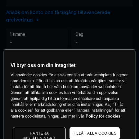
Ansök om konto och få tillgång till avancerade
grafverktyg
1 timme
Dag
-
-
7 dagar
30 dagar
Vi bryr oss om din integritet
-
-
Vi använder cookies för att säkerställa att vår webbplats fungerar
som den ska. För att hjälpa oss att förbättra vår tjänst samlar vi
in data för att förstå hur våra besökare använder webbplatsen.
Genom att tillåta alla cookies kan vi förbättra din upplevelse
0
% av kunderna har en
position i detta
genom att hjälpa dig hitta information snabbare och anpassa
instrument
innehåll eller marknadsföring efter dina inställningar. Välj "Tillåt
alla cookies" för att godkänna eller "Hantera inställningar" för att
hantera cookieinställningar. Läs mer i vår
Policy för cookies
Börja handla
HANTERA
TILLÅT ALLA COOKIES
INSTÄLLNINGAR