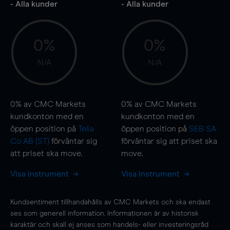
- Alla kunder
- Alla kunder
0%
0%
N/A
N/A
0%
av CMC Markets
0%
av CMC Markets
kundkonton med en
kundkonton med en
öppen position på
Telia
öppen position på
SEB SA
Co AB (ST)
förväntar sig
förväntar sig att priset ska
att priset ska
move
.
move
.
Visa instrument
Visa instrument
Kundsentiment tillhandahålls av CMC Markets och ska endast
ses som generell information. Informationen är av historisk
karaktär och skall ej anses som handels- eller investeringsråd