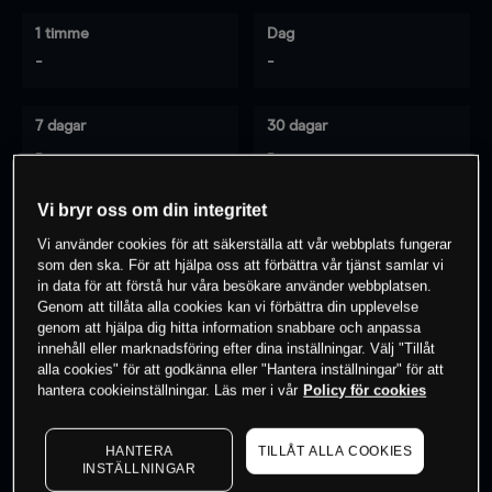
1 timme
Dag
-
-
7 dagar
30 dagar
-
-
Vi bryr oss om din integritet
Vi använder cookies för att säkerställa att vår webbplats fungerar
0
% av kunderna har en
position i detta
som den ska. För att hjälpa oss att förbättra vår tjänst samlar vi
instrument
in data för att förstå hur våra besökare använder webbplatsen.
Genom att tillåta alla cookies kan vi förbättra din upplevelse
genom att hjälpa dig hitta information snabbare och anpassa
innehåll eller marknadsföring efter dina inställningar. Välj "Tillåt
Börja handla
alla cookies" för att godkänna eller "Hantera inställningar" för att
hantera cookieinställningar. Läs mer i vår
Policy för cookies
HANTERA
TILLÅT ALLA COOKIES
INSTÄLLNINGAR