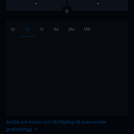
-
-
0
1D
3D
1V
1M
3M
1ÅR
Ansök om konto och få tillgång till avancerade
grafverktyg