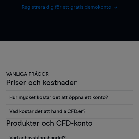
Registrera dig för ett gratis demokonto
VANLIGA FRÅGOR
Priser och kostnader
Hur mycket kostar det att öppna ett konto?
Det finns ingen kostnad för att öppna ett
Vad kostar det att handla CFD:er?
livekonto. Du kan också visa våra priser och
Det är en rad kostnader att tänka på när man
Produkter och CFD-konto
använda sådana verktyg som diagram, Reuters
handlar CFD:er, inkluderat spread,
news eller Morningstars kvantitativa
innehavskostnader (för positioner som hålls öppna
aktierapporter utan kostnad.
Vad är hävstångshandel?