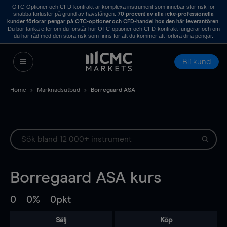
OTC-Optioner och CFD-kontrakt är komplexa instrument som innebär stor risk för
snabba förluster på grund av hävstången.
70 procent av alla icke-professionella
.
kunder förlorar pengar på OTC-optioner och CFD-handel hos den här leverantören
Du bör tänka efter om du förstår hur OTC-optioner och CFD-kontrakt fungerar och om
du har råd med den stora risk som finns för att du kommer att förlora dina pengar.
Bli kund
Home
Marknadsutbud
Borregaard ASA
Borregaard ASA
kurs
0
0%
0pkt
Sälj
Köp