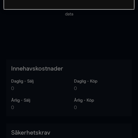
Priserna är endast vägledande.
Logga in
för att se
senaste den marknadsdatan.
Log in
to see latest market
data
Innehavskostnader
Daglig - Sälj
Daglig - Köp
0
0
Årlig - Sälj
Årlig - Köp
0
0
Säkerhetskrav