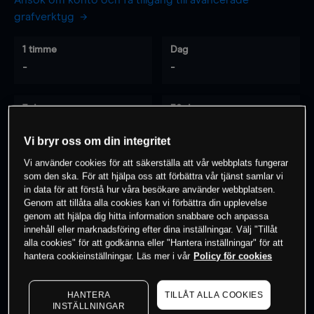
Ansök om konto och få tillgång till avancerade
grafverktyg
1 timme
Dag
-
-
7 dagar
30 dagar
-
-
Vi bryr oss om din integritet
Vi använder cookies för att säkerställa att vår webbplats fungerar
som den ska. För att hjälpa oss att förbättra vår tjänst samlar vi
0
% av kunderna har en
position i detta
in data för att förstå hur våra besökare använder webbplatsen.
Genom att tillåta alla cookies kan vi förbättra din upplevelse
instrument
genom att hjälpa dig hitta information snabbare och anpassa
innehåll eller marknadsföring efter dina inställningar. Välj "Tillåt
alla cookies" för att godkänna eller "Hantera inställningar" för att
Börja handla
hantera cookieinställningar. Läs mer i vår
Policy för cookies
HANTERA
TILLÅT ALLA COOKIES
INSTÄLLNINGAR