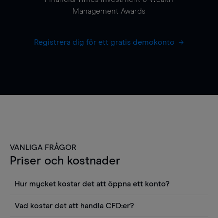
Management Awards
Registrera dig för ett gratis demokonto
VANLIGA FRÅGOR
Priser och kostnader
Hur mycket kostar det att öppna ett konto?
Det finns ingen kostnad för att öppna ett
Vad kostar det att handla CFD:er?
livekonto. Du kan också visa våra priser och