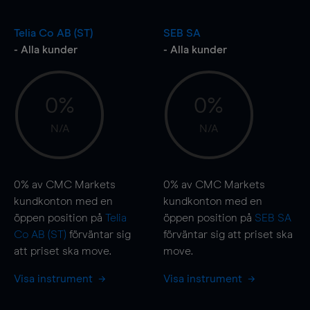
Telia Co AB (ST)
SEB SA
- Alla kunder
- Alla kunder
0%
0%
N/A
N/A
0%
av CMC Markets
0%
av CMC Markets
kundkonton med en
kundkonton med en
öppen position på
Telia
öppen position på
SEB SA
Co AB (ST)
förväntar sig
förväntar sig att priset ska
att priset ska
move
.
move
.
Visa instrument
Visa instrument