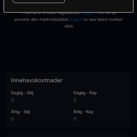
Priserna är endast vägledande.
Logga in
för att se
senaste den marknadsdatan.
Log in
to see latest market
data
Innehavskostnader
Daglig - Sälj
Daglig - Köp
0
0
Årlig - Sälj
Årlig - Köp
0
0