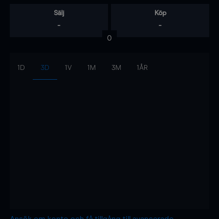
Sälj
Köp
-
-
0
1D
3D
1V
1M
3M
1ÅR