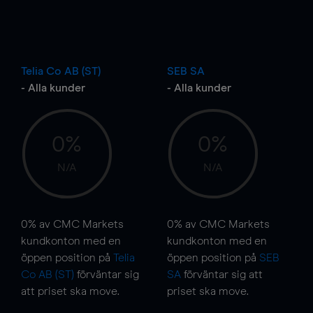
Telia Co AB (ST)
SEB SA
- Alla kunder
- Alla kunder
0%
0%
N/A
N/A
0%
av CMC Markets
0%
av CMC Markets
kundkonton med en
kundkonton med en
öppen position på
Telia
öppen position på
SEB
Co AB (ST)
förväntar sig
SA
förväntar sig att
att priset ska
move
.
priset ska
move
.