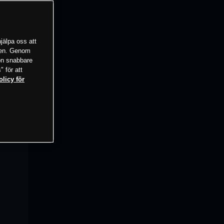
jälpa oss att
tsen. Genom
ion snabbare
" för att
olicy för