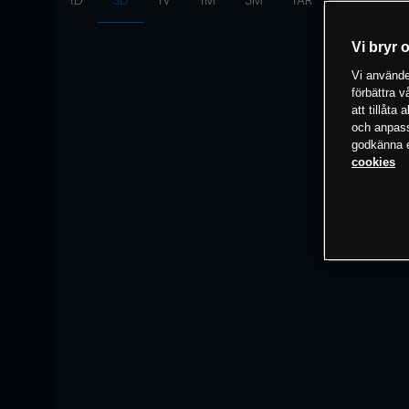
1D
3D
1V
1M
3M
1ÅR
Intervall:
10
Vi bryr 
Vi använder
förbättra 
att tillåta
och anpassa
godkänna el
cookies