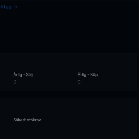
erktyg
Årlig - Sälj
Årlig - Köp
0
0
Säkerhetskrav