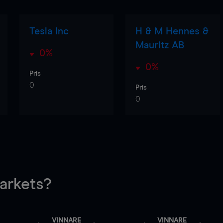
Tesla Inc
H & M Hennes &
Mauritz AB
0%
0%
Pris
0
Pris
0
rkets?
VINNARE
VINNARE