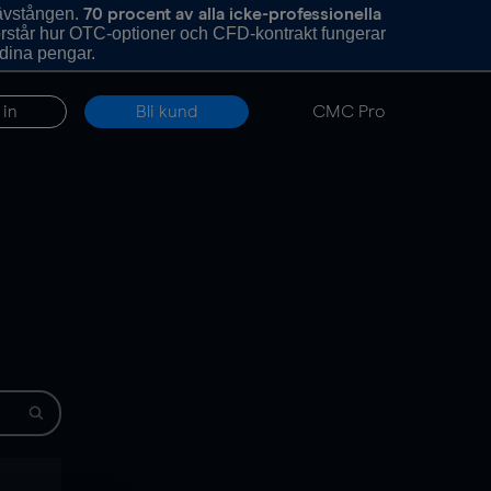
hävstången.
70 procent av alla icke-professionella
förstår hur OTC-optioner och CFD-kontrakt fungerar
 dina pengar.
 in
Bli kund
CMC Pro