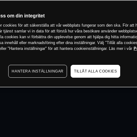
 min
oss om din integritet
 cookies för att säkerställa att vår webbplats fungerar som den ska. För att h
vår tjänst samlar vi in data för att förstå hur våra besökare använder webbpla
 alla cookies kan vi förbättra din upplevelse genom att hjälpa dig hitta informat
 innehåll eller marknadsföring efter dina inställningar. Välj "Tillåt alla cookies
ler "Hantera inställningar" för att hantera cookieinställningar. Läs mer i vår
P
HANTERA INSTÄLLNINGAR
TILLÅT ALLA COOKIES