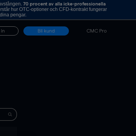
hävstången.
70 procent av alla icke-professionella
förstår hur OTC-optioner och CFD-kontrakt fungerar
 dina pengar.
 in
Bli kund
CMC Pro