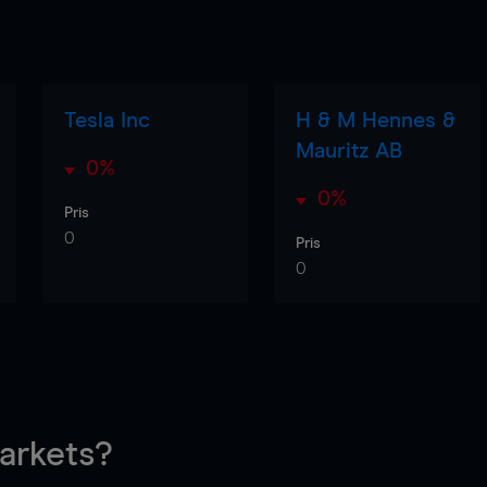
Tesla Inc
H & M Hennes &
Mauritz AB
0%
0%
Pris
0
Pris
0
rkets?