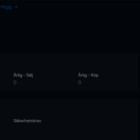
erktyg
Årlig - Sälj
Årlig - Köp
0
0
Säkerhetskrav