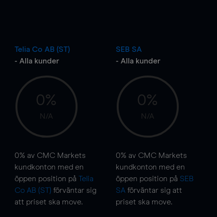
Telia Co AB (ST)
SEB SA
- Alla kunder
- Alla kunder
0%
0%
N/A
N/A
0%
av CMC Markets
0%
av CMC Markets
kundkonton med en
kundkonton med en
öppen position på
Telia
öppen position på
SEB
Co AB (ST)
förväntar sig
SA
förväntar sig att
att priset ska
move
.
priset ska
move
.