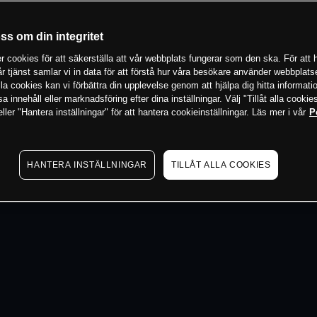
 min
oss om din integritet
 cookies för att säkerställa att vår webbplats fungerar som den ska. För att h
vår tjänst samlar vi in data för att förstå hur våra besökare använder webbpla
 alla cookies kan vi förbättra din upplevelse genom att hjälpa dig hitta informat
 innehåll eller marknadsföring efter dina inställningar. Välj "Tillåt alla cookies
ler "Hantera inställningar" för att hantera cookieinställningar. Läs mer i vår
P
HANTERA INSTÄLLNINGAR
TILLÅT ALLA COOKIES