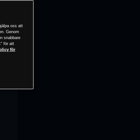
jälpa oss att
tsen. Genom
ion snabbare
" för att
olicy för