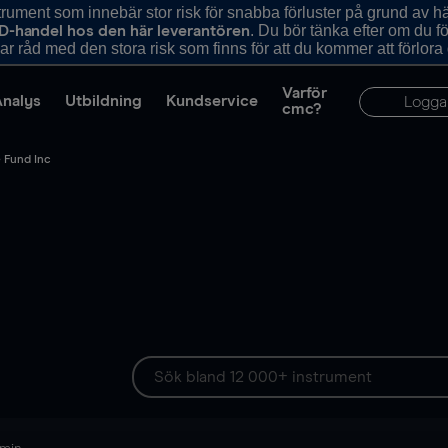
ument som innebär stor risk för snabba förluster på grund av 
. Du bör tänka efter om du 
D-handel hos den här leverantören
r råd med den stora risk som finns för att du kommer att förlora
Varför
Analys
Utbildning
Kundservice
Logga
cmc?
 Fund Inc