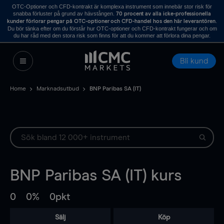
OTC-Optioner och CFD-kontrakt är komplexa instrument som innebär stor risk för
snabba förluster på grund av hävstången.
70 procent av alla icke-professionella
.
kunder förlorar pengar på OTC-optioner och CFD-handel hos den här leverantören
Du bör tänka efter om du förstår hur OTC-optioner och CFD-kontrakt fungerar och om
du har råd med den stora risk som finns för att du kommer att förlora dina pengar.
Bli kund
Home
Marknadsutbud
BNP Paribas SA (IT)
BNP Paribas SA (IT)
kurs
0
0%
0pkt
Sälj
Köp