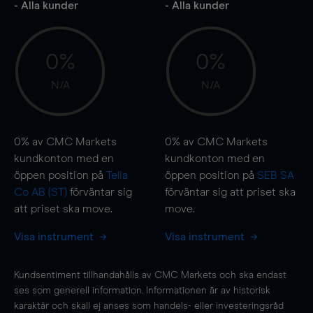
- Alla kunder
- Alla kunder
0%
0%
N/A
N/A
0%
av CMC Markets
0%
av CMC Markets
kundkonton med en
kundkonton med en
öppen position på
Telia
öppen position på
SEB SA
Co AB (ST)
förväntar sig
förväntar sig att priset ska
att priset ska
move
.
move
.
Visa instrument
Visa instrument
Kundsentiment tillhandahålls av CMC Markets och ska endast
ses som generell information. Informationen är av historisk
karaktär och skall ej anses som handels- eller investeringsråd