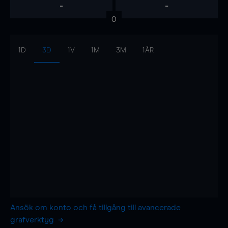
-
-
0
1D
3D
1V
1M
3M
1ÅR
Ansök om konto och få tillgång till avancerade
grafverktyg