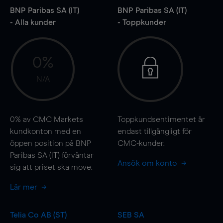
BNP Paribas SA (IT)
BNP Paribas SA (IT)
- Alla kunder
- Toppkunder
0%
N/A
0%
av CMC Markets
Toppkundsentimentet är
kundkonton med en
endast tillgängligt för
öppen position på BNP
CMC-kunder.
Paribas SA (IT) förväntar
Ansök om konto
sig att priset ska
move
.
Lär mer
Telia Co AB (ST)
SEB SA