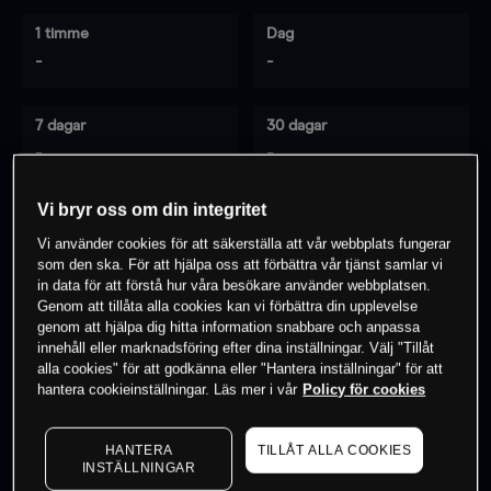
1 timme
Dag
-
-
7 dagar
30 dagar
-
-
Vi bryr oss om din integritet
Vi använder cookies för att säkerställa att vår webbplats fungerar
0
% av kunderna har en
position i detta
som den ska. För att hjälpa oss att förbättra vår tjänst samlar vi
instrument
in data för att förstå hur våra besökare använder webbplatsen.
Genom att tillåta alla cookies kan vi förbättra din upplevelse
genom att hjälpa dig hitta information snabbare och anpassa
innehåll eller marknadsföring efter dina inställningar. Välj "Tillåt
Börja handla
alla cookies" för att godkänna eller "Hantera inställningar" för att
hantera cookieinställningar. Läs mer i vår
Policy för cookies
HANTERA
TILLÅT ALLA COOKIES
INSTÄLLNINGAR