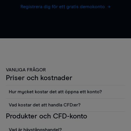
Registrera dig för ett gratis demokonto
VANLIGA FRÅGOR
Priser och kostnader
Hur mycket kostar det att öppna ett konto?
Det finns ingen kostnad för att öppna ett
Vad kostar det att handla CFD:er?
livekonto. Du kan också visa våra priser och
Det är en rad kostnader att tänka på när man
Produkter och CFD-konto
använda sådana verktyg som diagram, Reuters
handlar CFD:er, inkluderat spread,
news eller Morningstars kvantitativa
innehavskostnader (för positioner som hålls öppna
aktierapporter utan kostnad.
Vad är hävstångshandel?