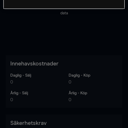
Priserna är endast vägledande.
Logga in
för att se
senaste den marknadsdatan.
Log in
to see latest market
data
Innehavskostnader
Daglig - Sälj
Daglig - Köp
0
0
Årlig - Sälj
Årlig - Köp
0
0
Säkerhetskrav