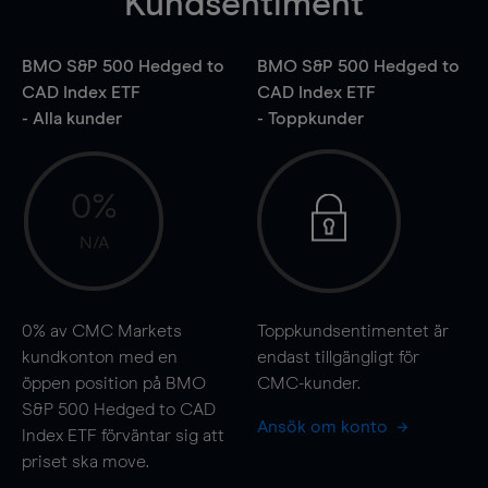
Kundsentiment
BMO S&P 500 Hedged to
BMO S&P 500 Hedged to
CAD Index ETF
CAD Index ETF
- Alla kunder
- Toppkunder
0%
N/A
0%
av CMC Markets
Toppkundsentimentet är
kundkonton med en
endast tillgängligt för
öppen position på BMO
CMC-kunder.
S&P 500 Hedged to CAD
Ansök om konto
Index ETF förväntar sig att
priset ska
move
.