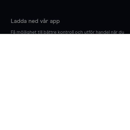
Ladda ned vår app
Få möjlighet till bättre kontroll och utför handel när du
är på språng.