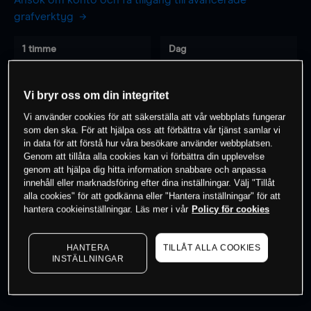
Ansök om konto och få tillgång till avancerade
grafverktyg
1 timme
Dag
-
-
Vi bryr oss om din integritet
7 dagar
30 dagar
Vi använder cookies för att säkerställa att vår webbplats fungerar
-
-
som den ska. För att hjälpa oss att förbättra vår tjänst samlar vi
in data för att förstå hur våra besökare använder webbplatsen.
Genom att tillåta alla cookies kan vi förbättra din upplevelse
genom att hjälpa dig hitta information snabbare och anpassa
innehåll eller marknadsföring efter dina inställningar. Välj "Tillåt
0
% av kunderna har en
position i detta
alla cookies" för att godkänna eller "Hantera inställningar" för att
instrument
hantera cookieinställningar. Läs mer i vår
Policy för cookies
HANTERA
TILLÅT ALLA COOKIES
Börja handla
INSTÄLLNINGAR