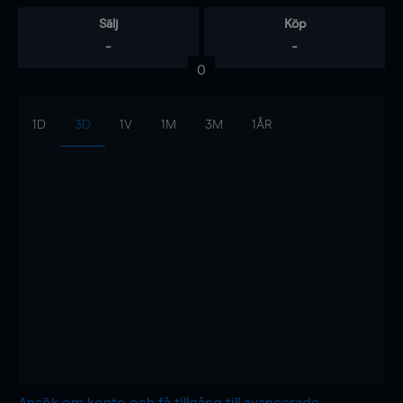
Sälj
Köp
-
-
0
1D
3D
1V
1M
3M
1ÅR