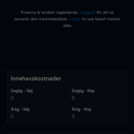
Priserna är endast vägledande.
Logga in
för att se
senaste den marknadsdatan.
Log in
to see latest market
data
Innehavskostnader
Daglig - Sälj
Daglig - Köp
0
0
Årlig - Sälj
Årlig - Köp
0
0