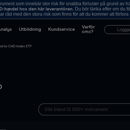
ument som innebär stor risk för snabba förluster på grund av 
. Du bör tänka efter om du 
D-handel hos den här leverantören
r råd med den stora risk som finns för att du kommer att förlora
Varför
Analys
Utbildning
Kundservice
Logga
cmc?
ed to CAD Index ETF
o