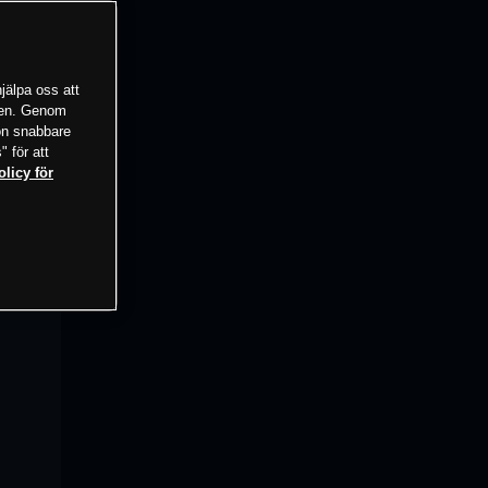
jälpa oss att
tsen. Genom
ion snabbare
" för att
olicy för