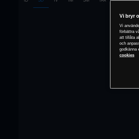
1D
3D
1V
1M
3M
1ÅR
Intervall:
10
Vi bryr 
Vi använder
förbättra 
att tillåta
och anpassa
godkänna el
cookies