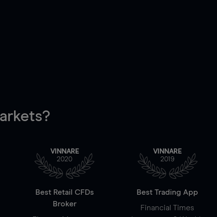
rkets?
VINNARE
VINNARE
2020
2019
Best Retail CFDs
Best Trading App
Broker
Financial Times