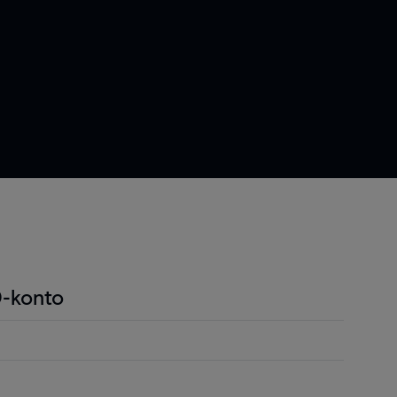
-konto
ndel är att du endast behöver betala en liten
r positionen för att öppna en position och detta