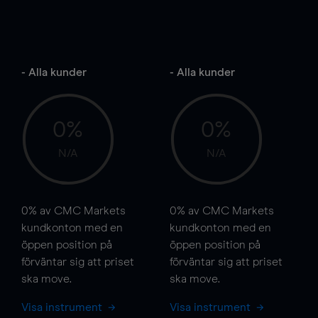
- Alla kunder
- Alla kunder
0%
0%
N/A
N/A
0%
av CMC Markets
0%
av CMC Markets
kundkonton med en
kundkonton med en
öppen position på
öppen position på
förväntar sig att priset
förväntar sig att priset
ska
move
.
ska
move
.
Visa instrument
Visa instrument