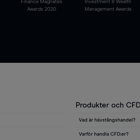
Finance Magnates
Investment & Wealth
Awards 2020
Management Awards
Produkter och CFD
Vad är hävstångshandel?
Du kan också visa våra
En av fördelarna med CFD-ha
Varför handla CFD:er?
ters news eller
andel v det totala värdet fö