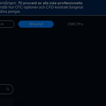
hävstången.
70 procent av alla icke-professionella
förstår hur OTC-optioner och CFD-kontrakt fungerar
 dina pengar.
 in
Bli kund
CMC Pro