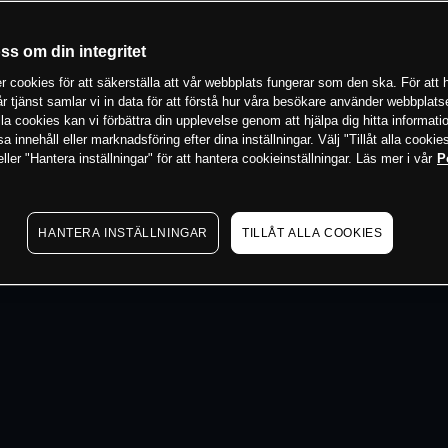
 min
oss om din integritet
 cookies för att säkerställa att vår webbplats fungerar som den ska. För att h
vår tjänst samlar vi in data för att förstå hur våra besökare använder webbpla
 alla cookies kan vi förbättra din upplevelse genom att hjälpa dig hitta informat
 innehåll eller marknadsföring efter dina inställningar. Välj "Tillåt alla cookies
ler "Hantera inställningar" för att hantera cookieinställningar. Läs mer i vår
P
HANTERA INSTÄLLNINGAR
TILLÅT ALLA COOKIES