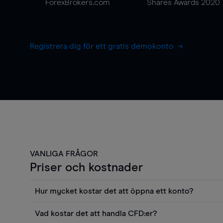
ForexBrokers.com
Shares Awards 2020
Registrera dig för ett gratis demokonto
VANLIGA FRÅGOR
Priser och kostnader
Hur mycket kostar det att öppna ett konto?
Det finns ingen kostnad för att öppna ett livekonto. 
Vad kostar det att handla CFD:er?
priser och använda sådana verktyg som diagram, Reu