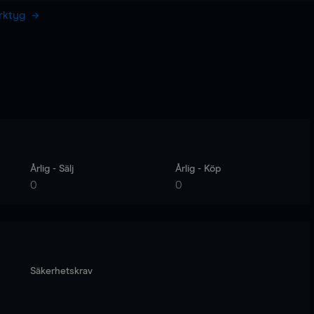
erktyg
Årlig - Sälj
Årlig - Köp
0
0
Säkerhetskrav