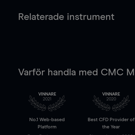
Relaterade instrument
Varför handla
med CMC Ma
VINNARE
VINNARE
2021
2020
No.1 Web-based
Best CFD Provider of
Platform
the Year