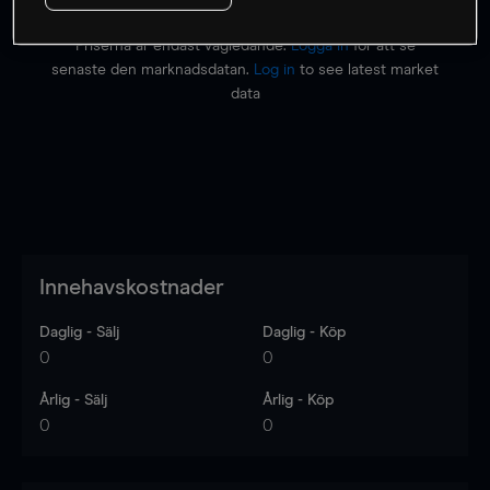
Priserna är endast vägledande.
Logga in
för att se
senaste den marknadsdatan.
Log in
to see latest market
data
Innehavskostnader
Daglig - Sälj
Daglig - Köp
0
0
Årlig - Sälj
Årlig - Köp
0
0