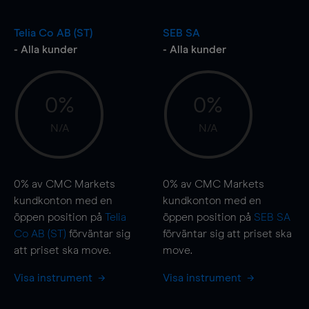
Telia Co AB (ST)
SEB SA
- Alla kunder
- Alla kunder
0%
0%
N/A
N/A
0%
av CMC Markets
0%
av CMC Markets
kundkonton med en
kundkonton med en
öppen position på
Telia
öppen position på
SEB SA
Co AB (ST)
förväntar sig
förväntar sig att priset ska
att priset ska
move
.
move
.
Visa instrument
Visa instrument