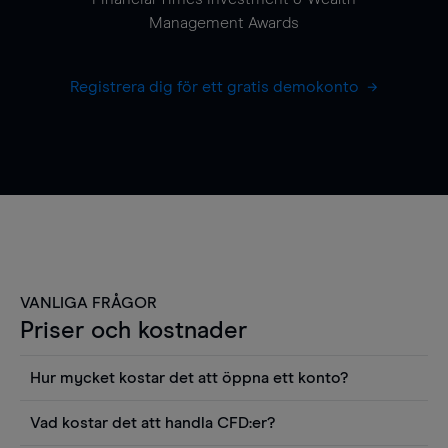
Management Awards
Registrera dig för ett gratis demokonto
VANLIGA FRÅGOR
Priser och kostnader
Hur mycket kostar det att öppna ett konto?
Det finns ingen kostnad för att öppna ett
Vad kostar det att handla CFD:er?
livekonto. Du kan också visa våra priser och