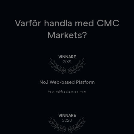
Varför handla
med CMC
Markets?
VINNARE
2021
No.1 Web-based Platform
ForexBrokers.com
VINNARE
2020