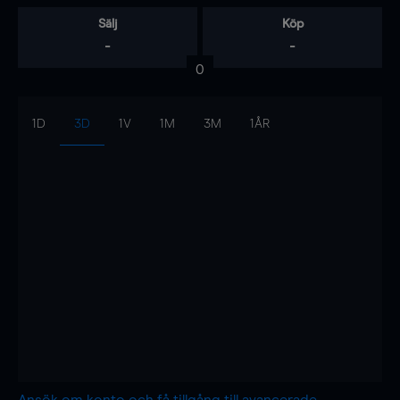
Sälj
Köp
-
-
0
1D
3D
1V
1M
3M
1ÅR