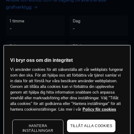
Ansök om konto och få tillgång till avancerade
grafverktyg
1 timme
Dag
-
-
7 dagar
30 dagar
-
-
Vi bryr oss om din integritet
Vi använder cookies för att säkerställa att vår webbplats fungerar
som den ska. För att hjälpa oss att förbättra vår tjänst samlar vi
0
% av kunderna har en
position i detta
in data för att förstå hur våra besökare använder webbplatsen.
Genom att tillåta alla cookies kan vi förbättra din upplevelse
instrument
genom att hjälpa dig hitta information snabbare och anpassa
innehåll eller marknadsföring efter dina inställningar. Välj "Tillåt
alla cookies" för att godkänna eller "Hantera inställningar" för att
Börja handla
hantera cookieinställningar. Läs mer i vår
Policy för cookies
HANTERA
TILLÅT ALLA COOKIES
INSTÄLLNINGAR