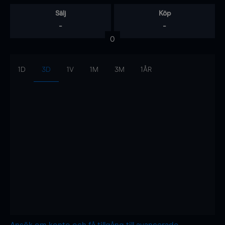
Sälj
Köp
-
-
0
1D
3D
1V
1M
3M
1ÅR