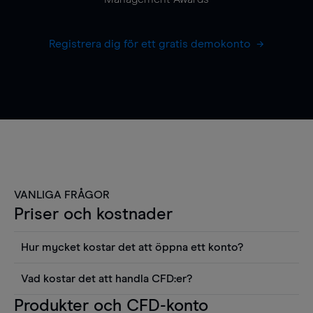
Registrera dig för ett gratis demokonto
VANLIGA FRÅGOR
Priser och kostnader
Hur mycket kostar det att öppna ett konto?
Det finns ingen kostnad för att öppna ett
Vad kostar det att handla CFD:er?
livekonto. Du kan också visa våra priser och
Det är en rad kostnader att tänka på när man
Produkter och CFD-konto
använda sådana verktyg som diagram, Reuters