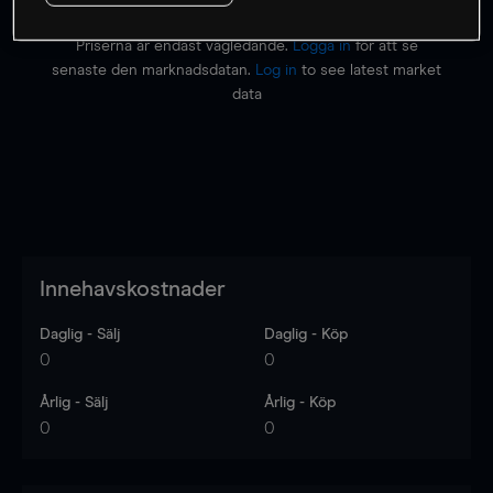
Priserna är endast vägledande.
Logga in
för att se
senaste den marknadsdatan.
Log in
to see latest market
data
Innehavskostnader
Daglig - Sälj
Daglig - Köp
0
0
Årlig - Sälj
Årlig - Köp
0
0