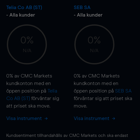
Telia Co AB (ST)
SEB SA
- Alla kunder
- Alla kunder
0%
0%
N/A
N/A
0%
av CMC Markets
0%
av CMC Markets
kundkonton med en
kundkonton med en
öppen position på
Telia
öppen position på
SEB SA
Co AB (ST)
förväntar sig
förväntar sig att priset ska
att priset ska
move
.
move
.
Visa instrument
Visa instrument
Kundsentiment tillhandahålls av CMC Markets och ska endast