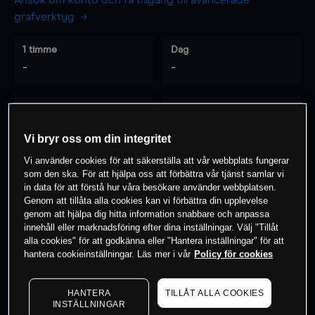
Ansök om konto och få tillgång till avancerade
grafverktyg
1 timme
Dag
-
-
7 dagar
30 dagar
-
-
Vi bryr oss om din integritet
Vi använder cookies för att säkerställa att vår webbplats fungerar
som den ska. För att hjälpa oss att förbättra vår tjänst samlar vi
0
% av kunderna har en
position i detta
in data för att förstå hur våra besökare använder webbplatsen.
Genom att tillåta alla cookies kan vi förbättra din upplevelse
instrument
genom att hjälpa dig hitta information snabbare och anpassa
innehåll eller marknadsföring efter dina inställningar. Välj "Tillåt
alla cookies" för att godkänna eller "Hantera inställningar" för att
Börja handla
hantera cookieinställningar. Läs mer i vår
Policy för cookies
HANTERA
TILLÅT ALLA COOKIES
INSTÄLLNINGAR