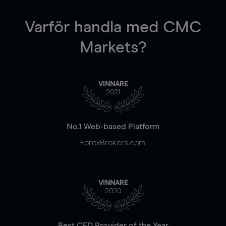
Varför handla
med CMC
Markets?
VINNARE
2021
No.1 Web-based Platform
ForexBrokers.com
VINNARE
2020
Best CFD Provider of the Year