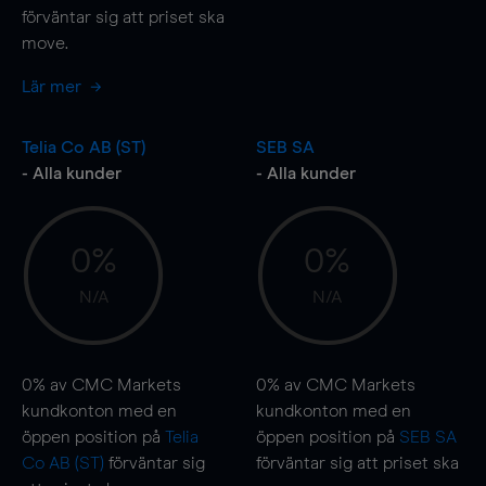
förväntar sig att priset ska
move
.
Lär mer
Telia Co AB (ST)
SEB SA
- Alla kunder
- Alla kunder
0%
0%
N/A
N/A
0%
av CMC Markets
0%
av CMC Markets
kundkonton med en
kundkonton med en
öppen position på
Telia
öppen position på
SEB SA
Co AB (ST)
förväntar sig
förväntar sig att priset ska