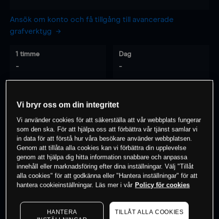
Ansök om konto och få tillgång till avancerade
grafverktyg
1 timme
Dag
-
-
7 dagar
30 dagar
Vi bryr oss om din integritet
-
-
Vi använder cookies för att säkerställa att vår webbplats fungerar
som den ska. För att hjälpa oss att förbättra vår tjänst samlar vi
in data för att förstå hur våra besökare använder webbplatsen.
Genom att tillåta alla cookies kan vi förbättra din upplevelse
0
% av kunderna har en
position i detta
genom att hjälpa dig hitta information snabbare och anpassa
instrument
innehåll eller marknadsföring efter dina inställningar. Välj "Tillåt
alla cookies" för att godkänna eller "Hantera inställningar" för att
hantera cookieinställningar. Läs mer i vår
Policy för cookies
Börja handla
HANTERA
TILLÅT ALLA COOKIES