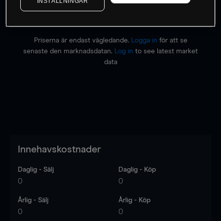
INSTÄLLNINGAR
Priserna är endast vägledande.
Logga in
för att se
senaste den marknadsdatan.
Log in
to see latest market
data
Innehavskostnader
Daglig - Sälj
Daglig - Köp
0
0
Årlig - Sälj
Årlig - Köp
0
0