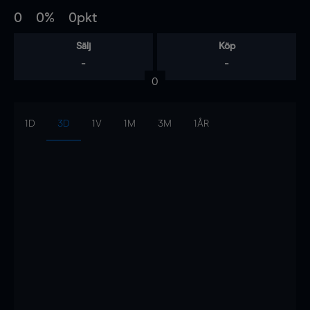
0
0%
0pkt
Sälj
Köp
-
-
0
1D
3D
1V
1M
3M
1ÅR