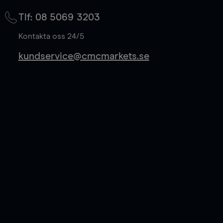
på mittkurs, och sparar 50% av spreadkostnaden.
Tlf: 08 5069 3203
Läs mer
Kontakta oss 24/5
kundservice@cmcmarkets.se