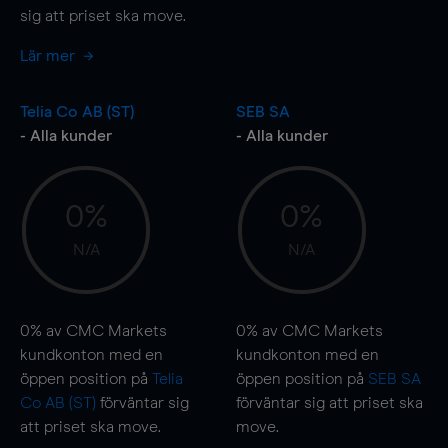
sig att priset ska
move
.
Lär mer
Telia Co AB (ST)
SEB SA
- Alla kunder
- Alla kunder
0%
0%
N/A
N/A
0%
av CMC Markets
0%
av CMC Markets
kundkonton med en
kundkonton med en
öppen position på
Telia
öppen position på
SEB SA
Co AB (ST)
förväntar sig
förväntar sig att priset ska
att priset ska
move
.
move
.