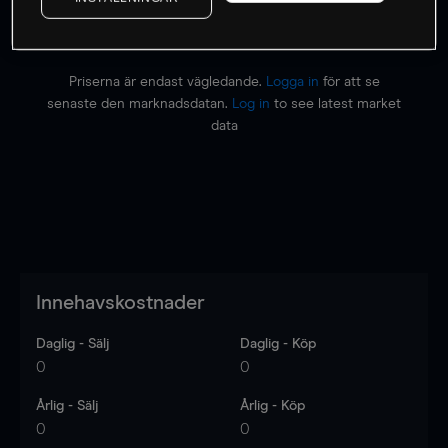
Priserna är endast vägledande.
Logga in
för att se
senaste den marknadsdatan.
Log in
to see latest market
data
Innehavskostnader
Daglig - Sälj
Daglig - Köp
0
0
Årlig - Sälj
Årlig - Köp
0
0