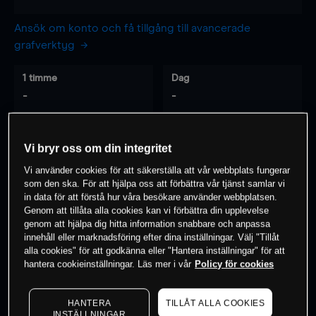
Ansök om konto och få tillgång till avancerade
grafverktyg
1 timme
Dag
-
-
7 dagar
30 dagar
Vi bryr oss om din integritet
-
-
Vi använder cookies för att säkerställa att vår webbplats fungerar
som den ska. För att hjälpa oss att förbättra vår tjänst samlar vi
in data för att förstå hur våra besökare använder webbplatsen.
Genom att tillåta alla cookies kan vi förbättra din upplevelse
0
% av kunderna har en
position i detta
genom att hjälpa dig hitta information snabbare och anpassa
instrument
innehåll eller marknadsföring efter dina inställningar. Välj "Tillåt
alla cookies" för att godkänna eller "Hantera inställningar" för att
hantera cookieinställningar. Läs mer i vår
Policy för cookies
Börja handla
HANTERA
TILLÅT ALLA COOKIES
INSTÄLLNINGAR