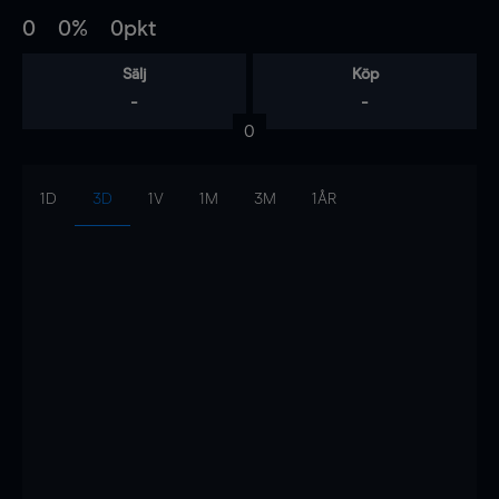
0
0%
0pkt
Sälj
Köp
-
-
0
1D
3D
1V
1M
3M
1ÅR