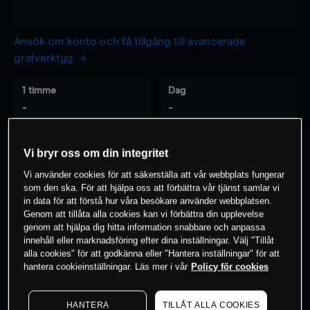
Ansök om konto och få tillgång till avancerade
grafverktyg
1 timme
Dag
-
-
7 dagar
30 dagar
Vi bryr oss om din integritet
-
-
Vi använder cookies för att säkerställa att vår webbplats fungerar
som den ska. För att hjälpa oss att förbättra vår tjänst samlar vi
in data för att förstå hur våra besökare använder webbplatsen.
Genom att tillåta alla cookies kan vi förbättra din upplevelse
0
% av kunderna har en
position i detta
genom att hjälpa dig hitta information snabbare och anpassa
innehåll eller marknadsföring efter dina inställningar. Välj "Tillåt
instrument
alla cookies" för att godkänna eller "Hantera inställningar" för att
hantera cookieinställningar. Läs mer i vår
Policy för cookies
Börja handla
HANTERA
TILLÅT ALLA COOKIES