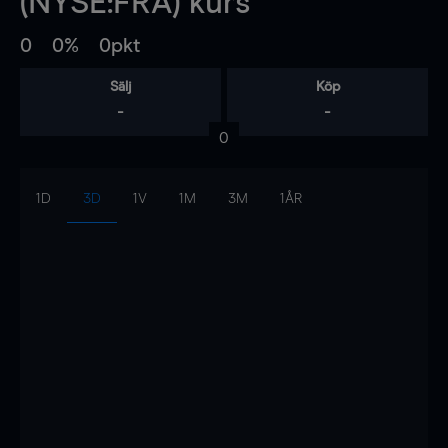
(NYSE:FRA) kurs
0
0%
0pkt
Sälj
Köp
-
-
0
1D
3D
1V
1M
3M
1ÅR