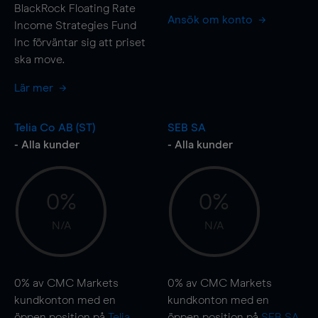
BlackRock Floating Rate
Ansök om konto
Income Strategies Fund
Inc förväntar sig att priset
ska
move
.
Lär mer
Telia Co AB (ST)
SEB SA
- Alla kunder
- Alla kunder
0%
0%
N/A
N/A
0%
av CMC Markets
0%
av CMC Markets
kundkonton med en
kundkonton med en
öppen position på
Telia
öppen position på
SEB SA