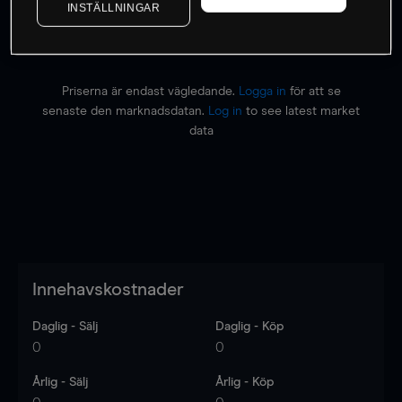
INSTÄLLNINGAR
Priserna är endast vägledande.
Logga in
för att se
senaste den marknadsdatan.
Log in
to see latest market
data
Innehavskostnader
Daglig - Sälj
Daglig - Köp
0
0
Årlig - Sälj
Årlig - Köp