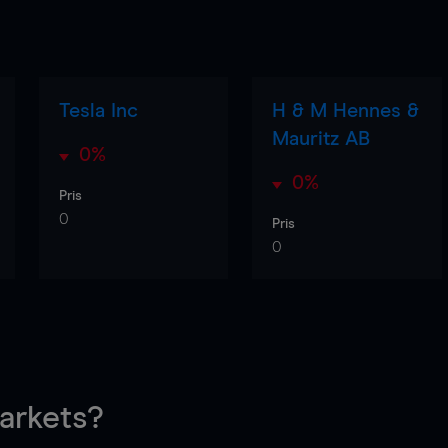
Tesla Inc
H & M Hennes &
Mauritz AB
0%
0%
Pris
0
Pris
0
rkets?