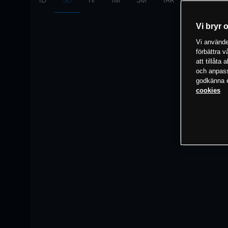
1D
3D
1V
1M
3M
1ÅR
Intervall:
10
Vi bryr 
Vi använder
förbättra 
att tillåta
och anpassa
godkänna el
cookies