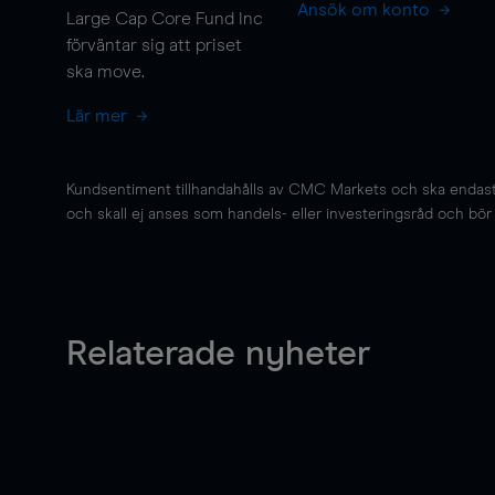
Ansök om konto
Large Cap Core Fund Inc
förväntar sig att priset
ska
move
.
Lär mer
Kundsentiment tillhandahålls av CMC Markets och ska endast s
och skall ej anses som handels- eller investeringsråd och bör ej
Relaterade nyheter