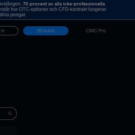
hävstången.
70 procent av alla icke-professionella
förstår hur OTC-optioner och CFD-kontrakt fungerar
 dina pengar.
 in
Bli kund
CMC Pro