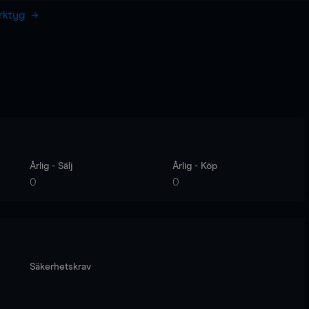
erktyg
Årlig - Sälj
Årlig - Köp
0
0
Säkerhetskrav