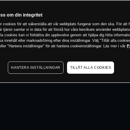
 min
oss om din integritet
 cookies för att säkerställa att vår webbplats fungerar som den ska. För att h
vår tjänst samlar vi in data för att förstå hur våra besökare använder webbpla
 alla cookies kan vi förbättra din upplevelse genom att hjälpa dig hitta informat
 innehåll eller marknadsföring efter dina inställningar. Välj "Tillåt alla cookies
ler "Hantera inställningar" för att hantera cookieinställningar. Läs mer i vår
P
HANTERA INSTÄLLNINGAR
TILLÅT ALLA COOKIES