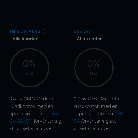
Telia Co AB (ST)
SEB SA
- Alla kunder
- Alla kunder
0%
0%
N/A
N/A
0%
av CMC Markets
0%
av CMC Markets
kundkonton med en
kundkonton med en
öppen position på
Telia
öppen position på
SEB
Co AB (ST)
förväntar sig
SA
förväntar sig att
att priset ska
move
.
priset ska
move
.