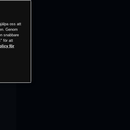
jälpa oss att
tsen. Genom
ion snabbare
" för att
olicy för