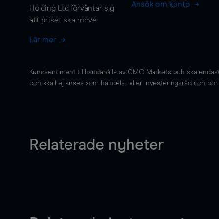
Ansök om konto
Holding Ltd förväntar sig
att priset ska
move
.
Lär mer
Kundsentiment tillhandahålls av CMC Markets och ska endast s
och skall ej anses som handels- eller investeringsråd och bör ej
Relaterade nyheter