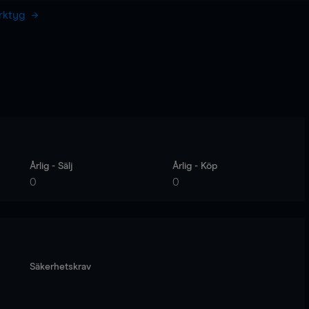
erktyg
Årlig - Sälj
Årlig - Köp
0
0
Säkerhetskrav