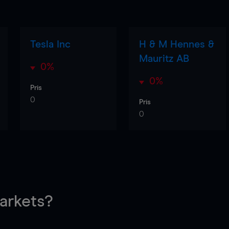
Tesla Inc
H & M Hennes &
Mauritz AB
0%
0%
Pris
0
Pris
0
rkets?