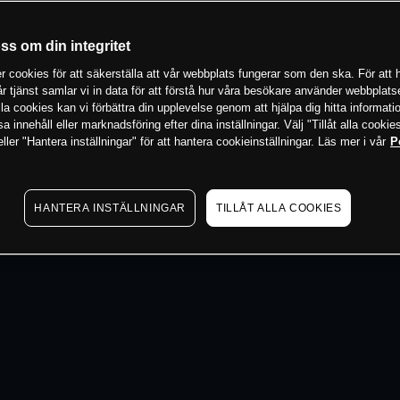
 min
oss om din integritet
 cookies för att säkerställa att vår webbplats fungerar som den ska. För att h
vår tjänst samlar vi in data för att förstå hur våra besökare använder webbpla
 alla cookies kan vi förbättra din upplevelse genom att hjälpa dig hitta informat
 innehåll eller marknadsföring efter dina inställningar. Välj "Tillåt alla cookies
ler "Hantera inställningar" för att hantera cookieinställningar. Läs mer i vår
P
HANTERA INSTÄLLNINGAR
TILLÅT ALLA COOKIES