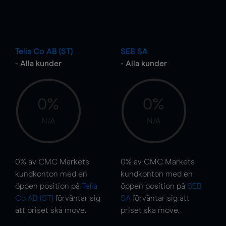
Telia Co AB (ST)
SEB SA
- Alla kunder
- Alla kunder
0%
0%
N/A
N/A
0%
av CMC Markets
0%
av CMC Markets
kundkonton med en
kundkonton med en
öppen position på
Telia
öppen position på
SEB
Co AB (ST)
förväntar sig
SA
förväntar sig att
att priset ska
move
.
priset ska
move
.