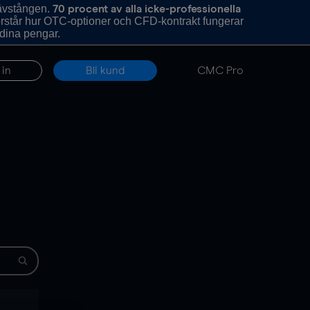
hävstången.
70 procent av alla icke-professionella
förstår hur OTC-optioner och CFD-kontrakt fungerar
 dina pengar.
 in
Bli kund
CMC Pro