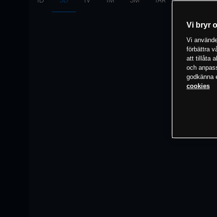
1D
3D
1V
1M
3M
1ÅR
Intervall:
10
Vi bryr 
Vi använder
förbättra 
att tillåta
och anpassa
godkänna el
cookies