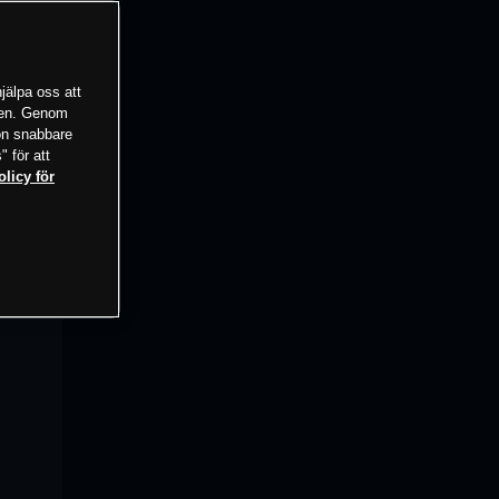
jälpa oss att
tsen. Genom
ion snabbare
" för att
olicy för