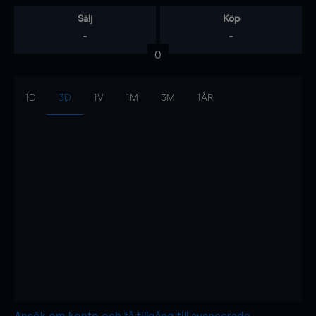
Sälj
Köp
-
-
0
1D
3D
1V
1M
3M
1ÅR