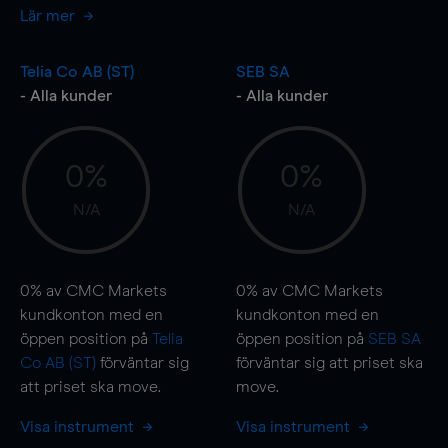
Lär mer
Telia Co AB (ST)
SEB SA
- Alla kunder
- Alla kunder
0%
0%
N/A
N/A
0%
av CMC Markets
0%
av CMC Markets
kundkonton med en
kundkonton med en
öppen position på
Telia
öppen position på
SEB SA
Co AB (ST)
förväntar sig
förväntar sig att priset ska
att priset ska
move
.
move
.
Visa instrument
Visa instrument