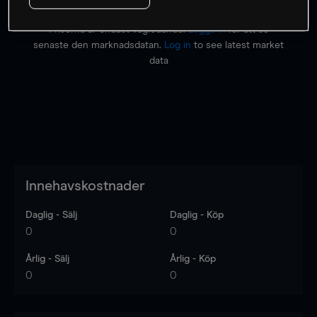
Priserna är endast vägledande.
Logga in
för att se
senaste den marknadsdatan.
Log in
to see latest market
data
Innehavskostnader
Daglig - Sälj
Daglig - Köp
0
0
Årlig - Sälj
Årlig - Köp
0
0