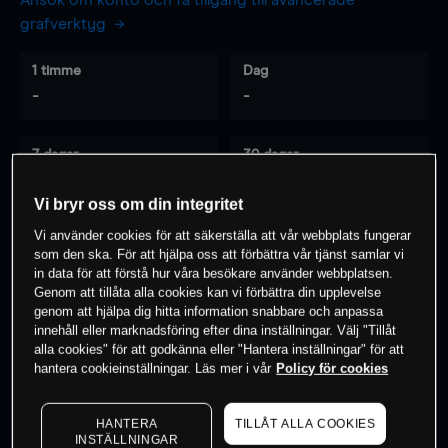
Ansök om konto och få tillgång till avancerade
grafverktyg
1 timme
Dag
-
-
7 dagar
30 dagar
-
-
Vi bryr oss om din integritet
Vi använder cookies för att säkerställa att vår webbplats fungerar
som den ska. För att hjälpa oss att förbättra vår tjänst samlar vi
0
% av kunderna har en
position i detta
in data för att förstå hur våra besökare använder webbplatsen.
instrument
Genom att tillåta alla cookies kan vi förbättra din upplevelse
genom att hjälpa dig hitta information snabbare och anpassa
innehåll eller marknadsföring efter dina inställningar. Välj "Tillåt
alla cookies" för att godkänna eller "Hantera inställningar" för att
Börja handla
hantera cookieinställningar. Läs mer i vår
Policy för cookies
HANTERA
TILLÅT ALLA COOKIES
INSTÄLLNINGAR