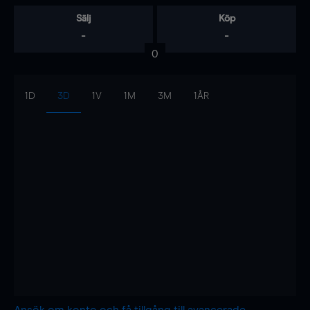
Sälj
Köp
-
-
0
1D
3D
1V
1M
3M
1ÅR