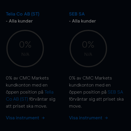
Telia Co AB (ST)
SEB SA
- Alla kunder
- Alla kunder
0%
0%
N/A
N/A
0%
av CMC Markets
0%
av CMC Markets
kundkonton med en
kundkonton med en
öppen position på
Telia
öppen position på
SEB SA
Co AB (ST)
förväntar sig
förväntar sig att priset ska
att priset ska
move
.
move
.
Visa instrument
Visa instrument