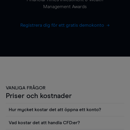
Management Awards
Registrera dig för ett gratis demokonto
VANLIGA FRÅGOR
Priser och kostnader
Hur mycket kostar det att öppna ett konto?
Det finns ingen kostnad för att öppna ett
Vad kostar det att handla CFD:er?
livekonto. Du kan också visa våra priser och