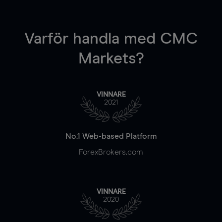
Varför handla
med CMC
Markets?
VINNARE
2021
No.1 Web-based Platform
ForexBrokers.com
VINNARE
2020