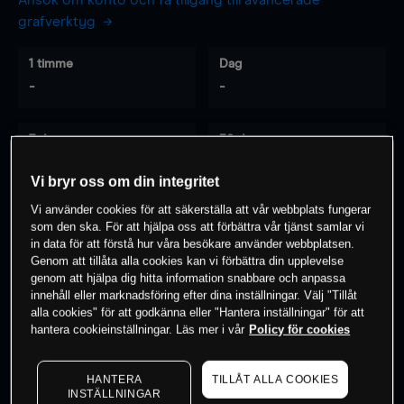
Ansök om konto och få tillgång till avancerade
grafverktyg
1 timme
Dag
-
-
7 dagar
30 dagar
-
-
Vi bryr oss om din integritet
Vi använder cookies för att säkerställa att vår webbplats fungerar
som den ska. För att hjälpa oss att förbättra vår tjänst samlar vi
0
% av kunderna har en
position i detta
in data för att förstå hur våra besökare använder webbplatsen.
Genom att tillåta alla cookies kan vi förbättra din upplevelse
instrument
genom att hjälpa dig hitta information snabbare och anpassa
innehåll eller marknadsföring efter dina inställningar. Välj "Tillåt
alla cookies" för att godkänna eller "Hantera inställningar" för att
Börja handla
hantera cookieinställningar. Läs mer i vår
Policy för cookies
HANTERA
TILLÅT ALLA COOKIES
INSTÄLLNINGAR