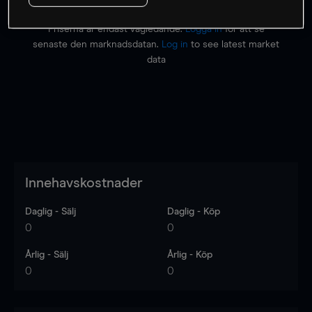
Priserna är endast vägledande.
Logga in
för att se
senaste den marknadsdatan.
Log in
to see latest market
data
Innehavskostnader
Daglig - Sälj
Daglig - Köp
0
0
Årlig - Sälj
Årlig - Köp
0
0