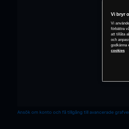
Vi bryr 
Vi använder
förbättra 
att tillåta
och anpassa
godkänna el
cookies
Ansök om konto och få tillgång till avancerade grafv