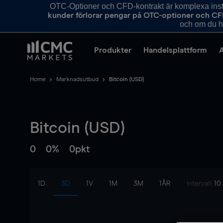
OTC-Optioner och CFD-kontrakt är komplexa instr
kunder förlorar pengar på OTC-optioner och CF
och om du ha
Produkter
Handelsplattform
Home
Marknadsutbud
Bitcoin (USD)
Bitcoin (USD)
0
0%
0pkt
1D
3D
1V
1M
3M
1ÅR
Intervall:
10