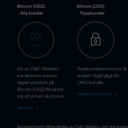
Bitcoin (USD)
Bitcoin (USD)
- Alla kunder
- Toppkunder
0%
N/A
0%
av CMC Markets
Toppkundsentimentet är
kundkonton med en
endast tillgängligt för
öppen position på
CMC-kunder.
Bitcoin (USD) förväntar
Ansök om konto
sig att priset ska
move
.
Lär mer
Kundsentiment tillhandahålls av CMC Markets och ska endast s