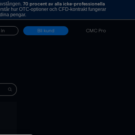
hävstången.
70 procent av alla icke-professionella
förstår hur OTC-optioner och CFD-kontrakt fungerar
 dina pengar.
 in
Bli kund
CMC Pro