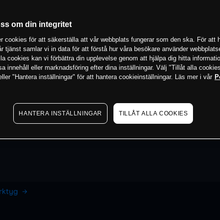
oss om din integritet
 cookies för att säkerställa att vår webbplats fungerar som den ska. För att h
vår tjänst samlar vi in data för att förstå hur våra besökare använder webbpla
 alla cookies kan vi förbättra din upplevelse genom att hjälpa dig hitta informat
 innehåll eller marknadsföring efter dina inställningar. Välj "Tillåt alla cookies
ler "Hantera inställningar" för att hantera cookieinställningar. Läs mer i vår
P
HANTERA INSTÄLLNINGAR
TILLÅT ALLA COOKIES
erktyg