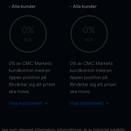
- Alla kunder
- Alla kunder
0%
0%
N/A
N/A
0%
av CMC Markets
0%
av CMC Markets
kundkonton med en
kundkonton med en
öppen position på
öppen position på
förväntar sig att priset
förväntar sig att priset
ska
move
.
ska
move
.
Visa instrument
Visa instrument
es som generell information. Informationen är av historisk karaktär