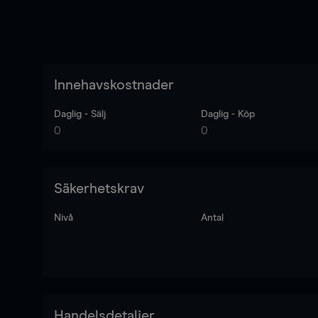
Innehavskostnader
Daglig - Sälj
Daglig - Köp
0
0
Säkerhetskrav
Nivå
Antal
Handelsdetaljer