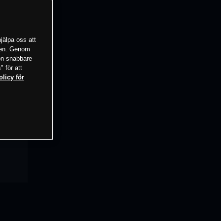
jälpa oss att
tsen. Genom
ion snabbare
" för att
olicy för