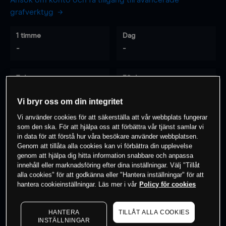
Ansök om konto och få tillgång till avancerade
grafverktyg
1 timme
Dag
-
-
7 dagar
30 dagar
-
-
Vi bryr oss om din integritet
Vi använder cookies för att säkerställa att vår webbplats fungerar
som den ska. För att hjälpa oss att förbättra vår tjänst samlar vi
0
% av kunderna har en
position i detta
in data för att förstå hur våra besökare använder webbplatsen.
Genom att tillåta alla cookies kan vi förbättra din upplevelse
instrument
genom att hjälpa dig hitta information snabbare och anpassa
innehåll eller marknadsföring efter dina inställningar. Välj "Tillåt
alla cookies" för att godkänna eller "Hantera inställningar" för att
Börja handla
hantera cookieinställningar. Läs mer i vår
Policy för cookies
HANTERA
TILLÅT ALLA COOKIES
INSTÄLLNINGAR