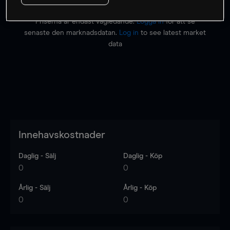
Priserna är endast vägledande.
Logga in
för att se
senaste den marknadsdatan.
Log in
to see latest market
data
Innehavskostnader
Daglig - Sälj
Daglig - Köp
0
0
Årlig - Sälj
Årlig - Köp
0
0