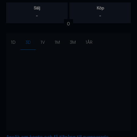
Sälj
Köp
-
-
0
1D
3D
1V
1M
3M
1ÅR