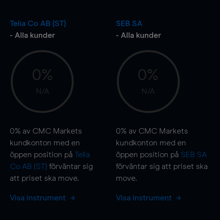
Telia Co AB (ST)
SEB SA
- Alla kunder
- Alla kunder
0%
0%
N/A
N/A
0%
av CMC Markets
0%
av CMC Markets
kundkonton med en
kundkonton med en
öppen position på
Telia
öppen position på
SEB SA
Co AB (ST)
förväntar sig
förväntar sig att priset ska
att priset ska
move
.
move
.
Visa instrument
Visa instrument