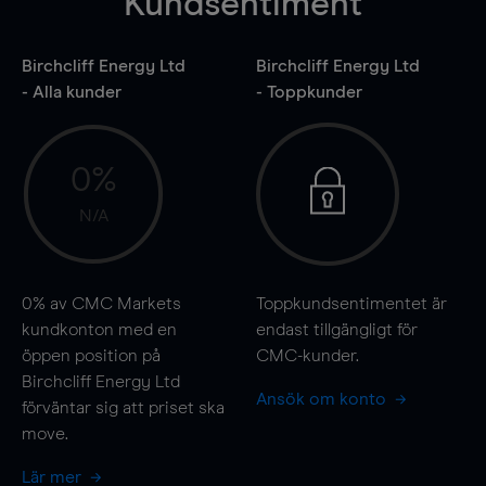
Kundsentiment
Birchcliff Energy Ltd
Birchcliff Energy Ltd
- Alla kunder
- Toppkunder
0%
N/A
0%
av CMC Markets
Toppkundsentimentet är
kundkonton med en
endast tillgängligt för
öppen position på
CMC-kunder.
Birchcliff Energy Ltd
Ansök om konto
förväntar sig att priset ska
move
.
Lär mer