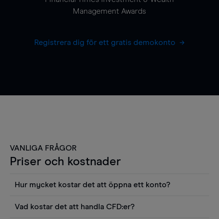
Management Awards
Registrera dig för ett gratis demokonto
VANLIGA FRÅGOR
Priser och kostnader
Hur mycket kostar det att öppna ett konto?
Det finns ingen kostnad för att öppna ett
Vad kostar det att handla CFD:er?
livekonto. Du kan också visa våra priser och