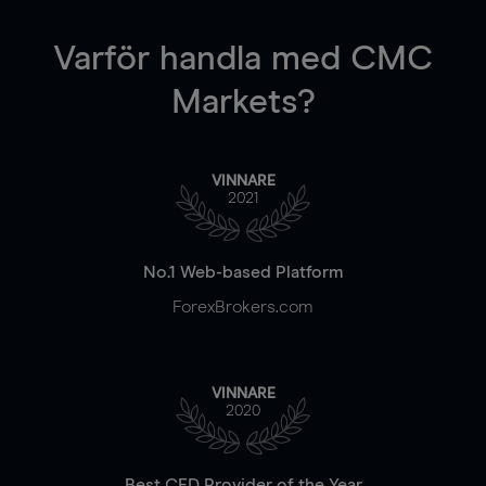
Varför handla
med CMC
Markets?
VINNARE
2021
No.1 Web-based Platform
ForexBrokers.com
VINNARE
2020
Best CFD Provider of the Year