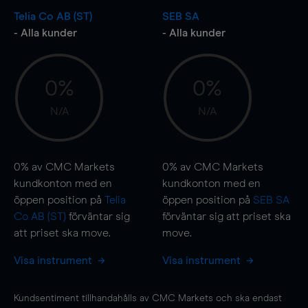
Telia Co AB (ST)
SEB SA
- Alla kunder
- Alla kunder
0%
0%
N/A
N/A
0%
av CMC Markets
0%
av CMC Markets
kundkonton med en
kundkonton med en
öppen position på
Telia
öppen position på
SEB SA
Co AB (ST)
förväntar sig
förväntar sig att priset ska
att priset ska
move
.
move
.
Visa instrument
Visa instrument
Kundsentiment tillhandahålls av CMC Markets och ska endast