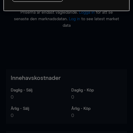
Priserna är endast vägledande.
Logga in
för att se
senaste den marknadsdatan.
Log in
to see latest market
data
Innehavskostnader
Daglig - Sälj
Daglig - Köp
0
0
Årlig - Sälj
Årlig - Köp
0
0