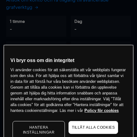
Ansök om konto och få tillgång till avancerade
grafverktyg
1 timme
Dag
-
-
7 dagar
30 dagar
-
-
Vi bryr oss om din integritet
Vi använder cookies för att säkerställa att vår webbplats fungerar
som den ska. För att hjälpa oss att förbättra vår tjänst samlar vi
0
% av kunderna har en
position i detta
in data för att förstå hur våra besökare använder webbplatsen.
Genom att tillåta alla cookies kan vi förbättra din upplevelse
instrument
genom att hjälpa dig hitta information snabbare och anpassa
innehåll eller marknadsföring efter dina inställningar. Välj "Tillåt
alla cookies" för att godkänna eller "Hantera inställningar" för att
Börja handla
hantera cookieinställningar. Läs mer i vår
Policy för cookies
HANTERA
TILLÅT ALLA COOKIES
INSTÄLLNINGAR