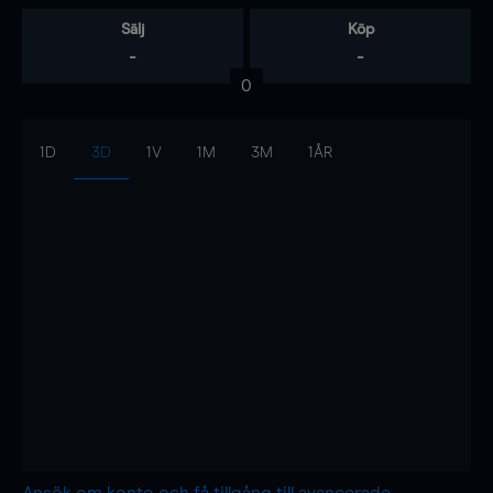
Sälj
Köp
-
-
0
1D
3D
1V
1M
3M
1ÅR