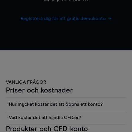
Registrera dig för ett gratis demokonto
VANLIGA FRÅGOR
Priser och kostnader
Hur mycket kostar det att öppna ett konto?
Det finns ingen kostnad för att öppna ett
Vad kostar det att handla CFD:er?
livekonto. Du kan också visa våra priser och
Det är en rad kostnader att tänka på när man
Produkter och CFD-konto
använda sådana verktyg som diagram, Reuters